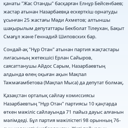
қанаты "Жас Отанды" басқарған Елнұр Бейсенбаев;
жастар атынан Назарбаевқа ескерткіш орнатуды
ұсынған 25 жастағы Мәди Ахметов; алтыншы
шақырылым депутаттары Бекболат Тілеухан, Бақыт
Смағұл және Геннадий Шиповских бар.
Сондай-ақ "Нұр Отан" атынан партия жақтастары
лигасының жетекшісі Ерлан Сайыров,
саясаттанушы Айдос Сарым, Назарбаевтың
алдында өлең оқыған ақын Мақпал
Тәжмағамбетова (Мақпал Мыса) да депутат болмақ.
Қазақстан орталық сайлау комиссиясы
Назарбаевтың "Нұр Отан" партиясы 10 қаңтарда
өткен мәжіліс сайлауында 71 пайыз дауыс алғанын
мәлімдеді. Бұл партия мәжілістегі 98 орынның 76-