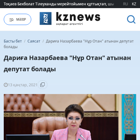
Тоқаев Бекболат Тілеуханды мерейтойымен құттықтап, шығармашылық т
Тоқаев Бекболат Тілеуханды мерейтойымен құттықтап, шығармашылық т
RU
KZ
МӘЗІР
Басты бет
/
Саясат
/
Дариға Назарбаева "Нұр Отан" атынан депутат
болады
Дариға Назарбаева "Нұр Отан" атынан
депутат болады
13 қаңтар, 2021