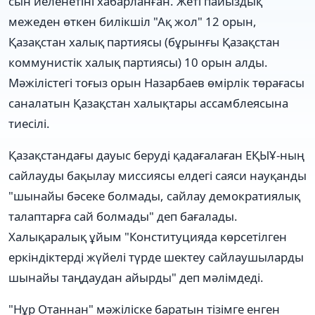
сын иеленетіні хабарланған. Жеті пайыздық
межеден өткен билікшіл "Ақ жол" 12 орын,
Қазақстан халық партиясы (бұрынғы Қазақстан
коммунистік халық партиясы) 10 орын алды.
Мәжілістегі тоғыз орын Назарбаев өмірлік төрағасы
саналатын Қазақстан халықтары ассамблеясына
тиесілі.
Қазақстандағы дауыс беруді қадағалаған ЕҚЫҰ-ның
сайлауды бақылау миссиясы елдегі саяси науқанды
"шынайы бәсеке болмады, сайлау демократиялық
талаптарға сай болмады" деп бағалады.
Халықаралық ұйым "Конституцияда көрсетілген
еркіндіктерді жүйелі түрде шектеу сайлаушыларды
шынайы таңдаудан айырды" деп мәлімдеді.
"Нұр Отаннан" мәжіліске баратын тізімге енген