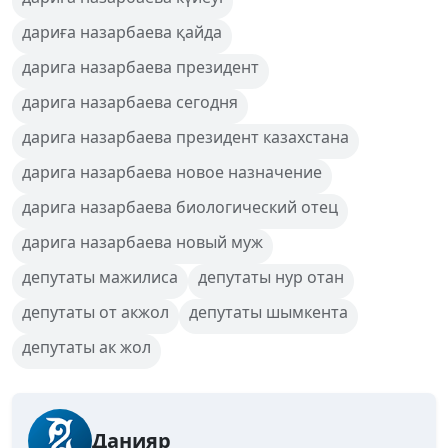
дариға назарбаева қайда
дарига назарбаева президент
дарига назарбаева сегодня
дарига назарбаева президент казахстана
дарига назарбаева новое назначение
дарига назарбаева биологический отец
дарига назарбаева новый муж
депутаты мажилиса
депутаты нур отан
депутаты от акжол
депутаты шымкента
депутаты ак жол
Данияр