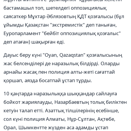
бастамашыл топ, шетелдегі оппозициялық
саясаткер Мұхтар Әблязовтың ҚДТ қозғалысы (бұл
ұйымды Қазақстан "экстремистік" деп таныған,
Еуропарламент "бейбіт оппозициялық қозғалыс"
деп атаған) шақырған еді.
Дауыс беру күні "Oyan, Qazaqstan" қозғалысының
жас белсенділері де наразылық білдірді. Оларды
арнайы жасақ пен полиция алты-жеті сағаттай
қоршап, аязда босатпай ұстап тұрды.
10 қаңтарда наразылыққа шыққандар сайлауға
бойкот жариялауды, Назарбаевтың толық биліктен
кетуін талап етті. Азаттық тілшілерінің есебінше,
сол күні полиция Алматы, Нұр-Сұлтан, Ақтөбе,
Орал, Шымкентте жүзден аса адамды ұстап