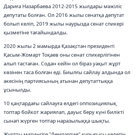
Дариға Назарбаева 2012-2015 жылдары мәжіліс
депутаты болған. Ол 2016 жылы сенатқа депутат
болып келіп, 2019 жылы наурызда сенат спикері
қызметіне тағайындалды.
2020 жылы 2 мамырда Қазақстан президенті
Қасым-Жомарт Тоқаев оны сенат спикерлігінен
алып тастаған. Содан кейін ол біраз уақыт жұрт
көзінен таса болған еді. Биылғы сайлау алдында ол
әкесінің партиясының атынан депутаттыққа
ұсынылды.
10 қаңтардағы сайлауға елдегі оппозициялық
топтар бойкот жариялап, дауыс беру күні билікті
сынап жүрген топтар наразылыққа шықты.
Жұртты митингіге "Демпартия" құрығысы келетін