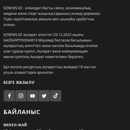
KZNEWS.KZ - еліміздегі басты саяси, экономикалық,
мәдени және спорт жаңалықтарының сенімді дереккөзі.
Үздік сараптамалық мақала мен шынайы сұқбаттың
алаңы.
KZNEWS.KZ ақпарат агенттігі 29.12.2023 жылғы
№KZ64VPY00084819 Мерзімді баспасөз басылымын,
ақпараттық агенттікті және желілік басылымды есепке
қою туралы куәлігі, Ақпарат және коммуникация
министрлігінің Ақпарат комитетімен берілген.
Бұл желілік ресурстың ақпараттық өнімдері 18 жастан
асқан азаматтарға арналған.
БІЗГЕ ЖАЗЫЛУ
БАЙЛАНЫС
МЕКЕН-ЖАЙ