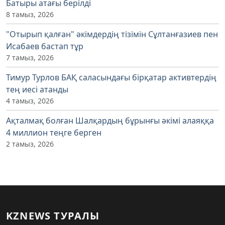
Батыры атағы берілді
8 тамыз, 2026
"Отырып қалған" әкімдердің тізімін Сұлтанғазиев пен
Исабаев бастап тұр
7 тамыз, 2026
Тимур Турлов БАҚ саласындағы бірқатар активтердің
тең иесі атанды
4 тамыз, 2026
Ақталмақ болған Шалқардың бұрынғы әкімі алаяққа
4 миллион теңге берген
2 тамыз, 2026
KZNEWS ТУРАЛЫ