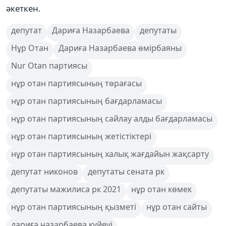
әкеткен.
депутат
Дариға Назарбаева
депутаты
Нұр Отан
Дариға Назарбаева өмірбаяны
Nur Otan партиясы
нұр отан партиясының төрағасы
нұр отан партиясының бағдарламасы
нұр отан партиясының сайлау алды бағдарламасы
нұр отан партиясының жетістіктері
нұр отан партиясының халық жағдайын жақсарту
депутат никонов
депутаты сената рк
депутаты мажилиса рк 2021
нұр отан көмек
нұр отан партиясының қызметі
нұр отан сайты
дариға назарбаева күйеуі