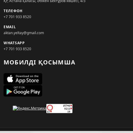
ҚР, Астана қаласы, Әбікен Бектұров көшесі, 4/3
ТЕЛЕФОН
+7 701 933 8520
EMAIL
aktan.yeltay@gmail.com
WHATSAPP
+7 701 933 8520
МОБИЛДІ ҚОСЫМША