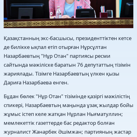
Қазақстанның экс-басшысы, президенттіктен кетсе
де билікке ықпал етіп отырған Нұрсұлтан
Назарбаевтың "Нұр Отан" партиясы ресми
сайтында мәжіліске баратын 76 депутаттың тізімін
жариялады. Тізімге Назарбаевтың үлкен қызы
Дариға Назарбаева енген.
Бұдан бөлек "Нұр Отан" тізімінде қазіргі мәжілістің
спикері, Назарбаевтың маңында ұзақ жылдар бойы
жұмыс істеп келе жатқан Нұрлан Нығматуллин;
мемлекеттік газеттерде бас редактор болған
журналист Жанарбек Әшімжан; партияның жастар