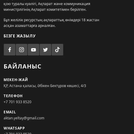
қою туралы куәлігі, Ақпарат және коммуникация
министрлігінің Ақпарат комитетімен берілген.
Бұл желілік ресурстың ақпараттық өнімдері 18 жастан
асқан азаматтарға арналған.
БІЗГЕ ЖАЗЫЛУ
БАЙЛАНЫС
МЕКЕН-ЖАЙ
ҚР, Астана қаласы, Әбікен Бектұров көшесі, 4/3
ТЕЛЕФОН
+7 701 933 8520
EMAIL
aktan.yeltay@gmail.com
WHATSAPP