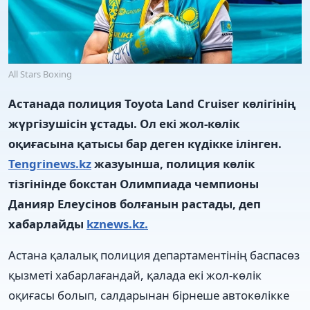
All Stars Boxing
Астанада полиция Toyota Land Cruiser көлігінің
жүргізушісін ұстады. Ол екі жол-көлік
оқиғасына қатысы бар деген күдікке ілінген.
Tengrinews.kz
жазуынша, полиция көлік
тізгінінде бокстан Олимпиада чемпионы
Данияр Елеусінов болғанын растады, деп
хабарлайды
kznews.kz.
Астана қалалық полиция департаментінің баспасөз
қызметі хабарлағандай, қалада екі жол-көлік
оқиғасы болып, салдарынан бірнеше автокөлікке