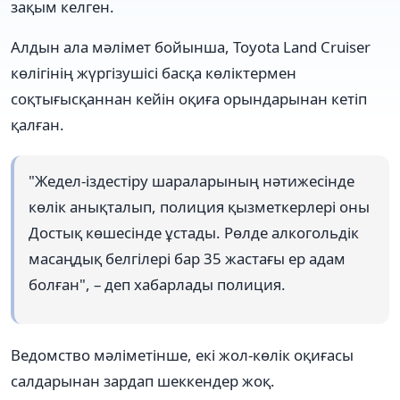
зақым келген.
Алдын ала мәлімет бойынша, Toyota Land Cruiser
көлігінің жүргізушісі басқа көліктермен
соқтығысқаннан кейін оқиға орындарынан кетіп
қалған.
"Жедел-іздестіру шараларының нәтижесінде
көлік анықталып, полиция қызметкерлері оны
Достық көшесінде ұстады. Рөлде алкогольдік
масаңдық белгілері бар 35 жастағы ер адам
болған", – деп хабарлады полиция.
Ведомство мәліметінше, екі жол-көлік оқиғасы
салдарынан зардап шеккендер жоқ.