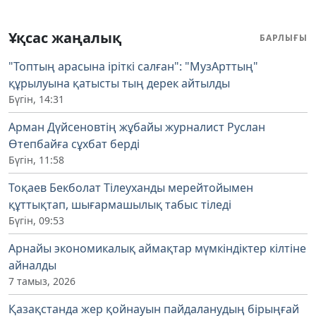
Ұқсас жаңалық
БАРЛЫҒЫ
"Топтың арасына іріткі салған": "МузАрттың"
құрылуына қатысты тың дерек айтылды
Бүгін, 14:31
Арман Дүйсеновтің жұбайы журналист Руслан
Өтепбайға сұхбат берді
Бүгін, 11:58
Тоқаев Бекболат Тілеуханды мерейтойымен
құттықтап, шығармашылық табыс тіледі
Бүгін, 09:53
Арнайы экономикалық аймақтар мүмкіндіктер кілтіне
айналды
7 тамыз, 2026
Қазақстанда жер қойнауын пайдаланудың бірыңғай