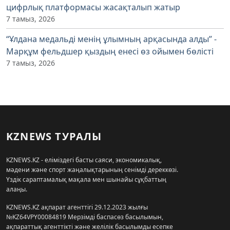
цифрлық платформасы жасақталып жатыр
7 тамыз, 2026
“Ұлдана медальді менің ұлымның арқасында алды” -
Марқұм фельдшер қыздың енесі өз ойымен бөлісті
7 тамыз, 2026
KZNEWS ТУРАЛЫ
KZNEWS.KZ - еліміздегі басты саяси, экономикалық,
мәдени және спорт жаңалықтарының сенімді дереккөзі.
Үздік сараптамалық мақала мен шынайы сұқбаттың
алаңы.
KZNEWS.KZ ақпарат агенттігі 29.12.2023 жылғы
№KZ64VPY00084819 Мерзімді баспасөз басылымын,
ақпараттық агенттікті және желілік басылымды есепке