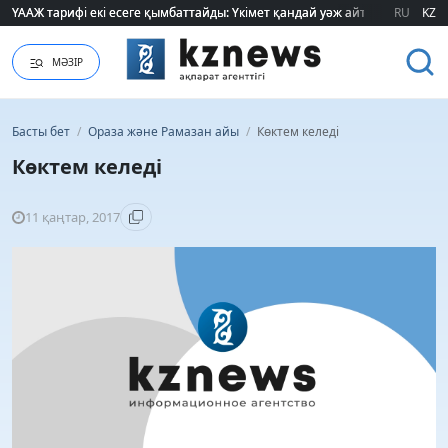
ҮААЖ тарифі екі есеге қымбаттайды: Үкімет қандай уәж айтады?
ҮААЖ тарифі екі есеге қымбаттайды: Үкімет қандай уәж айтады?
RU
KZ
МӘЗІР
Басты бет
/
Ораза және Рамазан айы
/
Көктем келеді
Көктем келеді
11 қаңтар, 2017