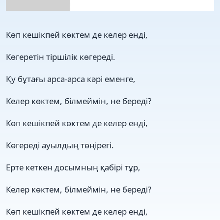
Көп кешікпей көктем де келер енді,
Көгеретін тіршілік көгереді.
Қу бұтағы арса-арса кәрі еменге,
Келер көктем, білмеймін, не береді?
Көп кешікпей көктем де келер енді,
Көгереді ауылдың төңірегі.
Ерте кеткен досымның қабірі тұр,
Келер көктем, білмеймін, не береді?
Көп кешікпей көктем де келер енді,