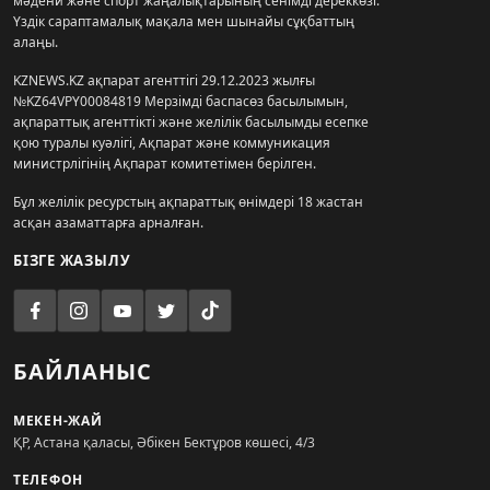
мәдени және спорт жаңалықтарының сенімді дереккөзі.
Үздік сараптамалық мақала мен шынайы сұқбаттың
алаңы.
KZNEWS.KZ ақпарат агенттігі 29.12.2023 жылғы
№KZ64VPY00084819 Мерзімді баспасөз басылымын,
ақпараттық агенттікті және желілік басылымды есепке
қою туралы куәлігі, Ақпарат және коммуникация
министрлігінің Ақпарат комитетімен берілген.
Бұл желілік ресурстың ақпараттық өнімдері 18 жастан
асқан азаматтарға арналған.
БІЗГЕ ЖАЗЫЛУ
БАЙЛАНЫС
МЕКЕН-ЖАЙ
ҚР, Астана қаласы, Әбікен Бектұров көшесі, 4/3
ТЕЛЕФОН