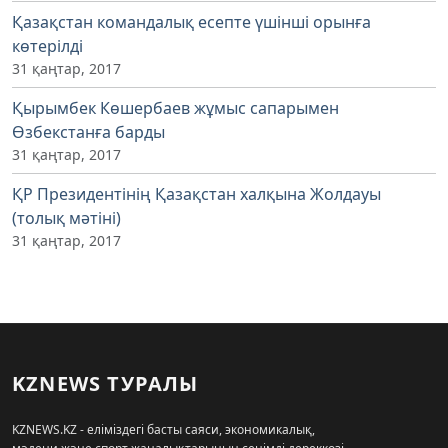
Қазақстан командалық есепте үшінші орынға
көтерілді
31 қаңтар, 2017
Қырымбек Көшербаев жұмыс сапарымен
Өзбекстанға барды
31 қаңтар, 2017
ҚР Президентінің Қазақстан халқына Жолдауы
(толық мәтіні)
31 қаңтар, 2017
KZNEWS ТУРАЛЫ
KZNEWS.KZ - еліміздегі басты саяси, экономикалық,