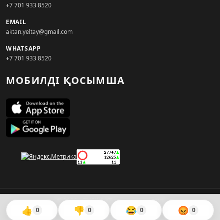
+7 701 933 8520
EMAIL
aktan.yeltay@gmail.com
WHATSAPP
+7 701 933 8520
МОБИЛДІ ҚОСЫМША
© 2026. KZNEWS.KZ ақпарат агенттігі
👍
👎
😂
😡
0
0
0
0
Сайтты жасаған
WebAudit