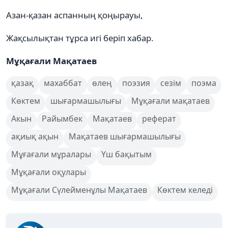
Азан-қазан аспанның қоңырауы,
Жақсылықтан тұрса игі беріп хабар.
Мұқағали Мақатаев
қазақ
махаббат
өлең
поэзия
сезім
поэма
Көктем
шығармашылығы
Мұқағали мақатаев
Акын
Райымбек
Мақатаев
реферат
ақиық ақын
Мақатаев шығармашылығы
Мұғағали мұралары
Үш бақытым
Мұқағали оқулары
Мұқағали Сүлейменұлы Мақатаев
Көктем келеді