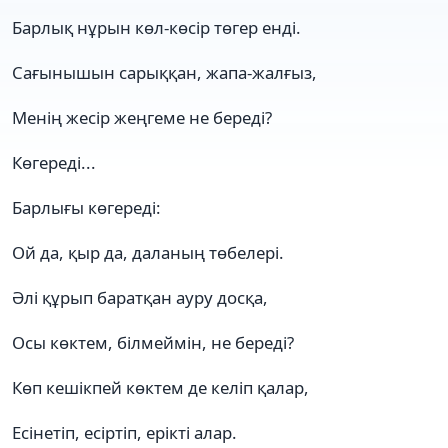
Барлық нұрын көл-көсір төгер енді.
Сағынышын сарыққан, жапа-жалғыз,
Менің жесір жеңгеме не береді?
Көгереді...
Барлығы көгереді:
Ой да, қыр да, даланың төбелері.
Әлі құрып баратқан ауру досқа,
Осы көктем, білмеймін, не береді?
Көп кешікпей көктем де келіп қалар,
Есінетіп, есіртіп, ерікті алар.