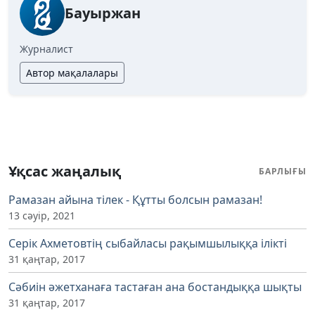
Бауыржан
Журналист
Автор мақалалары
Ұқсас жаңалық
БАРЛЫҒЫ
Рамазан айына тілек - Құтты болсын рамазан!
13 сәуір, 2021
Серік Ахметовтің сыбайласы рақымшылыққа ілікті
31 қаңтар, 2017
Сәбиін әжетханаға тастаған ана бостандыққа шықты
31 қаңтар, 2017