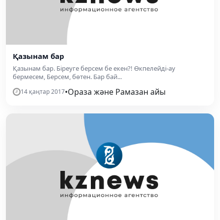
Қазынам бар
Қазынам бар. Біреуге берсем бе екен?! Өкпелейді-ау
бермесем, Берсем, бөтен. Бар бай...
•
Ораза және Рамазан айы
14 қаңтар 2017