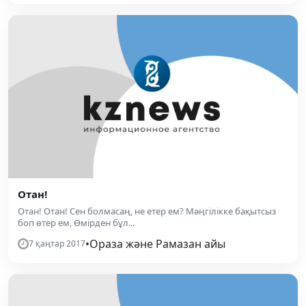
Отан!
Отан! Отан! Сен болмасаң, не етер ем? Мәңгілікке бақытсыз
боп өтер ем, Өмірден бұл...
•
Ораза және Рамазан айы
7 қаңтар 2017