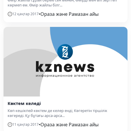
көрмеп ем. Өмір жайлы білг...
•
Ораза және Рамазан айы
12 қаңтар 2017
Көктем келеді
Көп кешікпей көктем де келер енді, Көгеретін тіршілік
көгереді. Қу бұтағы арса-арса...
•
Ораза және Рамазан айы
11 қаңтар 2017