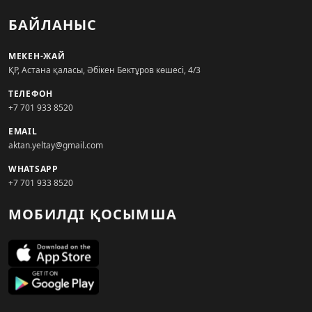
БАЙЛАНЫС
МЕКЕН-ЖАЙ
ҚР, Астана қаласы, Әбікен Бектұров көшесі, 4/3
ТЕЛЕФОН
+7 701 933 8520
EMAIL
aktan.yeltay@gmail.com
WHATSAPP
+7 701 933 8520
МОБИЛДІ ҚОСЫМША