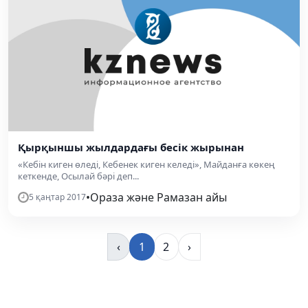
Қырқыншы жылдардағы бесік жырынан
«Кебін киген өледі, Кебенек киген келеді», Майданға көкең
кеткенде, Осылай бәрі деп...
•
Ораза және Рамазан айы
5 қаңтар 2017
‹
1
2
›