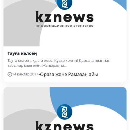
Тауға келсең
Тауға келсең, қыста емес, Күзде келгін! Қарсы алдыңнан
табылар іздегенің. Жапырақты...
•
Ораза және Рамазан айы
14 қаңтар 2017