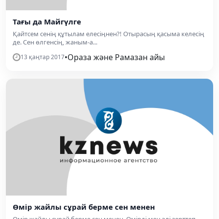
Тағы да Майгүлге
Қайтсем сенің құтылам елесіңнен?! Отырасың қасыма келесің
де. Сен өлгенсің, жаным-а...
•
Ораза және Рамазан айы
13 қаңтар 2017
Өмір жайлы сұрай берме сен менен
Өмір жайлы сұрай берме сен менен, Өмірді мен әлі зерттеп