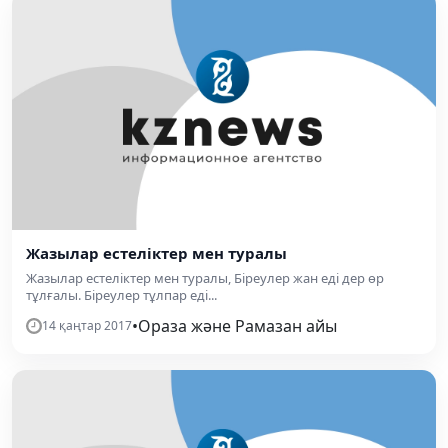
Жазылар естеліктер мен туралы
Жазылар естеліктер мен туралы, Біреулер жан еді дер өр
тұлғалы. Біреулер тұлпар еді...
•
Ораза және Рамазан айы
14 қаңтар 2017