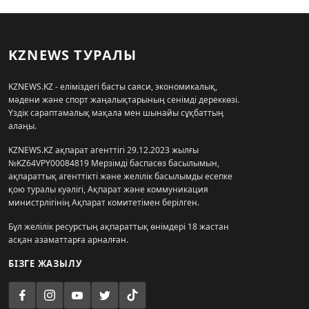
KZNEWS ТУРАЛЫ
KZNEWS.KZ - еліміздегі басты саяси, экономикалық,
мәдени және спорт жаңалықтарының сенімді дереккөзі.
Үздік сараптамалық мақала мен шынайы сұқбаттың
алаңы.
KZNEWS.KZ ақпарат агенттігі 29.12.2023 жылғы
№KZ64VPY00084819 Мерзімді баспасөз басылымын,
ақпараттық агенттікті және желілік басылымды есепке
қою туралы куәлігі, Ақпарат және коммуникация
министрлігінің Ақпарат комитетімен берілген.
Бұл желілік ресурстың ақпараттық өнімдері 18 жастан
асқан азаматтарға арналған.
БІЗГЕ ЖАЗЫЛУ