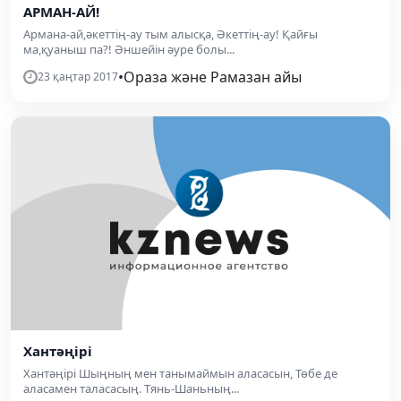
АРМАН-АЙ!
Армана-ай,әкеттің-ау тым алысқа, Әкеттің-ау! Қайғы
ма,қуаныш па?! Әншейін әуре болы...
•
Ораза және Рамазан айы
23 қаңтар 2017
Хантәңірі
Хантәңірі Шыңның мен танымаймын аласасын, Төбе де
аласамен таласасың. Тянь-Шаньның...