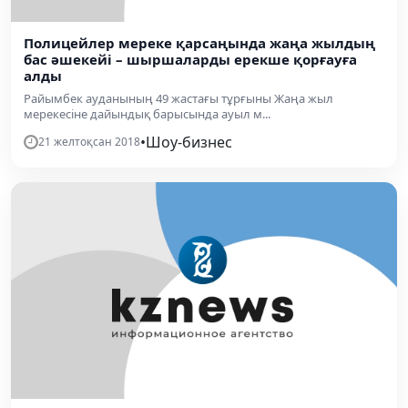
Полицейлер мереке қарсаңында жаңа жылдың
бас әшекейі – шыршаларды ерекше қорғауға
алды
Райымбек ауданының 49 жастағы тұрғыны Жаңа жыл
мерекесіне дайындық барысында ауыл м...
•
Шоу-бизнес
21 желтоқсан 2018