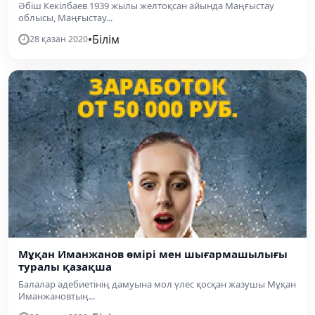
Әбіш Кекілбаев 1939 жылы желтоқсан айында Маңғыстау
облысы, Маңғыстау...
•
Білім
28 қазан 2020
Мұқан Иманжанов өмірі мен шығармашылығы
туралы қазақша
Балалар әдебиетінің дамуына мол үлес қосқан жазушы Мұқан
Иманжановтың...