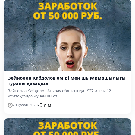
Зейнолла Қабдолов өмірі мен шығармашылығы
туралы қазақша
Зейнолла Қабдолов Атырау облысында 1927 жылы 12
желтоқсанда мұнайшы от...
•
Білім
28 қазан 2020