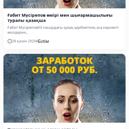
Ғабит Мүсірепов өмірі мен шығармашылығы
туралы қазақша
Ғабит МүсіреповXX ғасырдағы қазақ әдебиетінің аса көрнекті
өкілдеріні...
•
Білім
28 қазан 2020