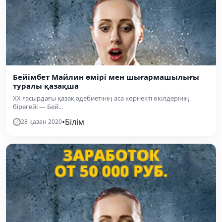
Бейімбет Майлин өмірі мен шығармашылығы
туралы қазақша
XX ғасырдағы қазақ әдебиетінің аса көрнекті өкілдерінің
бірегейі — Бей...
•
Білім
28 қазан 2020