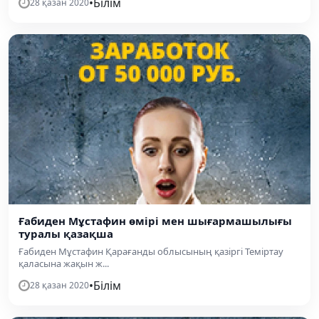
•
Білім
28 қазан 2020
Ғабиден Мұстафин өмірі мен шығармашылығы
туралы қазақша
Ғабиден Мұстафин Қарағанды облысының қазіргі Теміртау
қаласына жақын ж...
•
Білім
28 қазан 2020