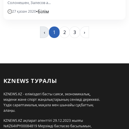
Солонешен, Залесов а...
•
Білім
27 қазан 2020
‹
1
2
3
›
KZNEWS ТУРАЛЫ
KZNEWS.KZ - еліміздегі басты саяси, экономикалық,
мәдени және спорт жаңалықтарының сенімді дереккөзі.
Үздік сараптамалық мақала мен шынайы сұқбаттың
алаңы.
KZNEWS.KZ ақпарат агенттігі 29.12.2023 жылғы
№KZ64VPY00084819 Мерзімді баспасөз басылымын,