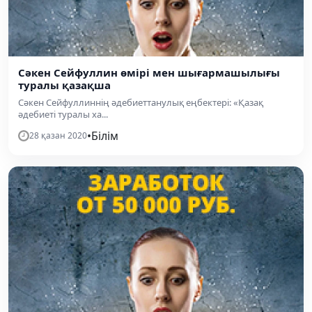
Сәкен Сейфуллин өмірі мен шығармашылығы
туралы қазақша
Сәкен Сейфуллиннің әдебиеттанулық еңбектері: «Қазақ
әдебиеті туралы ха...
•
Білім
28 қазан 2020