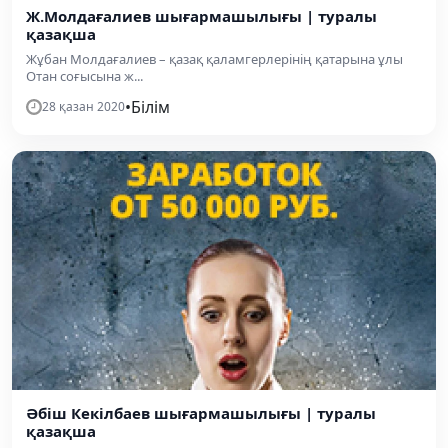
Ж.Молдағалиев шығармашылығы | туралы
қазақша
Жұбан Молдағалиев – қазақ қаламгерлерінің қатарына ұлы
Отан соғысына ж...
•
Білім
28 қазан 2020
Әбіш Кекілбаев шығармашылығы | туралы
қазақша