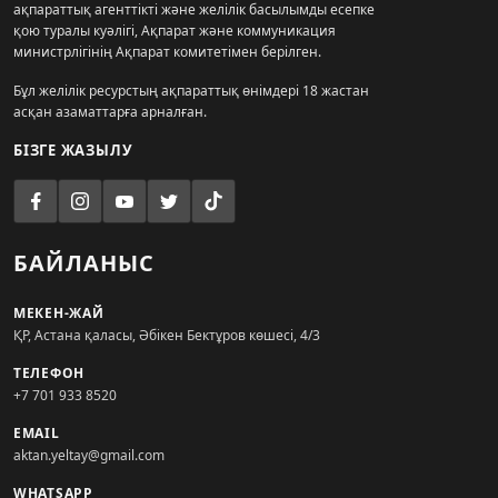
ақпараттық агенттікті және желілік басылымды есепке
қою туралы куәлігі, Ақпарат және коммуникация
министрлігінің Ақпарат комитетімен берілген.
Бұл желілік ресурстың ақпараттық өнімдері 18 жастан
асқан азаматтарға арналған.
БІЗГЕ ЖАЗЫЛУ
БАЙЛАНЫС
МЕКЕН-ЖАЙ
ҚР, Астана қаласы, Әбікен Бектұров көшесі, 4/3
ТЕЛЕФОН
+7 701 933 8520
EMAIL
aktan.yeltay@gmail.com
WHATSAPP