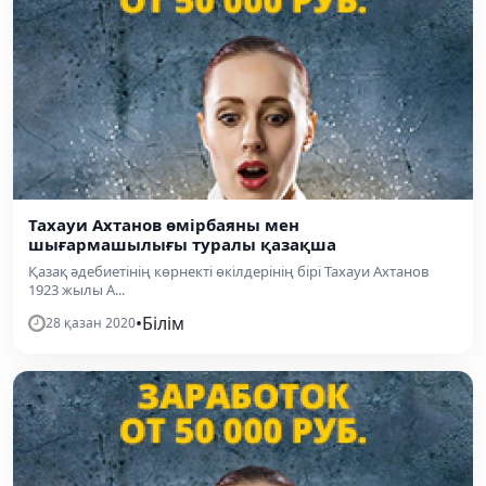
Тахауи Ахтанов өмірбаяны мен
шығармашылығы туралы қазақша
Қазақ әдебиетінің көрнекті өкілдерінің бірі Тахауи Ахтанов
1923 жылы А...
•
Білім
28 қазан 2020