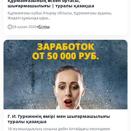
Құрманғазының өскен ортасы,
шығармашылығы | туралы қазақша
Құрманғазы күйші Атырау облысы, Құрманғазы ауданы,
Жиделі құмында қара...
•
Білім
28 қазан 2020
Г. И. Гуркиннің өмірі мен шығармашылығы
туралы қазақша
18 жүзжылдықтың соңына дейін Алтайдағы кескіндеме