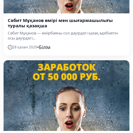
Сәбит Мұқанов өмірі мен шығармашылығы
туралы қазақша
Сәбит Мұқанов — өмірбаяны сол дәуірдегі қазақ әдебиетін
осы дәуірдегі...
•
Білім
28 қазан 2020