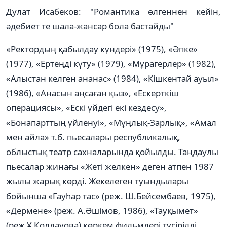
Дулат Исабеков: "Романтика өлгеннен кейін,
әдебиет те шала-жансар бола бастайды"
«Ректордың қабылдау күндері» (1975), «Әпке»
(1977), «Ертеңді күту» (1979), «Мұрагерлер» (1982),
«Алыстан келген ананас» (1984), «Кішкентай ауыл»
(1986), «Анасын аңсаған қыз», «Ескерткіш
операциясы», «Ескі үйдегі екі кездесу»,
«Бонапарттың үйленуі», «Мұңлық-Зарлық», «Амал
мен айла» т.б. пьесалары республикалық,
облыстық театр сахналарында қойылды. Таңдаулы
пьесалар жинағы «Жеті желкен» деген атпен 1987
жылы жарық көрді. Жекелеген туындылары
бойынша «Гауһар тас» (реж. Ш.Бейсембаев, 1975),
«Дермене» (реж. А.Әшімов, 1986), «Тауқымет»
(реж.Ұ.Қолдауова) көркем фильмдері түсірілді.