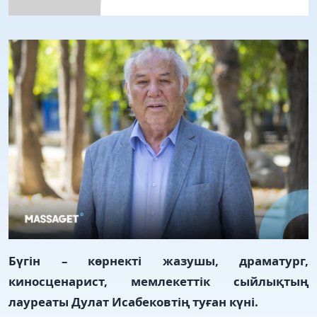
Бүгін – көрнекті жазушы, драматург,
киносценарист, мемлекеттік сыйлықтың
лауреаты Дулат Исабековтің туған күні.