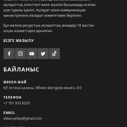
ақпараттық агенттікті және желілік басылымды есепке
қою туралы куәлігі, Ақпарат және коммуникация
министрлігінің Ақпарат комитетімен берілген.
Бұл желілік ресурстың ақпараттық өнімдері 18 жастан
асқан азаматтарға арналған.
БІЗГЕ ЖАЗЫЛУ
БАЙЛАНЫС
МЕКЕН-ЖАЙ
ҚР, Астана қаласы, Әбікен Бектұров көшесі, 4/3
ТЕЛЕФОН
+7 701 933 8520
EMAIL
aktan.yeltay@gmail.com