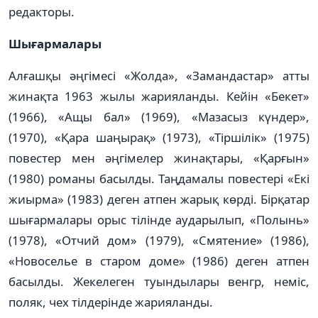
редакторы.
Шығармалары
Алғашқы әңгімесі «Жолда», «Замандастар» атты
жинақта 1963 жылы жарияланды. Кейін «Бекет»
(1966), «Ащы бал» (1969), «Мазасыз күндер»,
(1970), «Қара шаңырақ» (1973), «Тіршілік» (1975)
повестер мен әңгімелер жинақтары, «Қарғын»
(1980) романы басылды. Таңдамалы повестері «Екі
жиырма» (1983) деген атпен жарық көрді. Бірқатар
шығармалары орыс тілінде аударылып, «Полынь»
(1978), «Отчий дом» (1979), «Смятение» (1986),
«Новоселье в старом доме» (1986) деген атпен
басылды. Жекелеген туындылары венгр, неміс,
поляк, чех тілдерінде жарияланды.