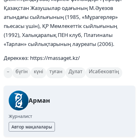
Қазақстан Жазушылар одағының М.Әуезов
атындағы сыйлығының (1985, «Мұрагерлер»
пьесасы үшін), ҚР Мемлекеттік сыйлығының
(1992), Халықаралық ПЕН клуб, Платиналы
«Тарлан» сыйлықтарының лауреаты (2006).
Дереккөз: https://massaget.kz/
–
бүгін
күні
туған
Дулат
Исабековтің
Арман
Журналист
Автор мақалалары