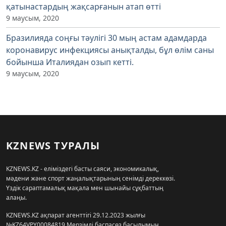
қатынастардың жақсарғанын атап өтті
9 маусым, 2020
Бразилияда соңғы тәулігі 30 мың астам адамдарда
коронавирус инфекциясы анықталды, бұл өлім саны
бойынша Италиядан озып кетті.
9 маусым, 2020
KZNEWS ТУРАЛЫ
KZNEWS.KZ - еліміздегі басты саяси, экономикалық,
мәдени және спорт жаңалықтарының сенімді дереккөзі.
Үздік сараптамалық мақала мен шынайы сұқбаттың
алаңы.
KZNEWS.KZ ақпарат агенттігі 29.12.2023 жылғы
№KZ64VPY00084819 Мерзімді баспасөз басылымын,