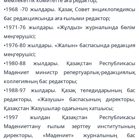
мемлекеттік комитетте аға редактор;
•
1968 -70
жылдары
. Қазақ Совет энциклопедиясы
бас редакциясында аға ғылыми редактор;
•
1971-76
жылдары
. «Жұлдыз» журналында бөлім
меңгерушісі;
•
1976-80
жылдары
. «Жалын» баспасында редакция
меңгерушісі;
•
1980-88
жылдары
. Қазақстан Республикасы
Мәдениет министр репертуарлық-редакциялық
коллегияның бас редакторы;
•
1988-97
жылдары
. Қазақ теледидарының бас
редакторы, «Жазушы» баспасының директоры,
Қазақстан Жазушылар одағының хатшысы;
•
1997 жылдан Қазақстан Республикасы
Мәдениеттану ғылым зерттеу институтының
директоры, «Мәдениет» журналының бас