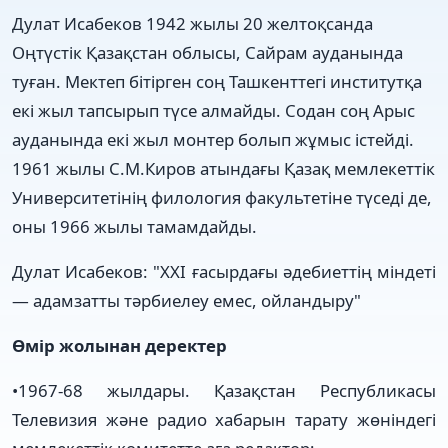
Дулат Исабеков 1942 жылы 20 желтоқсанда
Оңтүстік Қазақстан облысы, Сайрам ауданында
туған. Мектеп бітірген соң Ташкенттегі институтқа
екі жыл тапсырып түсе алмайды. Содан соң Арыс
ауданында екі жыл монтер болып жұмыс істейді.
1961 жылы С.М.Киров атындағы Қазақ мемлекеттік
Университетінің филология факультетіне түседі де,
оны 1966 жылы тамамдайды.
Дулат Исабеков: "ХХІ ғасырдағы әдебиеттің міндеті
— адамзатты тәрбиелеу емес, ойландыру"
Өмір жолынан деректер
•1967-68 жылдары. Қазақстан Республикасы
Телевизия және радио хабарын тарату жөніндегі