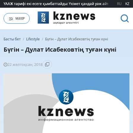
ҮААЖ тарифі екі есеге қымбаттайды: Үкімет қандай уәж айтады?
ҮААЖ тарифі екі есеге қымбаттайды: Үкімет қандай уәж айтады?
RU
KZ
МӘЗІР
Басты бет
/
Lifestyle
/
Бүгін – Дулат Исабековтің туған күні
Бүгін – Дулат Исабековтің туған күні
22 желтоқсан, 2018