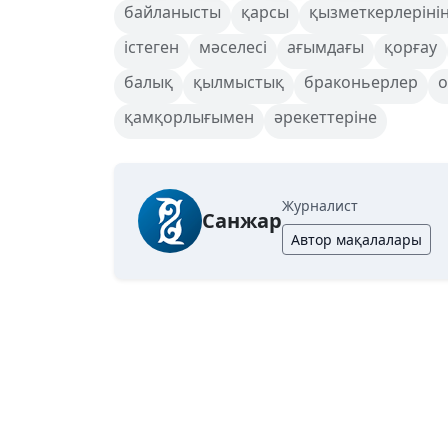
байланысты
қарсы
қызметкерлеріні
істеген
мәселесі
ағымдағы
қорғау
балық
қылмыстық
браконьерлер
о
қамқорлығымен
әрекеттеріне
Журналист
Санжар
Автор мақалалары