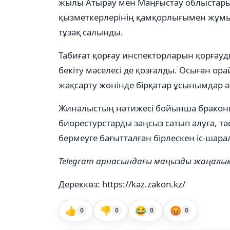
жылы Атырау мен Маңғыстау облыстар
қызметкерлерінің қамқорлығымен жұмыс
тұзақ салынды.
Табиғат қорғау инспекторларын қорғауд
бекіту мәселесі де қозғалды. Осыған о
жақсарту жөнінде бірқатар ұсынымдар әз
Жиналыстың нәтижесі бойынша браконье
биорестурстарды заңсыз сатып алуға, 
бермеуге бағытталған бірлескен іс-шара
Telegram арнасындағы маңызды жаңал
Дереккөз: https://kaz.zakon.kz/
👍
👎
😂
😡
0
0
0
0