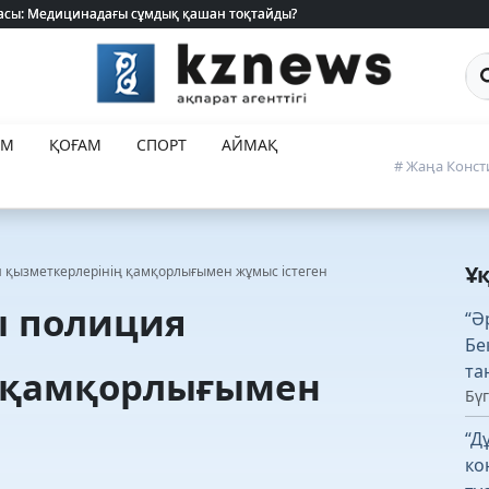
 жасы: Медицинадағы сұмдық қашан тоқтайды?
 жасы: Медицинадағы сұмдық қашан тоқтайды?
Са
ЕМ
ҚОҒАМ
СПОРТ
АЙМАҚ
# Жаңа Конст
Ұ
 қызметкерлерінің қамқорлығымен жұмыс істеген
ы полиция
“Ә
Бе
та
ң қамқорлығымен
Бүг
“Д
ко