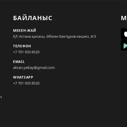
БАЙЛАНЫС
М
МЕКЕН-ЖАЙ
ҚР, Астана қаласы, Әбікен Бектұров көшесі, 4/3
ТЕЛЕФОН
+7 701 933 8520
EMAIL
aktan.yeltay@gmail.com
WHATSAPP
+7 701 933 8520
н