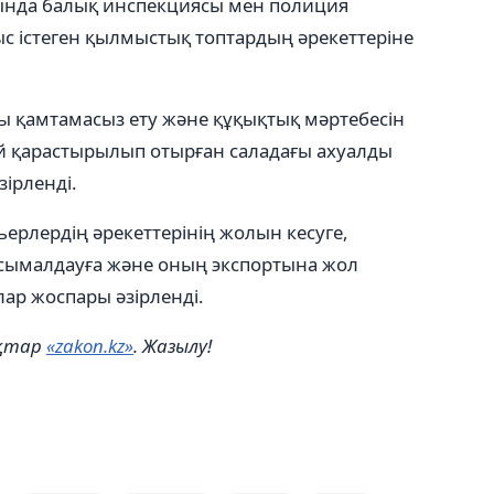
ында балық инспекциясы мен полиция
 істеген қылмыстық топтардың әрекеттеріне
ы қамтамасыз ету және құқықтық мәртебесін
рай қарастырылып отырған саладағы ахуалды
ірленді.
рлердің әрекеттерінің жолын кесуге,
тасымалдауға және оның экспортына жол
лар жоспары әзірленді.
ықтар
«zakon.kz»
. Жазылу!