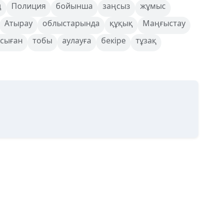
ң
Полиция
бойынша
заңсыз
жұмыс
Атырау
облыстарында
құқық
Маңғыстау
сыған
тобы
аулауға
бекіре
тұзақ