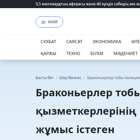
3,5 миллиардтың аферасы және 40 күндік сәбидің көз
3,5 миллиардтың аферасы және 40 күндік сәбидің көз
МӘЗІР
СҰХБАТ
САЯСАТ
ЭКОНОМИКА
ӘЛ
ҚАРЖЫ
ТЕХНО
БІЛІМ
МӘДЕНИЕТ
Басты бет
/
Шоу-бизнес
/
Браконьерлер тобы полиция
Браконьерлер тоб
қызметкерлеріні
жұмыс істеген