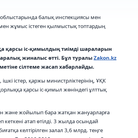
 облыстарында балық инспекциясы мен
мен жұмыс істеген қылмыстық топтардың
а қарсы іс-қимылдың тиімді шараларын
аралық жиналыс өтті. Бұл туралы
Zakon.kz
метіне сілтеме жасап хабарлайды.
шкі істер, қаржы министрліктерінің, ҰҚК
орлыққа қарсы іс-қимыл жөніндегі ұлттық
тін және жойылып бара жатқан жануарларға
 кеткені атап өтілді. 3 жылда осындай
ғатқа келтірілген залал 3,6 млрд. теңге