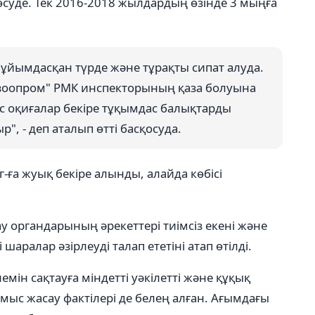
ы өсуде. Тек 2016-2018 жылдардың өзінде 3 мыңға
ұйымдасқан түрде және тұрақты сипат алуда.
зоопром" РМК инспекторының қаза болуына
с оқиғалар бекіре тұқымдас балықтарды
", - деп аталып өтті басқосуда.
ға жуық бекіре алынды, алайда көбісі
ау органдарының әрекеттері тиімсіз екені және
шаралар әзірлеуді талап ететіні атап өтілді.
н сақтауға міндетті уәкілетті және құқық
мыс жасау фактілері де белең алған. Ағымдағы