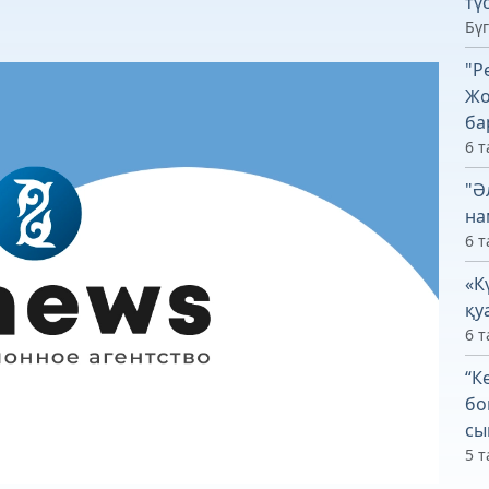
тү
Бүг
"Р
Жо
ба
6 т
"Ә
на
6 т
«К
қу
6 т
“К
бо
сы
5 т