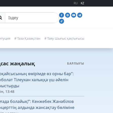
RU
KZ
йттан іздеу
итуция
# Таза Қазақстан
# Таяу Шығыс қақтығысы
қсас жаңалық
БАРЛЫҒЫ
рқайсысының өмірімде өз орны бар”:
кболат Тілеухан халыққа үш әйелін
ныстырды
ін, 13:48
ұғада болайық!”: Кенжебек Жанәбілов
нцерттің алдында жансақтау бөліміне