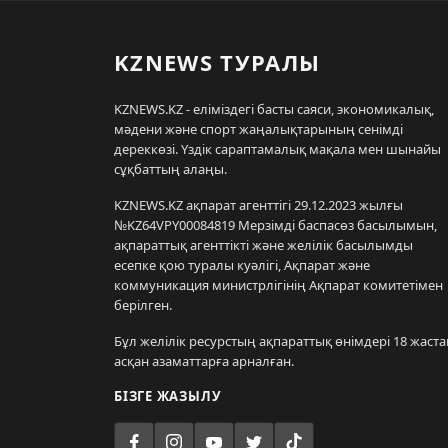
KZNEWS ТУРАЛЫ
KZNEWS.KZ - еліміздегі басты саяси, экономикалық,
мәдени және спорт жаңалықтарының сенімді
дереккөзі. Үздік сараптамалық мақала мен шынайы
сұқбаттың алаңы.
KZNEWS.KZ ақпарат агенттігі 29.12.2023 жылғы
№KZ64VPY00084819 Мерзімді баспасөз басылымын,
ақпараттық агенттікті және желілік басылымды
есепке қою туралы куәлігі, Ақпарат және
коммуникация министрлігінің Ақпарат комитетімен
берілген.
Бұл желілік ресурстың ақпараттық өнімдері 18 жаста
асқан азаматтарға арналған.
БІЗГЕ ЖАЗЫЛУ