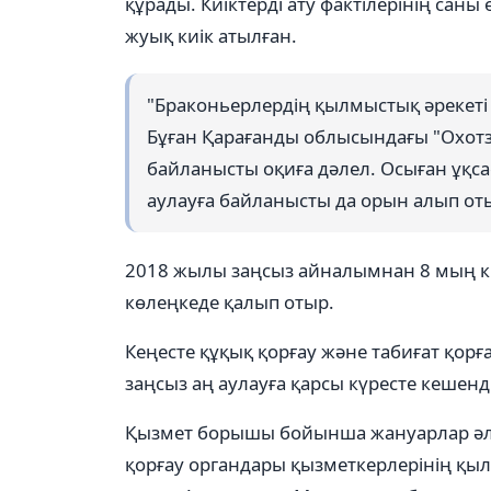
құрады. Киіктерді ату фактілерінің сан
жуық киік атылған.
"Браконьерлердің қылмыстық әрекеті 
Бұған Қарағанды облысындағы "Охот
байланысты оқиға дәлел. Осыған ұқса
аулауға байланысты да орын алып отыр
2018 жылы заңсыз айналымнан 8 мың кг-
көлеңкеде қалып отыр.
Кеңесте құқық қорғау және табиғат қорғ
заңсыз аң аулауға қарсы күресте кешенді 
Қызмет борышы бойынша жануарлар әлемі
қорғау органдары қызметкерлерінің қыл