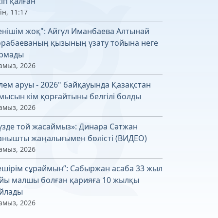
сіп қалған
ін, 11:17
енішім жоқ": Айгүл Иманбаева Алтынай
рабаеваның қызының ұзату тойына неге
рмады
амыз, 2026
лем аруы - 2026" байқауында Қазақстан
мысын кім қорғайтыны белгілі болды
амыз, 2026
үзде той жасаймыз»: Динара Сәтжан
анышты жаңалығымен бөлісті (ВИДЕО)
амыз, 2026
ешірім сұраймын”: Сабыржан асаба 33 жыл
йы малшы болған қарияға 10 жылқы
йлады
амыз, 2026