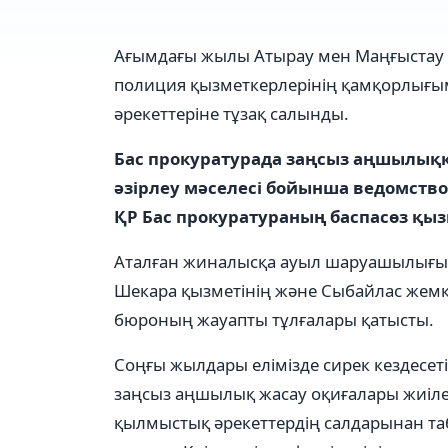
Ағымдағы жылы Атырау мен Маңғыстау
полиция қызметкерлерінің қамқорлығы
әрекеттеріне тұзақ салынды.
Бас прокуратурада заңсыз аңшылыққ
әзірлеу мәселесі бойынша ведомство
ҚР Бас прокуратураның баспасөз қыз
Аталған жиналысқа ауыл шаруашылығы, і
Шекара қызметінің және Сыбайлас жемқ
бюроның жауапты тұлғалары қатысты.
Соңғы жылдары елімізде сирек кездесе
заңсыз аңшылық жасау оқиғалары жиілеп
қылмыстық әрекеттердің салдарынан таби