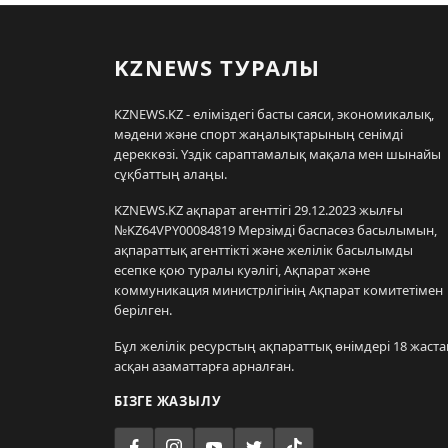
KZNEWS ТУРАЛЫ
KZNEWS.KZ - еліміздегі басты саяси, экономикалық,
мәдени және спорт жаңалықтарының сенімді
дереккөзі. Үздік сараптамалық мақала мен шынайы
сұқбаттың алаңы.
KZNEWS.KZ ақпарат агенттігі 29.12.2023 жылғы
№KZ64VPY00084819 Мерзімді баспасөз басылымын,
ақпараттық агенттікті және желілік басылымды
есепке қою туралы куәлігі, Ақпарат және
коммуникация министрлігінің Ақпарат комитетімен
берілген.
Бұл желілік ресурстың ақпараттық өнімдері 18 жаста
асқан азаматтарға арналған.
БІЗГЕ ЖАЗЫЛУ