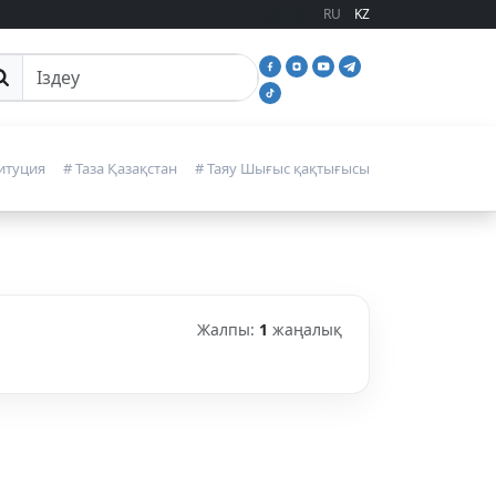
RU
KZ
йттан іздеу
итуция
# Таза Қазақстан
# Таяу Шығыс қақтығысы
Жалпы:
1
жаңалық