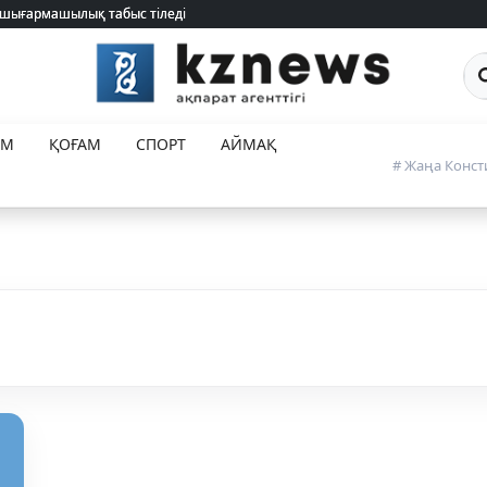
 шығармашылық табыс тіледі
 шығармашылық табыс тіледі
Са
ЕМ
ҚОҒАМ
СПОРТ
АЙМАҚ
# Жаңа Конст