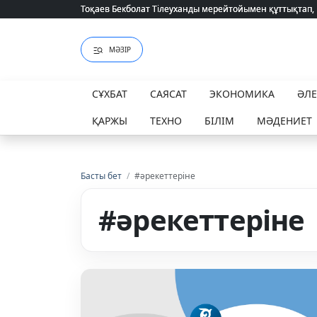
Тоқаев Бекболат Тілеуханды мерейтойымен құттықтап,
Тоқаев Бекболат Тілеуханды мерейтойымен құттықтап,
МӘЗІР
СҰХБАТ
САЯСАТ
ЭКОНОМИКА
ӘЛ
ҚАРЖЫ
ТЕХНО
БІЛІМ
МӘДЕНИЕТ
Басты бет
/
#әрекеттеріне
#әрекеттеріне