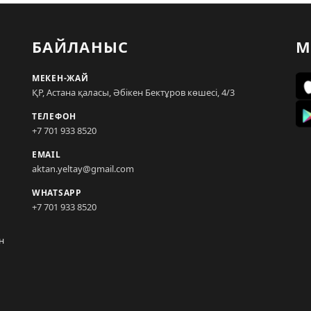
БАЙЛАНЫС
М
МЕКЕН-ЖАЙ
ҚР, Астана қаласы, Әбікен Бектұров көшесі, 4/3
ТЕЛЕФОН
+7 701 933 8520
EMAIL
aktan.yeltay@gmail.com
WHATSAPP
+7 701 933 8520
н