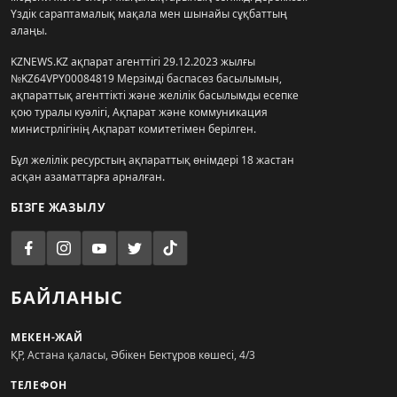
Үздік сараптамалық мақала мен шынайы сұқбаттың
алаңы.
KZNEWS.KZ ақпарат агенттігі 29.12.2023 жылғы
№KZ64VPY00084819 Мерзімді баспасөз басылымын,
ақпараттық агенттікті және желілік басылымды есепке
қою туралы куәлігі, Ақпарат және коммуникация
министрлігінің Ақпарат комитетімен берілген.
Бұл желілік ресурстың ақпараттық өнімдері 18 жастан
асқан азаматтарға арналған.
БІЗГЕ ЖАЗЫЛУ
БАЙЛАНЫС
МЕКЕН-ЖАЙ
ҚР, Астана қаласы, Әбікен Бектұров көшесі, 4/3
ТЕЛЕФОН