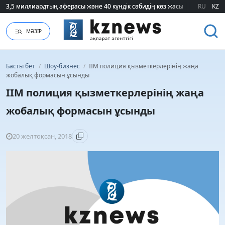
3,5 миллиардтың аферасы және 40 күндік сәбидің көз жасы: Медицинад
3,5 миллиардтың аферасы және 40 күндік сәбидің көз жасы: Медицинад
RU
KZ
МӘЗІР
Басты бет
/
Шоу-бизнес
/
ІІМ полиция қызметкерлерінің жаңа
жобалық формасын ұсынды
ІІМ полиция қызметкерлерінің жаңа
жобалық формасын ұсынды
20 желтоқсан, 2018