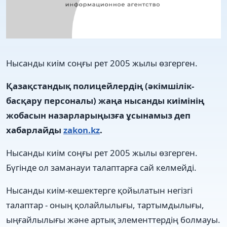
Нысанды киім соңғы рет 2005 жылы өзгерген.
Қазақстандық полицейлердің (әкімшілік-
басқару персоналы) жаңа нысанды киімінің
жобасын назарларыңызға ұсынамыз деп
хабарлайды
zakon.kz
.
Нысанды киім соңғы рет 2005 жылы өзгерген.
Бүгінде ол заманауи талаптарға сай келмейді.
Нысанды киім-кешектерге қойылатын негізгі
талаптар - оның қолайлылығы, тартымдылығы,
ыңғайлылығы және артық элементтердің болмауы.