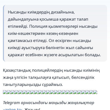
Нысанды киімдердің дизайнына,
дайындалуына қосымша қаражат талап
етілмейді. Полиция қызметкерлері нысанды
киім-кешектермен кезең-кезеңмен
қамтамасыз етіледі. Ол ескірген нысанды
киімді ауыстыруға бөлінетін жыл сайынғы
қаражат есебінен жүзеге асырылатын болады.
Қазақстандық полицейлердің нысанды киімінің
жаңа үлгісін талқылауға қатысып, белсенділік
танытуларыңызды сұраймыз.
Telegram арнасындағы маңызды жаңалықтар
«zakon.kz»
. Жазылу!