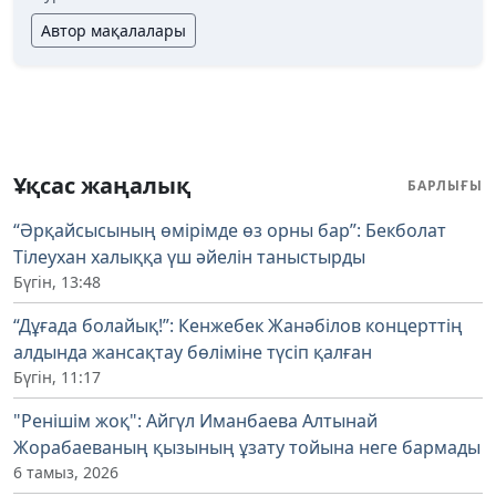
Автор мақалалары
Ұқсас жаңалық
БАРЛЫҒЫ
“Әрқайсысының өмірімде өз орны бар”: Бекболат
Тілеухан халыққа үш әйелін таныстырды
Бүгін, 13:48
“Дұғада болайық!”: Кенжебек Жанәбілов концерттің
алдында жансақтау бөліміне түсіп қалған
Бүгін, 11:17
"Ренішім жоқ": Айгүл Иманбаева Алтынай
Жорабаеваның қызының ұзату тойына неге бармады
6 тамыз, 2026