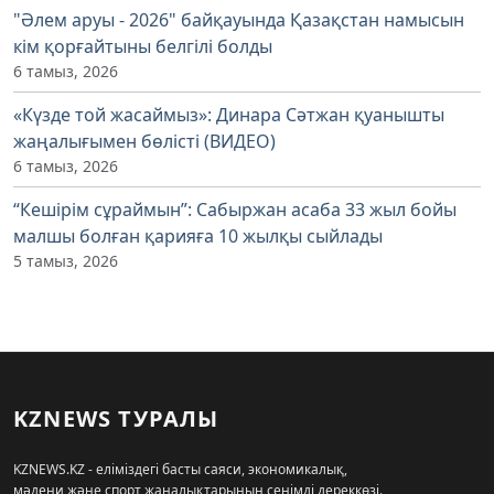
"Әлем аруы - 2026" байқауында Қазақстан намысын
кім қорғайтыны белгілі болды
6 тамыз, 2026
«Күзде той жасаймыз»: Динара Сәтжан қуанышты
жаңалығымен бөлісті (ВИДЕО)
6 тамыз, 2026
“Кешірім сұраймын”: Сабыржан асаба 33 жыл бойы
малшы болған қарияға 10 жылқы сыйлады
5 тамыз, 2026
KZNEWS ТУРАЛЫ
KZNEWS.KZ - еліміздегі басты саяси, экономикалық,
мәдени және спорт жаңалықтарының сенімді дереккөзі.