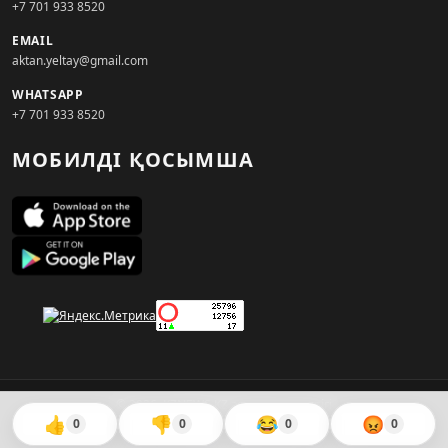
+7 701 933 8520
EMAIL
aktan.yeltay@gmail.com
WHATSAPP
+7 701 933 8520
МОБИЛДІ ҚОСЫМША
© 2026. KZNEWS.KZ ақпарат агенттігі
👍
👎
😂
😡
0
0
0
0
Сайтты жасаған
WebAudit