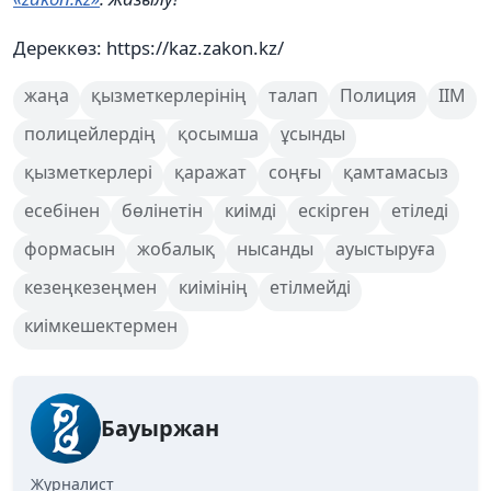
Дереккөз: https://kaz.zakon.kz/
жаңа
қызметкерлерінің
талап
Полиция
ІІМ
полицейлердің
қосымша
ұсынды
қызметкерлері
қаражат
соңғы
қамтамасыз
есебінен
бөлінетін
киімді
ескірген
етіледі
формасын
жобалық
нысанды
ауыстыруға
кезеңкезеңмен
киімінің
етілмейді
киімкешектермен
Бауыржан
Журналист