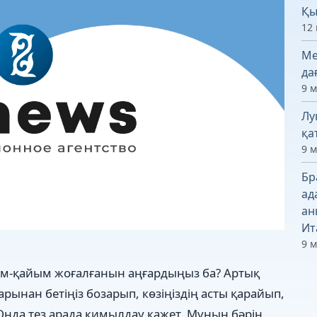
Қы
12 
Ме
да
9 
Лу
қа
9 
Бр
ад
ан
Ит
9 
зім-қайым жоғалғанын аңғардыңыз ба? Артық
ынан бетіңіз бозарып, көзіңіздің асты қарайып,
 Онда тез арада қимылдау қажет. Мұның бәрін