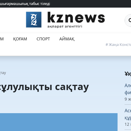
ланды (ТІЗІМ)
Са
ЕМ
ҚОҒАМ
СПОРТ
АЙМАҚ
# Жаңа Конст
Ұ
қтау
 сұлулықты сақтау
Ал
фи
9 
Ас
құ
12 