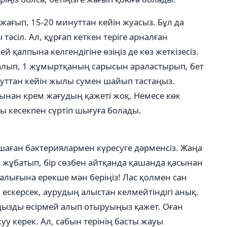
 жағып, 15-20 минуттан кейін жуасыз. Бұл да
тәсіл. Ал, құрғап кеткен теріге арналған
 қалпына келгендігіне өзіңіз де көз жеткізесіз.
 алып, 1 жұмыртқаның сарысын араластырып, бет
уттан кейін жылы сумен шайып тастаңыз.
ынан крем жағудың қажеті жоқ. Немесе көк
ы кесекпен сүртіп шығуға болады.
ршаған бактериялармен күресуге дәрменсіз. Жаңа
 жұбатып, бір сөзбен айтқанда қашанда қасынан
алығына ерекше мән беріңіз! Лас қолмен сан
 ескерсек, аурудың алыстан келмейтіндігі анық.
ңызды өсірмей алып отыруыңыз қажет. Оған
уу керек. Ал, сабын терінің басты жауы