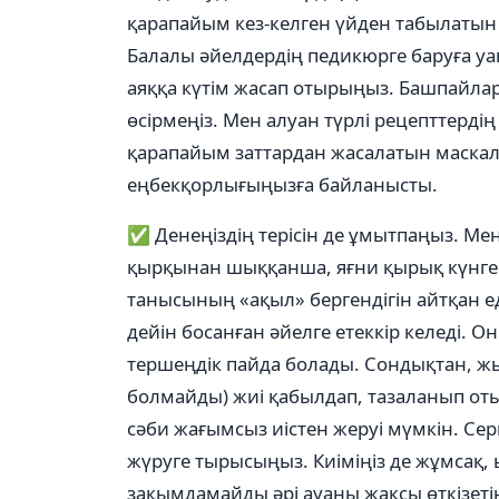
қарапайым кез-келген үйден табылатын 
Балалы әйелдердің педикюрге баруға уа
аяққа күтім жасап отырыңыз. Башпайлар
өсірмеңіз. Мен алуан түрлі рецепттердің
қарапайым заттардан жасалатын маскала
еңбекқорлығыңызға байланысты.
✅ Денеңіздің терісін де ұмытпаңыз. Мен
қырқынан шыққанша, яғни қырық күнге
танысының «ақыл» бергендігін айтқан еді.
дейін босанған әйелге етеккір келеді. О
тершеңдік пайда болады. Сондықтан, жы
болмайды) жиі қабылдап, тазаланып оты
сәби жағымсыз иістен жеруі мүмкін. Сер
жүруге тырысыңыз. Киіміңіз де жұмсақ, ы
зақымдамайды әрі ауаны жақсы өткізетін