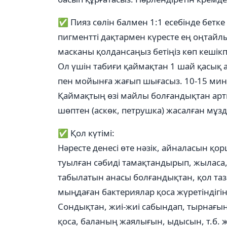
✅ Пияз сөлін балмен 1:1 есебінде бетке
пигментті дақтармен күресте ең оңтайлы 
масканы қолдансаңыз бетіңіз көп кешікпей
Ол үшін табиғи қаймақтан 1 шай қасық
пен мойынға жағып шығасыз. 10-15 мин
Қаймақтың өзі майлы болғандықтан арт
шөптен (аскөк, петрушка) жасалған мұзд
✅ Қол күтімi:
Нәресте денесі өте нәзік, айналасын қо
туылған сәбиді тамақтандырып, жыласа,
табылатын анасы болғандықтан, қол таз
мыңдаған бактериялар қоса жүретіндігін
Сондықтан, жиі-жиі сабындап, тырнағы
қоса, баланың жаялығын, ыдысын, т.б. ж