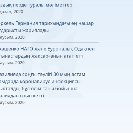
здық перде туралы мәліметтер
қазан, 2020
ркель Германия тарихындағы ең нашар
ғдарысты жариялады
маусым, 2020
кашенко НАТО және Еуропалық Одақпен
тынастардың жақсарғанын атап өтті
маусым, 2020
азилияда соңғы тәулігі 30 мың астам
амдарда коронавирус инфекциясы
ықталды, бұл өлім саны бойынша
алиядан озып кетті.
маусым, 2020