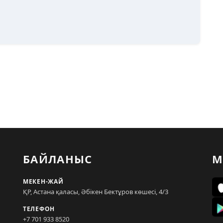
БАЙЛАНЫС
М
МЕКЕН-ЖАЙ
ҚР, Астана қаласы, Әбікен Бектұров көшесі, 4/3
ТЕЛЕФОН
+7 701 933 8520