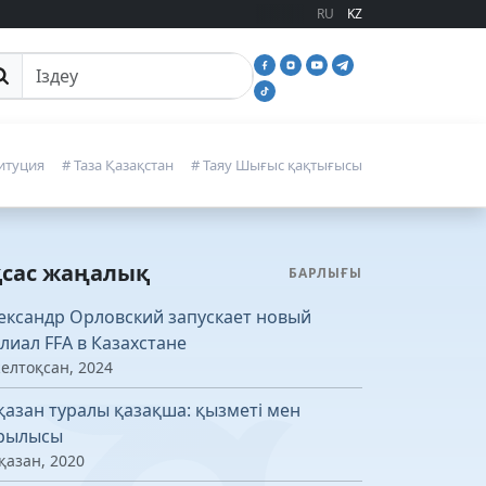
RU
KZ
йттан іздеу
итуция
# Таза Қазақстан
# Таяу Шығыс қақтығысы
қсас жаңалық
БАРЛЫҒЫ
ександр Орловский запускает новый
лиал FFA в Казахстане
желтоқсан, 2024
қазан туралы қазақша: қызметі мен
рылысы
қазан, 2020