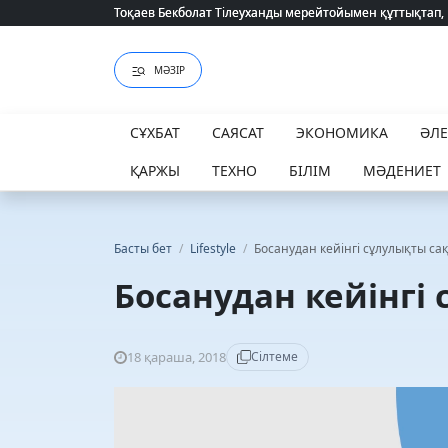
2026 жылғы білім грантын иеленгендердің тізімі жария
МӘЗІР
СҰХБАТ
САЯСАТ
ЭКОНОМИКА
ӘЛ
ҚАРЖЫ
ТЕХНО
БІЛІМ
МӘДЕНИЕТ
Басты бет
/
Lifestyle
/
Босанудан кейінгі сұлулықты са
Босанудан кейінгі
18 қараша, 2018
Сілтеме