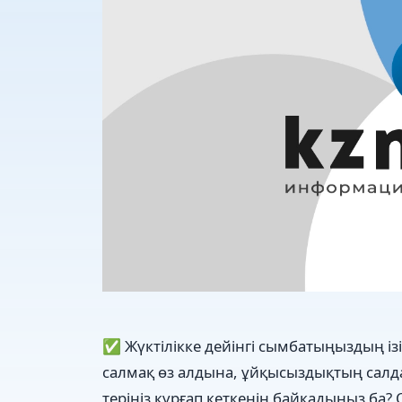
✅ Жүктілікке дейінгі сымбатыңыздың і
салмақ өз алдына, ұйқысыздықтың салдар
теріңіз құрғап кеткенін байқадыңыз ба?