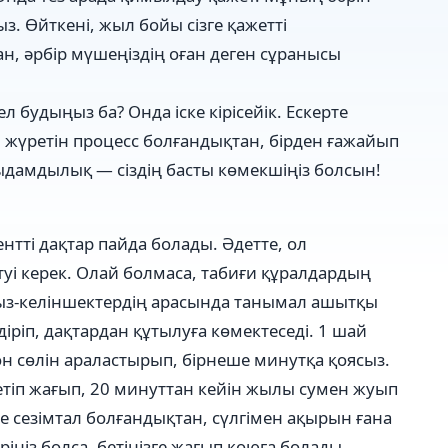
з. Өйткені, жыл бойы сізге қажетті
н, әрбір мүшеңіздің оған деген сұранысы
ел будыңыз ба? Онда іске кірісейік. Ескерте
ай жүретін процесс болғандықтан, бірден ғажайып
ыдамдылық — сіздің басты көмекшіңіз болсын!
нтті дақтар пайда болады. Әдетте, ол
туі керек. Олай болмаса, табиғи құралдардың
қыз-келіншектердің арасында танымал ашытқы
іріп, дақтардан құтылуға көмектеседі. 1 шай
 сөлін араластырып, бірнеше минутқа қоясыз.
і етіп жағып, 20 минуттан кейін жылы сумен жуып
өте сезімтал болғандықтан, сүлгімен ақырын ғана
іңіз болса, бетіңізге жағып қоюға болады.