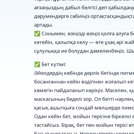
ағзаңыздың дабыл белгісі деп қабылдаңы
дәрумендерге сәбиіңіз ортақтасқандықта
артады.
✅ Сонымен, өзіңізді өзіңіз қолға алуға б
кетейін, қалыпқа келу — өте ұзақ әрі ж
сұлулыққа ие болудан дәмеленбеңіз. Ш
✅ Бет күтімi:
Әйелдердің көбінде дерлік бетінде пигме
босанғаннан кейін өздігінен жоғалып ке
көмегін пайдаланып көріңіз. Мәселен, 
маскасының беделі зор. Ол бетті нәрленд
қасық ашытқыға сондай мөлшерде лимон
Одан кейін бет, мойын терісіне біркелк
тастайсыз. Бірақ, бет пен мойын терісі 
басып құрғатасыз. Нәрлендіретін кремдер