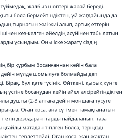
түймедақ, жалбыз шөптері жарай береді.
қыты бола бермейтіндіктен, үй жағдайында да
дың тырнағын жиі-жиі алып, артық еттерін
 ішінен кез-келген әйелдің асүйінен табылатын
рды ұсындым. Оны іске жарату сіздің
ің бір құрбым босанғаннан кейін бала
 дейін мүлде шомылуға болмайды деп
 Бірақ, бұл қате түсінік. Өйткені, қырық күнге
ның үстіне босанудан кейін әйел әлсірейтіндіктен
лы душты (2-3 аптаға дейін моншаға түсуге
рыңыз. Оған қоса, ана сүтімен тамақтанатын
гітетін дезодаранттарды пайдаланып, таза
ңғайлы матадан тігілген болса, теріңізді
діктен терлетпейді. Оған қоса, жан-жақтан