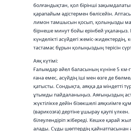
болғандықтан, қол бірінші зақымдалаты
қарапайым әдістермен бөлісейін. Аптас
лимон тамшысын қосып, қолыңызды ма
бірнеше минут бойы ерінбей уқалаңыз. 
күнделікті асүйдегі жеміс-жидектердің,
тастамас бұрын қолыңыздың терісін сүрті
Аяқ күтімi:
Ғалымдар әйел баласының күніне 5 км-г
ғана емес, асүйдің іші мен өзге де бөл
қатысты. Сондықта, аяққа да міндетті түр
ұтымды пайдаланыңыз. Аяғыңыздың асты
жүктілікке дейін бізөкшелі аяқкиімге 
(варикозға) дертіне ұшырау қаупі үлкен
білеулендіріп жібереді. Кешке қарай ж
алады. Суды шөптердің қайнатпасынан әз