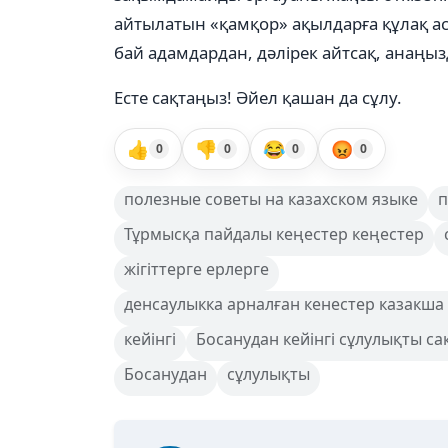
айтылатын «қамқор» ақылдарға құлақ аса
бай адамдардан, дәлірек айтсақ, анаңыз
Есте сақтаңыз! Әйел қашан да сұлу.
👍
👎
😂
😡
0
0
0
0
полезные советы на казахском языке
п
Тұрмысқа пайдалы кеңестер кеңестер
жігіттерге ерлерге
денсаулыкка арналған кенестер казакша
кейінгі
Босанудан кейінгі сұлулықты с
Босанудан
сұлулықты