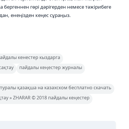
 бергеннен гөрі дәрігерден немесе тәжірибеге
дан, енеңізден кеңес сұраңыз.
айдалы кенестер кыздарга
сақтау
пайдалы кеңестер журналы
 туралы қазақша на казахском бесплатно скачать
ақтау » ZHARAR © 2018 пайдалы кеңестер