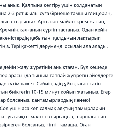
ны анық. Қалпына келтіру үшін қолданатын
ына 2-3 рет жылы суға бірнеше тамшы глицерин,
лып отырыңыз. Артынан майлы крем жағып,
Кремнің қалғанын сүртіп тастаңыз. Одан кейін
 көкөністердің қабығын, қалдығын лақтырып
ңіз. Тері қажетті дәруменді осылай ала алады.
е дейін жаяу жүретінін анықтаған. Бұл көшеде
мелер арасында тыным таппай жүгіретін әйелдерге
де күтім қажет. Сәбиіңіздің ұйықтаған сәтін
н биіктетіп 10-15 минут қойып жатыңыз. Егер
құмар болсаңыз, қантамырлардың кеңеюі
. Сол үшін аса көп салмақ аяқтың тамырларын
ылы суға аяқты малып отырсаңыз, шаршағанын
ірлеген болсаңыз, тіпті, тамаша. Оған