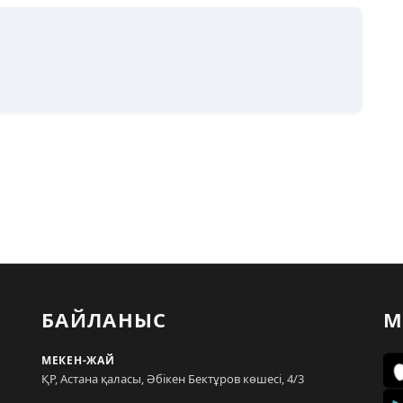
БАЙЛАНЫС
М
МЕКЕН-ЖАЙ
ҚР, Астана қаласы, Әбікен Бектұров көшесі, 4/3