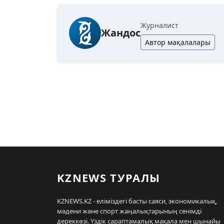
Журналист
Жандос
Автор мақалалары
KZNEWS ТУРАЛЫ
KZNEWS.KZ - еліміздегі басты саяси, экономикалық,
мәдени және спорт жаңалықтарының сенімді
дереккөзі. Үздік сараптамалық мақала мен шынайы