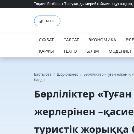
Тоқаев Бекболат Тілеуханды мерейтойымен құттықтап,
Тоқаев Бекболат Тілеуханды мерейтойымен құттықтап,
МӘЗІР
СҰХБАТ
САЯСАТ
ЭКОНОМИКА
ӘЛ
ҚАРЖЫ
ТЕХНО
БІЛІМ
МӘДЕНИЕТ
Басты бет
/
Шоу-бизнес
/
Бөрліліктер «Туған өлкенің 
барды
Бөрліліктер «Туған
жерлерінен –қасие
туристік жорыққа