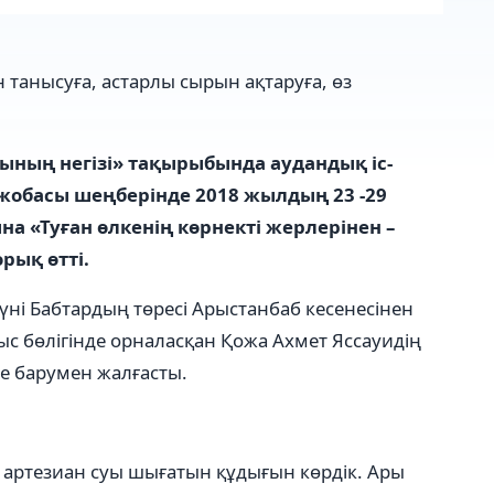
 танысуға, астарлы сырын ақтаруға, өз
ының негізі» тақырыбында аудандық іс-
 жобасы шеңберінде 2018 жылдың 23 -29
а «Туған өлкенің көрнекті жерлерінен –
рық өтті.
ні Бабтардың төресі Арыстанбаб кесенесінен
ыс бөлігінде орналасқан Қожа Ахмет Яссауидің
не барумен жалғасты.
р артезиан суы шығатын құдығын көрдік. Ары