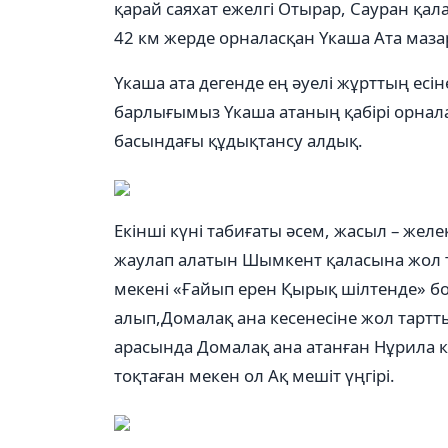
қарай саяхат ежелгі Отырар, Сауран қал
42 км жерде орналасқан Үкаша Ата маза
Үкаша ата дегенде ең әуелі жұрттың есін
барлығымыз Үкаша атаның қабірі орналас
басындағы құдықтансу алдық.
Екінші күні табиғаты әсем, жасыл – желе
жаулап алатын Шымкент қаласына жол т
мекені «Ғайып ерен Қырық шілтенде» б
алып,Домалақ ана кесенесіне жол тартт
арасында Домалақ ана атанған Нұрила к
тоқтаған мекен ол Ақ мешіт үңгірі.