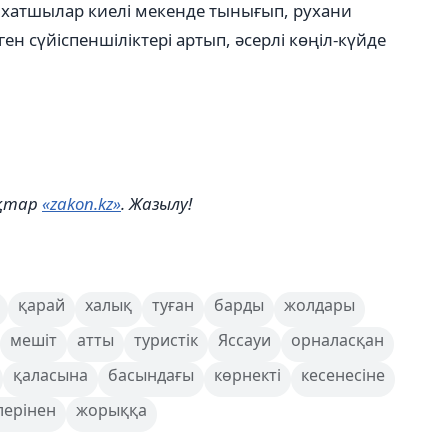
аяхатшылар киелі мекенде тынығып, рухани
ген сүйіспеншіліктері артып, әсерлі көңіл-күйде
ықтар
«zakon.kz»
. Жазылу!
қарай
халық
туған
барды
жолдары
мешіт
атты
туристік
Яссауи
орналасқан
қаласына
басындағы
көрнекті
кесенесіне
лерінен
жорыққа