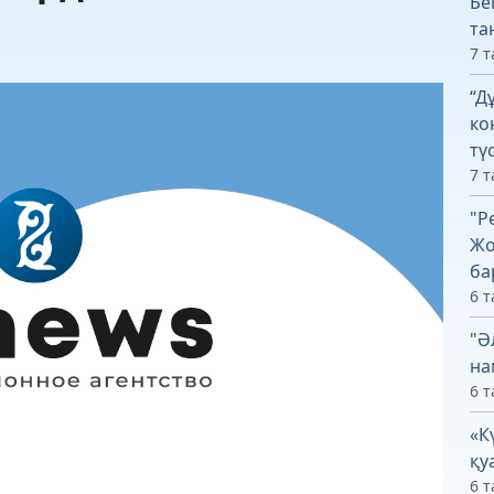
Бе
та
7 т
“Д
ко
тү
7 т
"Р
Жо
ба
6 т
"Ә
на
6 т
«К
қу
6 т