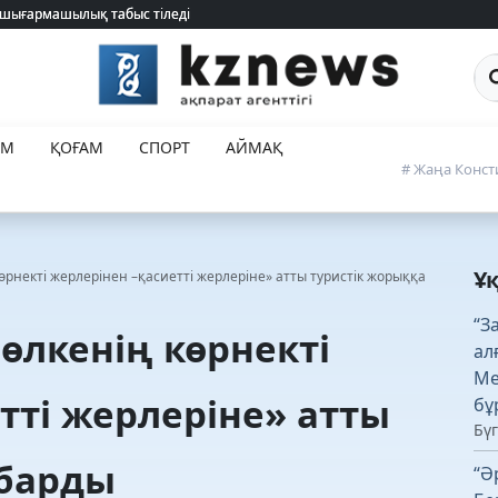
 шығармашылық табыс тіледі
 шығармашылық табыс тіледі
Са
ЕМ
ҚОҒАМ
СПОРТ
АЙМАҚ
# Жаңа Конст
Ұ
көрнекті жерлерінен –қасиетті жерлеріне» атты туристік жорыққа
“З
 өлкенің көрнекті
ал
Ме
тті жерлеріне» атты
бұ
Бүг
 барды
“Ә