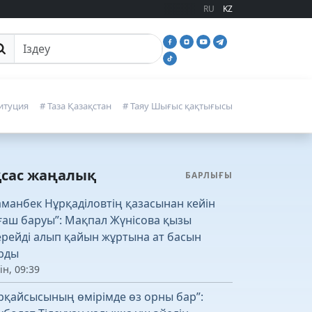
RU
KZ
йттан іздеу
итуция
# Таза Қазақстан
# Таяу Шығыс қақтығысы
қсас жаңалық
БАРЛЫҒЫ
аманбек Нұрқаділовтің қазасынан кейін
ғаш баруы”: Мақпал Жүнісова қызы
рейді алып қайын жұртына ат басын
рды
ін, 09:39
рқайсысының өмірімде өз орны бар”: