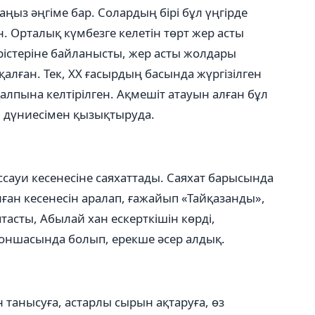
ңыз әңгіме бар. Солардың бірі бұл үңгірде
. Орталық күмбезге келетін төрт жер асты
істеріне байланысты, жер асты жолдары
лған. Тек, ХХ ғасырдың басында жүргізілген
алпына келтірілген. Ақмешіт атауын алған бұл
ым дүниесімен қызықтыруда.
ссауи кесенесіне саяхаттады. Саяхат барысында
лған кесенесін аралап, ғажайып «Тайқазанды»,
асты, Абылай хан ескерткішін көрді,
оншасында болып, ерекше әсер алдық.
 танысуға, астарлы сырын ақтаруға, өз