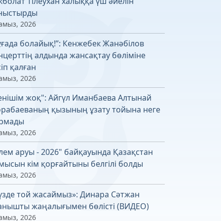
кболат Тілеухан халыққа үш әйелін
ныстырды
амыз, 2026
ұғада болайық!”: Кенжебек Жанәбілов
нцерттің алдында жансақтау бөліміне
сіп қалған
амыз, 2026
енішім жоқ": Айгүл Иманбаева Алтынай
рабаеваның қызының ұзату тойына неге
рмады
амыз, 2026
лем аруы - 2026" байқауында Қазақстан
мысын кім қорғайтыны белгілі болды
амыз, 2026
үзде той жасаймыз»: Динара Сәтжан
анышты жаңалығымен бөлісті (ВИДЕО)
амыз, 2026