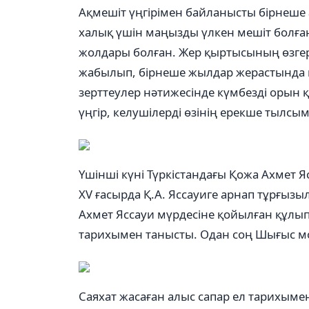
Ақмешіт үңгірімен байланысты бірнеше а
халық үшін маңызды үлкен мешіт болған
жолдары болған. Жер қыртысының өзгер
жабылып, бірнеше жылдар жерастында қа
зерттеулер нәтижесінде күмбезді орын қ
үңгір, келушілерді өзінің ерекше тылс
Үшінші күні Түркістандағы Қожа Ахмет Я
XV ғасырда Қ.А. Яссауиге арнап тұрғызы
Ахмет Яссауи мүрдесіне қойылған құлыпт
тарихымен танысты. Одан соң Шығыс м
Саяхат жасаған алыс сапар ел тарихымен