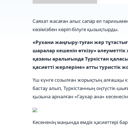
Саяхат жасаған алыс сапар ел тарихымен
көзімізбен көріп-білуге қызықтырды.
«Рухани жаңғыру-туған жер тұтастығ
шаралар кешенін өткізу» әлеуметтік
қазаны аралығында Түркістан қаласын
қасиетті жерлеріне» атты туристік жо
Үш күнге созылған жорықтың алғашқы кү
бастау алып, Түркістанның оңтүстік-шығ
қызына арналған «Гаухар ана» кесенесі
Кесененің маңында емдік қасиеттері ба