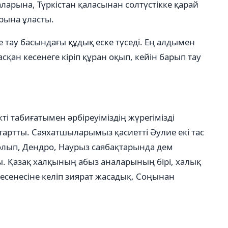
аларына, Түркістан қаласынан солтүстікке қарай
рына ұласты.
е тау басындағы құдық еске түседі. Ең алдымен
қан кесенеге кіріп құран оқып, кейін барып тау
кті табиғатымен әрбіреуіміздің жүрегімізді
артты. Саяхатшыларымыз қасиетті Әулие екі тас
олып, Дендро, Наурыз саябақтарында дем
ы. Қазақ халқының абыз аналарының бірі, халық
есенесіне келіп зиярат жасадық. Соңынан