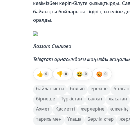
көзімізбен көріп-білуге қызықтырды. С
байлықты бойларына сіңіріп, өз еліне де
оралды.
Лаззат Сыикова
Telegram арнасындағы маңызды жаңал
👍
👎
😂
😡
0
0
0
0
байланысты
болып
ерекше
болған
бірнеше
Түркістан
саяхат
жасаған
Ахмет
Қасиетті
жерлеріне
өлкенің
тарихымен
Үкаша
Бөрліліктер
жер