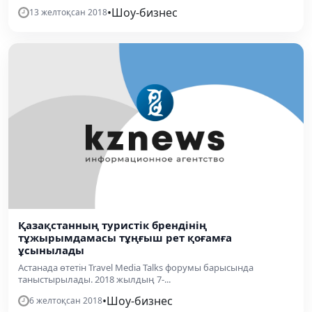
•
Шоу-бизнес
13 желтоқсан 2018
Қазақстанның туристік брендінің
тұжырымдамасы тұңғыш рет қоғамға
ұсынылады
Астанада өтетін Travel Media Talks форумы барысында
таныстырылады. 2018 жылдың 7-...
•
Шоу-бизнес
6 желтоқсан 2018