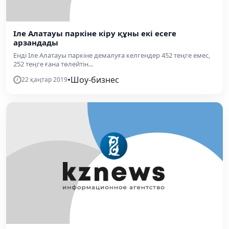
Іле Алатауы паркіне кіру құны екі есеге
арзандады
Енді Іле Алатауы паркіне демалуға келгендер 452 теңге емес,
252 теңге ғана төлейтін...
•
Шоу-бизнес
22 қаңтар 2019