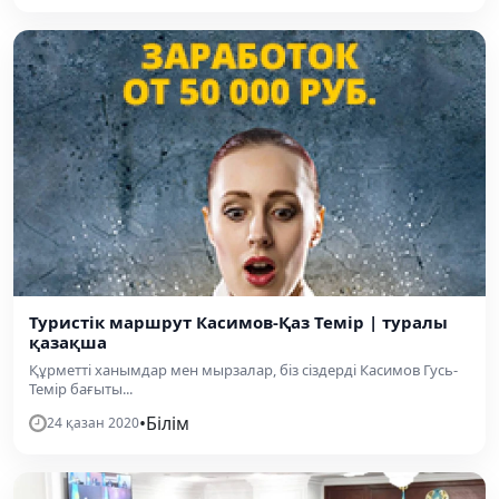
Туристік маршрут Касимов-Қаз Темір | туралы
қазақша
Құрметті ханымдар мен мырзалар, біз сіздерді Касимов Гусь-
Темір бағыты...
•
Білім
24 қазан 2020