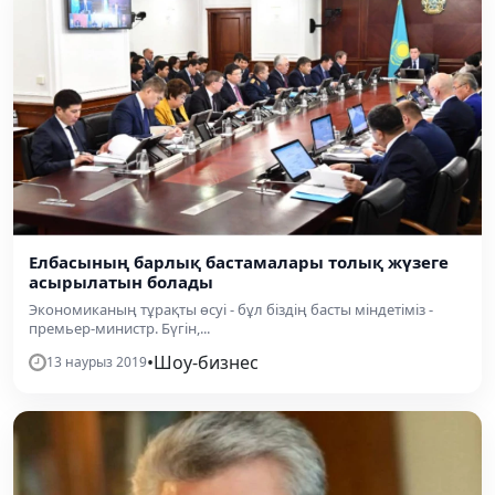
Елбасының барлық бастамалары толық жүзеге
асырылатын болады
Экономиканың тұрақты өсуі - бұл біздің басты міндетіміз -
премьер-министр. Бүгін,...
•
Шоу-бизнес
13 наурыз 2019