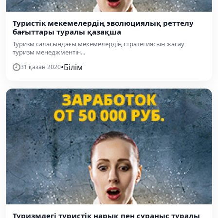
Туристік мекемелердің эволюциялық реттелу
бағыттары туралы қазақша
Туризм саласындағы мекемелердің стратегиясын жасау
туризм менеджментін...
•
Білім
31 қазан 2020
Туризмдегі туристік нарық пен сұраныс туралы