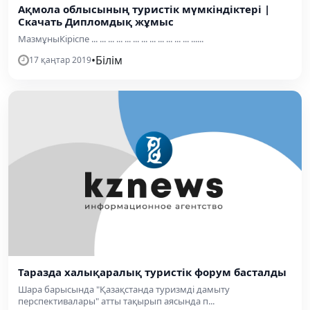
Ақмола облысының туристік мүмкіндіктері |
Скачать Дипломдық жұмыс
МазмұныКіріспе ... ... ... ... ... ... ... ... ... ... ... ... ......
•
Білім
17 қаңтар 2019
Таразда халықаралық туристік форум басталды
Шара барысында "Қазақстанда туризмді дамыту
перспективалары" атты тақырып аясында п...