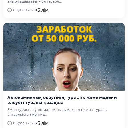
айырмашылығы – ол тауарл...
•
Білім
31 қазан 2020
Автономиялық округінің туристік және мәдени
әлеуеті туралы қазақша
Ямал туристер үшін алдамшы аумақ ретінде өзі туралы
айтарлықтай мәлімд...
•
Білім
31 қазан 2020