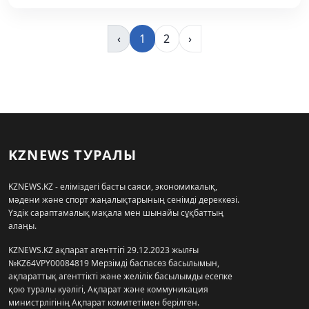
‹
1
2
›
KZNEWS ТУРАЛЫ
KZNEWS.KZ - еліміздегі басты саяси, экономикалық,
мәдени және спорт жаңалықтарының сенімді дереккөзі.
Үздік сараптамалық мақала мен шынайы сұқбаттың
алаңы.
KZNEWS.KZ ақпарат агенттігі 29.12.2023 жылғы
№KZ64VPY00084819 Мерзімді баспасөз басылымын,
ақпараттық агенттікті және желілік басылымды есепке
қою туралы куәлігі, Ақпарат және коммуникация
министрлігінің Ақпарат комитетімен берілген.