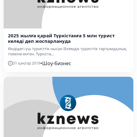
2025 жылға қарай Түркістанға 5 млн турист
келеді деп жоспарлануда
Өңірдегі үш туристтік нысан Әлемдік туристтік тартымдылық
тізіміне енген. Түркіста...
•
Шоу-бизнес
31 қаңтар 2019