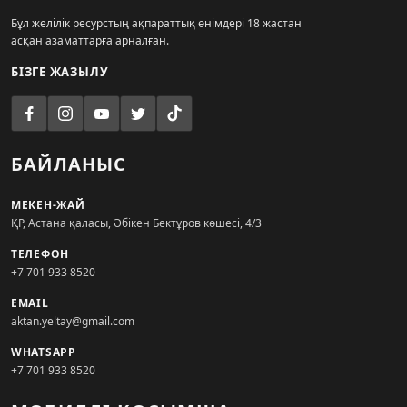
Бұл желілік ресурстың ақпараттық өнімдері 18 жастан
асқан азаматтарға арналған.
БІЗГЕ ЖАЗЫЛУ
БАЙЛАНЫС
МЕКЕН-ЖАЙ
ҚР, Астана қаласы, Әбікен Бектұров көшесі, 4/3
ТЕЛЕФОН
+7 701 933 8520
EMAIL
aktan.yeltay@gmail.com
WHATSAPP
+7 701 933 8520