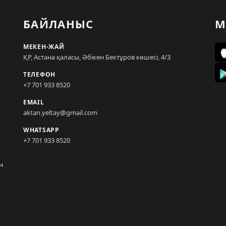
БАЙЛАНЫС
М
МЕКЕН-ЖАЙ
ҚР, Астана қаласы, Әбікен Бектұров көшесі, 4/3
ТЕЛЕФОН
+7 701 933 8520
EMAIL
aktan.yeltay@gmail.com
WHATSAPP
+7 701 933 8520
н