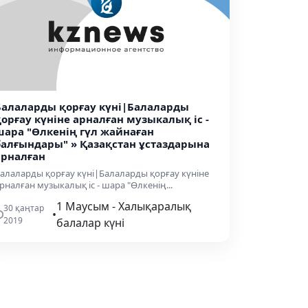
Балаларды қорғау күні|Балаларды
қорғау күніне арналған музыкалық іс -
шара "Өлкенің гүл жайнаған
балғындары" » Қазақстан ұстаздарына
арналған
алаларды қорғау күні|Балаларды қорғау күніне
рналған музыкалық іс - шара "Өлкенің...
1 Маусым - Халықаралық
30 қаңтар
•
2019
балалар күні