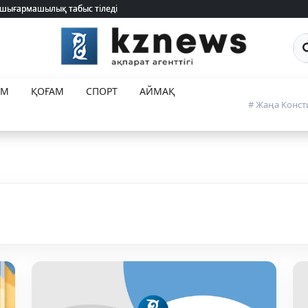
 шығармашылық табыс тіледі
 шығармашылық табыс тіледі
Са
ЕМ
ҚОҒАМ
СПОРТ
АЙМАҚ
# Жаңа Конст