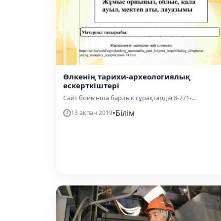
Өлкенің тарихи-археологиялық
ескерткіштері
Сайт бойынша барлық сұрақтарды 8-771-...
•
Білім
13 ақпан 2019