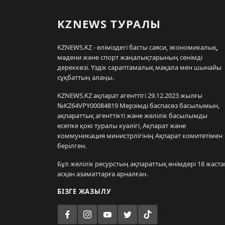
KZNEWS ТУРАЛЫ
KZNEWS.KZ - еліміздегі басты саяси, экономикалық,
мәдени және спорт жаңалықтарының сенімді
дереккөзі. Үздік сараптамалық мақала мен шынайы
сұқбаттың алаңы.
KZNEWS.KZ ақпарат агенттігі 29.12.2023 жылғы
№KZ64VPY00084819 Мерзімді баспасөз басылымын,
ақпараттық агенттікті және желілік басылымды
есепке қою туралы куәлігі, Ақпарат және
коммуникация министрлігінің Ақпарат комитетімен
берілген.
Бұл желілік ресурстың ақпараттық өнімдері 18 жаста
асқан азаматтарға арналған.
БІЗГЕ ЖАЗЫЛУ