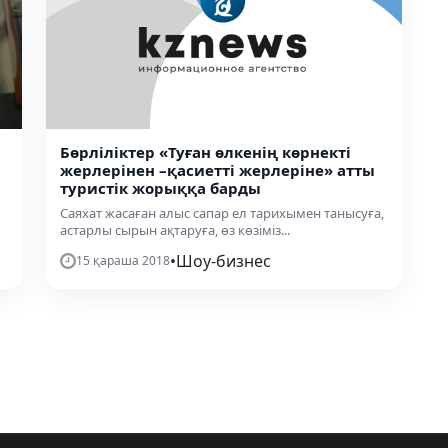
Бөрліліктер «Туған өлкенің көрнекті
жерлерінен –қасиетті жерлеріне» атты
туристік жорыққа барды
Саяхат жасаған алыс сапар ел тарихымен танысуға,
астарлы сырын ақтаруға, өз көзіміз...
•
Шоу-бизнес
15 қараша 2018