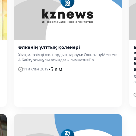
Өлкенің ұлттық қолөнері
Ұзақ мерзімді жоспардың тарауы: ӨлкетануМектеп:
А.Байтұрсынұлы атындағы гимназияПә...
•
Білім
11 ақпан 2019
Б
а