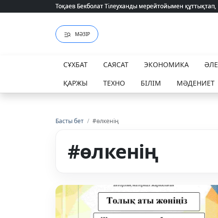
Тоқаев Бекболат Тілеуханды мерейтойымен құттықтап,
Тоқаев Бекболат Тілеуханды мерейтойымен құттықтап,
МӘЗІР
СҰХБАТ
САЯСАТ
ЭКОНОМИКА
ӘЛ
ҚАРЖЫ
ТЕХНО
БІЛІМ
МӘДЕНИЕТ
Басты бет
/
#өлкенің
#өлкенің