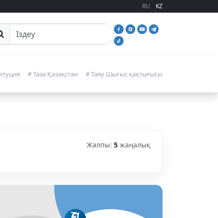
RU
KZ
йттан іздеу
итуция
# Таза Қазақстан
# Таяу Шығыс қақтығысы
Жалпы:
5
жаңалық