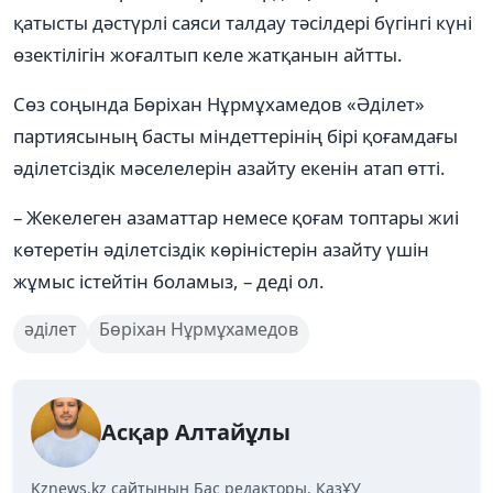
қатысты дәстүрлі саяси талдау тәсілдері бүгінгі күні
өзектілігін жоғалтып келе жатқанын айтты.
Сөз соңында Бөріхан Нұрмұхамедов «Әділет»
партиясының басты міндеттерінің бірі қоғамдағы
әділетсіздік мәселелерін азайту екенін атап өтті.
– Жекелеген азаматтар немесе қоғам топтары жиі
көтеретін әділетсіздік көріністерін азайту үшін
жұмыс істейтін боламыз, – деді ол.
әділет
Бөріхан Нұрмұхамедов
Асқар Алтайұлы
Kznews.kz сайтының Бас редакторы. ҚазҰУ