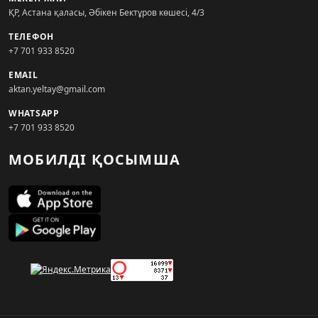
ҚР, Астана қаласы, Әбікен Бектұров көшесі, 4/3
ТЕЛЕФОН
+7 701 933 8520
EMAIL
aktan.yeltay@gmail.com
WHATSAPP
+7 701 933 8520
МОБИЛДІ ҚОСЫМША