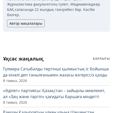
Журналистика факультетінің түлегі. Медиаменеджер.
БАҚ саласында 22 жылдық тәжірибесі бар. Кәсіби
блогер.
Автор мақалалары
Ұқсас жаңалық
БАРЛЫҒЫ
Гүлмира Сатыбалды төртінші қылмыстық іс бойынша
да кінәлі деп танылғанымен жазасы өзгеріссіз қалды
8 тамыз, 2026
«Әділет» партиясы: Қазақстан – зайырлы мемлекет,
ал «Заң және тәртіп» қағидаты баршаға міндетті
8 тамыз, 2026
Рамзан Қадыровтың үлкен ұлына Шешенстан