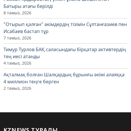
Батыры атағы берілді
8 тамыз, 2026
"Отырып қалған" әкімдердің тізімін Сұлтанғазиев пен
Исабаев бастап тұр
7 тамыз, 2026
Тимур Турлов БАҚ саласындағы бірқатар активтердің
тең иесі атанды
4 тамыз, 2026
Ақталмақ болған Шалқардың бұрынғы әкімі алаяққа
4 миллион теңге берген
2 тамыз, 2026
KZNEWS ТУРАЛЫ