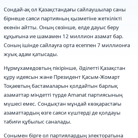
Сондай-ақ ол Қазақстандағы сайлаушылар саны
бірнеше саяси партияның қызметіне жеткілікті
екенін айтты. Оның сөзінше, елде дауыс беру
құқығына ие шамамен 12 миллион азамат бар.
Соның ішінде сайлауға орта есеппен 7 миллионға
жуық адам қатысады.
Нұрмұхамедовтың пікірінше, Әділетті Қазақстан
құру идеясын және Президент Қасым-Жомарт
Тоқаевтың бастамаларын қолдайтын барлық
азаматтар міндетті түрде Amanat партиясының
мүшесі емес. Сондықтан мұндай көзқарастағы
азаматтардың өзге саяси күштерді де қолдауы
табиғи құбылыс саналады.
Сонымен бірге ол партиялардың электоратына