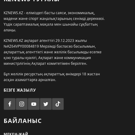
KZNEWS.KZ - еліміздегі басты саяси, экономикалық,
мәдени және спорт жаңалықтарының сенімді дереккөзі.
Үздік сараптамалық мақала мен шынайы сұқбаттың
алаңы.
KZNEWS.KZ ақпарат агенттігі 29.12.2023 жылғы
№KZ64VPY00084819 Мерзімді баспасөз басылымын,
ақпараттық агенттікті және желілік басылымды есепке
қою туралы куәлігі, Ақпарат және коммуникация
министрлігінің Ақпарат комитетімен берілген.
Бұл желілік ресурстың ақпараттық өнімдері 18 жастан
асқан азаматтарға арналған.
БІЗГЕ ЖАЗЫЛУ
БАЙЛАНЫС
МЕКЕН-ЖАЙ