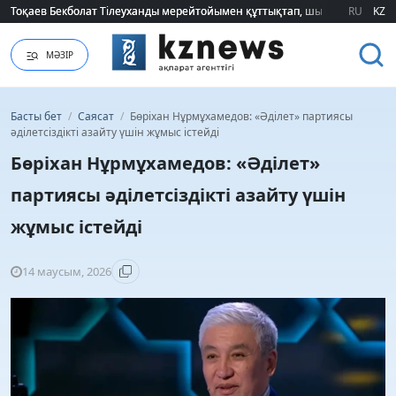
Тоқаев Бекболат Тілеуханды мерейтойымен құттықтап, шығармашылық т
Тоқаев Бекболат Тілеуханды мерейтойымен құттықтап, шығармашылық т
RU
KZ
МӘЗІР
Басты бет
/
Саясат
/
Бөріхан Нұрмұхамедов: «Әділет» партиясы
әділетсіздікті азайту үшін жұмыс істейді
Бөріхан Нұрмұхамедов: «Әділет»
партиясы әділетсіздікті азайту үшін
жұмыс істейді
14 маусым, 2026