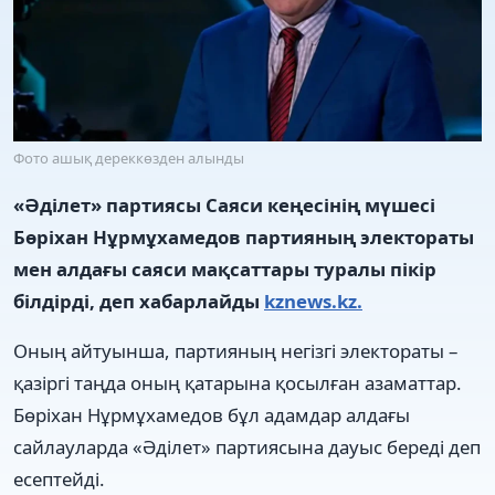
Фото ашық дереккөзден алынды
«Әділет» партиясы Саяси кеңесінің мүшесі
Бөріхан Нұрмұхамедов партияның электораты
мен алдағы саяси мақсаттары туралы пікір
білдірді, деп хабарлайды
kznews.kz.
Оның айтуынша, партияның негізгі электораты –
қазіргі таңда оның қатарына қосылған азаматтар.
Бөріхан Нұрмұхамедов бұл адамдар алдағы
сайлауларда «Әділет» партиясына дауыс береді деп
есептейді.