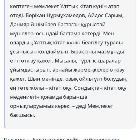
көптеген мемлекет Ұлттық кітап күнін атап
өтеді. Бөріхан Нұрмұхамедов, Айдос Сарым,
Данияр Әшімбаев бастаған құрылтай
мүшелері осындай бастама көтерді. Мен
олардың Ұлттық кітап күнін белгілеу туралы
ұсынысын қолдаймын. Бірақ оны мазмұнды
етіп өткізу қажет. Мысалы, түрлі іс-шаралар
ұйымдастырып, арнайы жәрмеңкелер өткізу
қажет. Шын мәнінде, озық ойлы ұлт болудың
ең төте жолы – кітап оқу. Сондықтан кітап оқу
мәдениетін қоғамда барынша
орнықтыруымыз керек, – деді Мемлекет
басшысы.
Президент бұл мәселені кейін де бірнеше рет