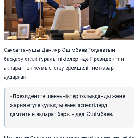
Саясаттанушы Данияр Әшімбаев Тоқаевтың
басқару стилі туралы пікірлерінде Президенттің
ақпаратпен жұмыс істеу ерекшелігіне назар
аударған.
«Президентте шенеуніктер толыққанды және
жария етуге құлықты емес аспектілерді
қамтитын ақпарат бар», – деді Әшімбаев.