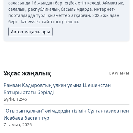
саласында 16 жылдан бері еңбек етіп келеді. Аймақтық,
салалық, республикалық басылымдарда, интернет-
порталдарда түрлі қызметтер атқарған. 2025 жылдан
бері - kznews.kz сайтының тілшісі.
Автор мақалалары
Ұқсас жаңалық
БАРЛЫҒЫ
Рамзан Қадыровтың үлкен ұлына Шешенстан
Батыры атағы берілді
Бүгін, 12:46
"Отырып қалған" әкімдердің тізімін Сұлтанғазиев пен
Исабаев бастап тұр
7 тамыз, 2026