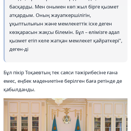
басқарды. Мен онымен көп жыл бірге қызмет
атқардым. Оның жауапкершілігін,
ұқыптылығын және мемлекеттік іске деген
көзқарасын жақсы білемін. Бұл – елімізге адал
қызмет етіп келе жатқан мемлекет қайраткері",
деген-ді
Бұл пікір Тоқаевтың тек саяси тәжірибесіне ғана
емес, еңбек мәдениетіне берілген баға ретінде де
қабылданды.