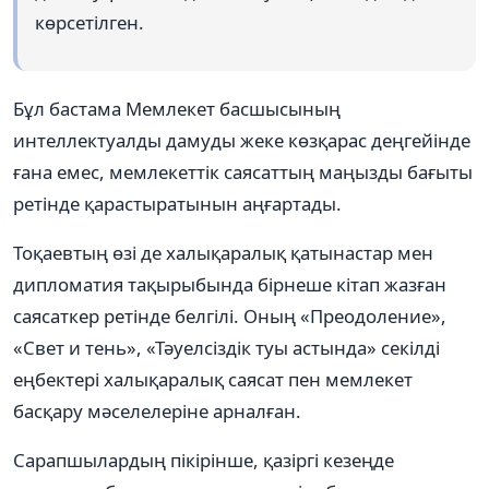
көрсетілген.
Бұл бастама Мемлекет басшысының
интеллектуалды дамуды жеке көзқарас деңгейінде
ғана емес, мемлекеттік саясаттың маңызды бағыты
ретінде қарастыратынын аңғартады.
Тоқаевтың өзі де халықаралық қатынастар мен
дипломатия тақырыбында бірнеше кітап жазған
саясаткер ретінде белгілі. Оның «Преодоление»,
«Свет и тень», «Тәуелсіздік туы астында» секілді
еңбектері халықаралық саясат пен мемлекет
басқару мәселелеріне арналған.
Сарапшылардың пікірінше, қазіргі кезеңде