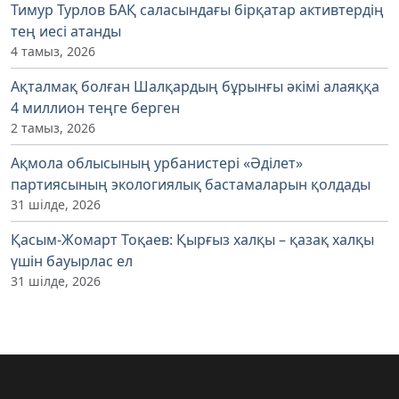
Тимур Турлов БАҚ саласындағы бірқатар активтердің
тең иесі атанды
4 тамыз, 2026
Ақталмақ болған Шалқардың бұрынғы әкімі алаяққа
4 миллион теңге берген
2 тамыз, 2026
Ақмола облысының урбанистері «Әділет»
партиясының экологиялық бастамаларын қолдады
31 шілде, 2026
Қасым-Жомарт Тоқаев: Қырғыз халқы – қазақ халқы
үшін бауырлас ел
31 шілде, 2026