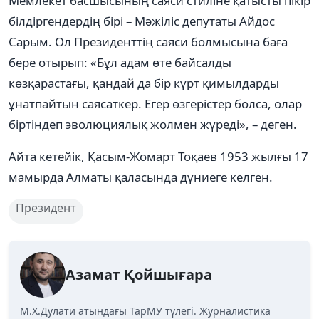
Мемлекет басшысының саяси стиліне қатысты пікір
білдіргендердің бірі – Мәжіліс депутаты Айдос
Сарым. Ол Президенттің саяси болмысына баға
бере отырып: «Бұл адам өте байсалды
көзқарастағы, қандай да бір күрт қимылдарды
ұнатпайтын саясаткер. Егер өзгерістер болса, олар
біртіндеп эволюциялық жолмен жүреді», – деген.
Айта кетейік, Қасым-Жомарт Тоқаев 1953 жылғы 17
мамырда Алматы қаласында дүниеге келген.
Президент
Азамат Қойшығара
М.Х.Дулати атындағы ТарМУ түлегі. Журналистика