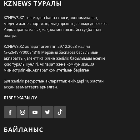
KZNEWS ТУРАЛЫ
KZNEWS.KZ - еліміздегі басты саяси, экономикалық,
мәдени және спорт жаңалықтарының сенімді дереккөзі.
Үздік сараптамалық мақала мен шынайы сұқбаттың
алаңы.
KZNEWS.KZ ақпарат агенттігі 29.12.2023 жылғы
№KZ64VPY00084819 Мерзімді баспасөз басылымын,
ақпараттық агенттікті және желілік басылымды есепке
қою туралы куәлігі, Ақпарат және коммуникация
министрлігінің Ақпарат комитетімен берілген.
Бұл желілік ресурстың ақпараттық өнімдері 18 жастан
асқан азаматтарға арналған.
БІЗГЕ ЖАЗЫЛУ
БАЙЛАНЫС