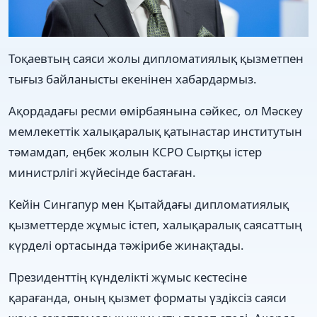
Тоқаевтың саяси жолы дипломатиялық қызметпен
тығыз байланысты екенінен хабардармыз.
Ақордадағы ресми өмірбаянына сәйкес, ол Мәскеу
мемлекеттік халықаралық қатынастар институтын
тәмамдап, еңбек жолын КСРО Сыртқы істер
министрлігі жүйесінде бастаған.
Кейін Сингапур мен Қытайдағы дипломатиялық
қызметтерде жұмыс істеп, халықаралық саясаттың
күрделі ортасында тәжірибе жинақтады.
Президенттің күнделікті жұмыс кестесіне
қарағанда, оның қызмет форматы үздіксіз саяси