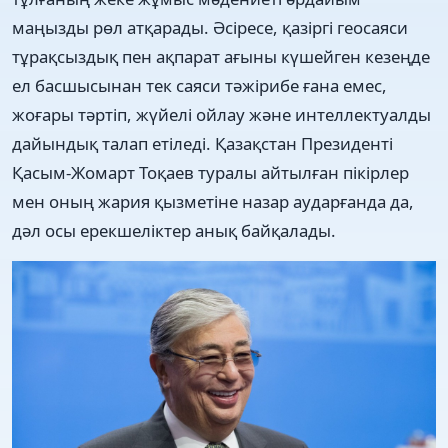
маңызды рөл атқарады. Әсіресе, қазіргі геосаяси
тұрақсыздық пен ақпарат ағыны күшейген кезеңде
ел басшысынан тек саяси тәжірибе ғана емес,
жоғары тәртіп, жүйелі ойлау және интеллектуалды
дайындық талап етіледі. Қазақстан Президенті
Қасым-Жомарт Тоқаев туралы айтылған пікірлер
мен оның жария қызметіне назар аударғанда да,
дәл осы ерекшеліктер анық байқалады.