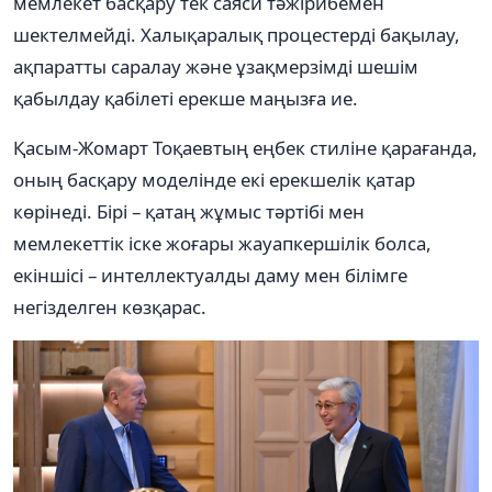
мемлекет басқару тек саяси тәжірибемен
шектелмейді. Халықаралық процестерді бақылау,
ақпаратты саралау және ұзақмерзімді шешім
қабылдау қабілеті ерекше маңызға ие.
Қасым-Жомарт Тоқаевтың еңбек стиліне қарағанда,
оның басқару моделінде екі ерекшелік қатар
көрінеді. Бірі – қатаң жұмыс тәртібі мен
мемлекеттік іске жоғары жауапкершілік болса,
екіншісі – интеллектуалды даму мен білімге
негізделген көзқарас.