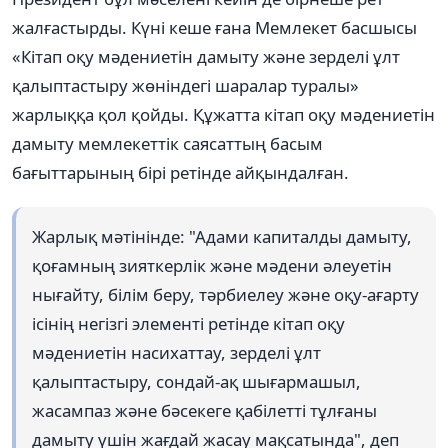
жалғастырды. Күні кеше ғана Мемлекет басшысы
«Кітап оқу мәдениетін дамыту және зерделі ұлт
қалыптастыру жөніндегі шаралар туралы»
жарлыққа қол қойды. Құжатта кітап оқу мәдениетін
дамыту мемлекеттік саясаттың басым
бағыттарының бірі ретінде айқындалған.
Жарлық мәтінінде: "Адами капиталды дамыту,
қоғамның зияткерлік және мәдени әлеуетін
нығайту, білім беру, тәрбиелеу және оқу-ағарту
ісінің негізгі элементі ретінде кітап оқу
мәдениетін насихаттау, зерделі ұлт
қалыптастыру, сондай-ақ шығармашыл,
жасампаз және бәсекеге қабілетті тұлғаны
дамыту үшін жағдай жасау мақсатында", деп