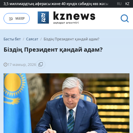
3,5 миллиардтың аферасы және 40 күндік сәбидің көз жасы: Медицинад
3,5 миллиардтың аферасы және 40 күндік сәбидің көз жасы: Медицинад
RU
KZ
МӘЗІР
Басты бет
/
Саясат
/
Біздің Президент қандай адам?
Біздің Президент қандай адам?
17 мамыр, 2026