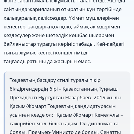
және сараптамалық жұмысты талап етеді. Ақорда
сайтында жарияланып отыратын күн тәртібінде
халықаралық келіссөздер, Үкімет мүшелерімен
кеңестер, заңдарға қол қою, аймақ әкімдерімен
кездесулер және шетелдік көшбасшылармен
байланыстар тұрақты көрініс табады. Кей-кейдегі
тығыз жұмыс кестесі көпшілігімізді
таңғалдыратыны да жасырын емес.
Тоқаевтың басқару стилі туралы пікір
білдіргендердің бірі – Қазақстанның Тұңғыш
Президенті Нұрсұлтан Назарбаев. 2019 жылы
Қасым-Жомарт Тоқаевтың кандидатурасын
ұсынған кезде ол: "Қасым-Жомарт Кемелұлы –
тәжірибесі мол, білікті адам. Ол дипломат та
болды, Премьер-Министр де болды, Сенатты