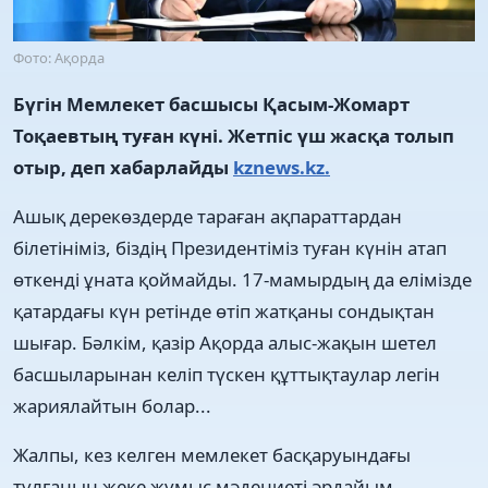
Фото: Ақорда
Бүгін Мемлекет басшысы Қасым-Жомарт
Тоқаевтың туған күні. Жетпіс үш жасқа толып
отыр, деп хабарлайды
kznews.kz.
Ашық дерекөздерде тараған ақпараттардан
білетініміз, біздің Президентіміз туған күнін атап
өткенді ұната қоймайды. 17-мамырдың да елімізде
қатардағы күн ретінде өтіп жатқаны сондықтан
шығар. Бәлкім, қазір Ақорда алыс-жақын шетел
басшыларынан келіп түскен құттықтаулар легін
жариялайтын болар...
Жалпы, кез келген мемлекет басқаруындағы
тұлғаның жеке жұмыс мәдениеті әрдайым