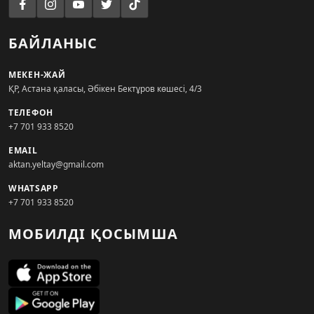
БАЙЛАНЫС
МЕКЕН-ЖАЙ
ҚР, Астана қаласы, Әбікен Бектұров көшесі, 4/3
ТЕЛЕФОН
+7 701 933 8520
EMAIL
aktan.yeltay@gmail.com
WHATSAPP
+7 701 933 8520
МОБИЛДІ ҚОСЫМША