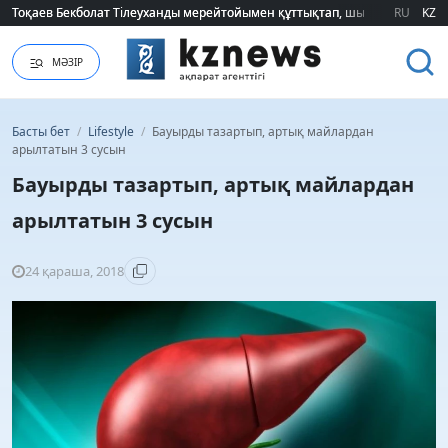
Тоқаев Бекболат Тілеуханды мерейтойымен құттықтап, шығармашылық т
Тоқаев Бекболат Тілеуханды мерейтойымен құттықтап, шығармашылық т
RU
KZ
МӘЗІР
Басты бет
/
Lifestyle
/
Бауырды тазартып, артық майлардан
арылтатын 3 сусын
Бауырды тазартып, артық майлардан
арылтатын 3 сусын
24 қараша, 2018