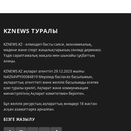
KZNEWS ТУРАЛЫ
KZNEWS.KZ - еліміздегі басты саяси, экономикалық,
мәдени және спорт жаңалықтарының сенімді дереккөзі.
Үздік сараптамалық мақала мен шынайы сұқбаттың
алаңы.
KZNEWS.KZ ақпарат агенттігі 29.12.2023 жылғы
№KZ64VPY00084819 Мерзімді баспасөз басылымын,
ақпараттық агенттікті және желілік басылымды есепке
қою туралы куәлігі, Ақпарат және коммуникация
министрлігінің Ақпарат комитетімен берілген.
Бұл желілік ресурстың ақпараттық өнімдері 18 жастан
асқан азаматтарға арналған.
БІЗГЕ ЖАЗЫЛУ