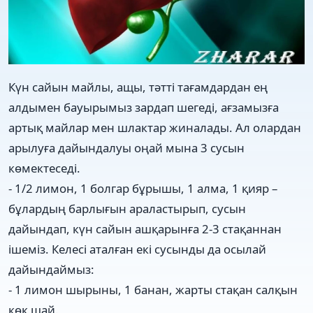
Күн сайын майлы, ащы, тәтті тағамдардан ең
алдымен бауырымыз зардап шегеді, ағзамызға
артық майлар мен шлактар жиналады. Ал олардан
арылуға дайындалуы оңай мына 3 сусын
көмектеседі.
- 1/2 лимон, 1 болгар бұрышы, 1 алма, 1 қияр –
бұлардың барлығын араластырып, сусын
дайындап, күн сайын ашқарынға 2-3 стақаннан
ішеміз. Келесі аталған екі сусынды да осылай
дайындаймыз:
- 1 лимон шырыны, 1 банан, жарты стақан салқын
көк шай.