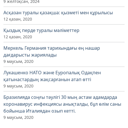
9 желтоқсан, 2024
Асқазан туралы қазақша: қызметі мен құрылысы
12 қазан, 2020
Қыздық перде туралы мәліметтер
12 қазан, 2020
Меркель Германия тарихындағы ең нашар
дағдарысты жариялады
9 маусым, 2020
Лукашенко НАТО және Еуропалық Одақпен
қатынастардың жақсарғанын атап өтті
9 маусым, 2020
Бразилияда соңғы тәулігі 30 мың астам адамдарда
коронавирус инфекциясы анықталды, бұл өлім саны
бойынша Италиядан озып кетті.
9 маусым, 2020