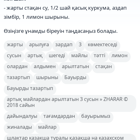
- жарты стақан су, 1/2 шай қасық куркума, аздап
зімбір, 1 лимон шырыны.
Өзіңізге ұнамды біреуін таңдасаңыз болады.
жарты
арылуға
зардап
3
көмектеседі
сусын
артық
шегеді
майлы
тәтті
лимон
олардан
алдымен
арылтатын
стақан
тазартып
шырыны
Бауырды
Бауырды тазартып
артық майлардан арылтатын 3 сусын » ZHARAR ©
2018 сайын
дайындалуы
тағамдардан
бауырымыз
жиналады
майлар
шлактар казакша туралы қазақша на казахском