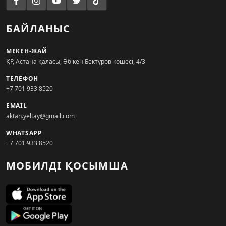
БАЙЛАНЫС
МЕКЕН-ЖАЙ
ҚР, Астана қаласы, Әбікен Бектұров көшесі, 4/3
ТЕЛЕФОН
+7 701 933 8520
EMAIL
aktan.yeltay@gmail.com
WHATSAPP
+7 701 933 8520
МОБИЛДІ ҚОСЫМША