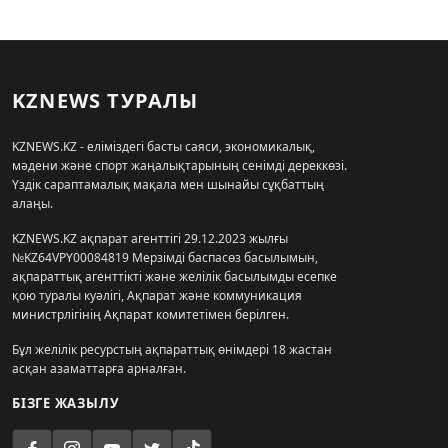
KZNEWS ТУРАЛЫ
KZNEWS.KZ - еліміздегі басты саяси, экономикалық,
мәдени және спорт жаңалықтарының сенімді дереккөзі.
Үздік сараптамалық мақала мен шынайы сұқбаттың
алаңы.
KZNEWS.KZ ақпарат агенттігі 29.12.2023 жылғы
№KZ64VPY00084819 Мерзімді баспасөз басылымын,
ақпараттық агенттікті және желілік басылымды есепке
қою туралы куәлігі, Ақпарат және коммуникация
министрлігінің Ақпарат комитетімен берілген.
Бұл желілік ресурстың ақпараттық өнімдері 18 жастан
асқан азаматтарға арналған.
БІЗГЕ ЖАЗЫЛУ