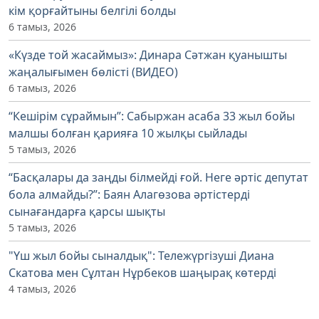
кім қорғайтыны белгілі болды
6 тамыз, 2026
«Күзде той жасаймыз»: Динара Сәтжан қуанышты
жаңалығымен бөлісті (ВИДЕО)
6 тамыз, 2026
“Кешірім сұраймын”: Сабыржан асаба 33 жыл бойы
малшы болған қарияға 10 жылқы сыйлады
5 тамыз, 2026
“Басқалары да заңды білмейді ғой. Неге әртіс депутат
бола алмайды?”: Баян Алагөзова әртістерді
сынағандарға қарсы шықты
5 тамыз, 2026
"Үш жыл бойы сыналдық": Тележүргізуші Диана
Скатова мен Сұлтан Нұрбеков шаңырақ көтерді
4 тамыз, 2026