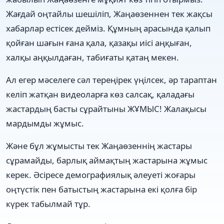
Жағдай оңтайлы шешіліп, Жаңаөзеннен тек жақсы
хабарлар естісек дейміз. Құмның арасында қалып
қойған шағын ғана қала, қазақы иісі аңқыған,
халқы аңқылдаған, табиғаты қатаң мекен.
Ал егер мәселеге сәл тереңірек үңілсек, әр тараптан
келіп жатқан видеоларға көз салсақ, қаладағы
жастардың басты сұрайтыны ЖҰМЫС! Жалақысы
мардымды жұмыс.
Және бұл жұмысты тек Жаңаөзеннің жастары
сұрамайды, барлық аймақтың жастарына жұмыс
керек. Әсіресе демографиялық әлеуеті жоғары
оңтүстік пен батыстың жастарына екі қолға бір
күрек табылмай тұр.