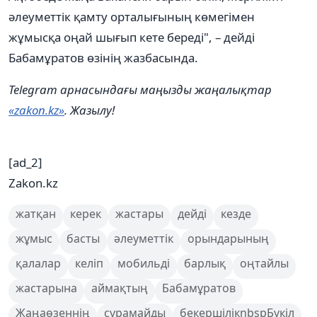
әлеуметтік қамту орталығының көмегімен
жұмысқа оңай шығып кете береді", – дейді
Бабамұратов өзінің жазбасында.
Telegram арнасындағы маңызды жаңалықтар
«zakon.kz»
. Жазылу!
[ad_2]
Zakon.kz
жатқан
керек
жастары
дейді
кезде
жұмыс
басты
әлеуметтік
орындарының
қалалар
келіп
мобильді
барлық
оңтайлы
жастарына
аймақтың
Бабамұратов
Жаңаөзеннің
сұрамайды
бекершілікnbspБүкіл