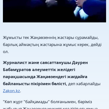
Жұмысты тек Жаңаөзеннің жастары сұрамайды,
барлық аймақтың жастарына жұмыс керек, дейді
ол.
Журналист және саясаттанушы Дәурен
Бабамұратов әлеуметтік желідегі
парақшасында Жаңаөзендегі жағдайға
байланысты пікірімен бөлісті,
деп хабарлайды
Zakon.kz
.
"Көп жұрт "байқамады" болғанымен, бәріміз
жабылып Жаңаөзенге мұқият көз тігіп отырмыз.