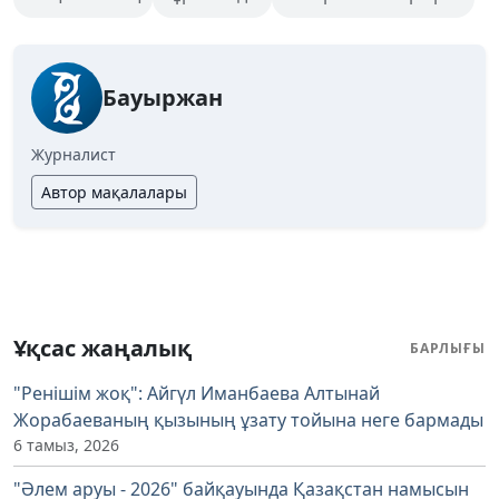
Бауыржан
Журналист
Автор мақалалары
Ұқсас жаңалық
БАРЛЫҒЫ
"Ренішім жоқ": Айгүл Иманбаева Алтынай
Жорабаеваның қызының ұзату тойына неге бармады
6 тамыз, 2026
"Әлем аруы - 2026" байқауында Қазақстан намысын