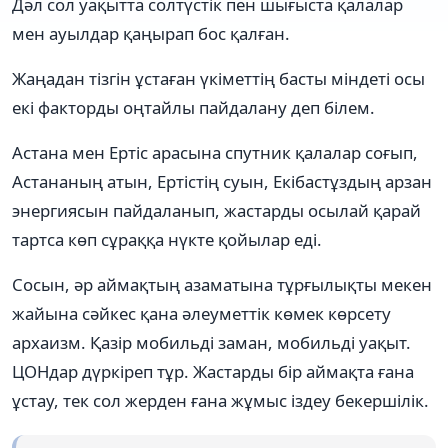
Дәл сол уақытта солтүстік пен шығыста қалалар
мен ауылдар қаңырап бос қалған.
Жаңадан тізгін ұстаған үкіметтің басты міндеті осы
екі факторды оңтайлы пайдалану деп білем.
Астана мен Ертіс арасына спутник қалалар соғып,
Астананың атын, Ертістің суын, Екібастұздың арзан
энергиясын пайдаланып, жастарды осылай қарай
тартса көп сұраққа нүкте қойылар еді.
Сосын, әр аймақтың азаматына тұрғылықты мекен
жайына сәйкес қана әлеуметтік көмек көрсету
архаизм. Қазір мобильді заман, мобильді уақыт.
ЦОНдар дүркіреп тұр. Жастарды бір аймақта ғана
ұстау, тек сол жерден ғана жұмыс іздеу бекершілік.