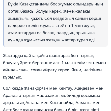
Бүкіл Қазақстандағы бос жұмыс орындарының
ортақ базасы болуы керек. Және жалақы
ашықтығы қажет. Сол кезде жыл сайын көрші
елдерден келіп жұмыс істейтін 1 млн жуық
азаматтардан ел босап, олардың орынына
ауылда жұмыссыз жатқан жастар тұрар еді.
Жастарды қайта-қайта шаштараз бен тырнақ
бояуға үйрете бергенше әлгі 1 млн келімсек немен
айналысады, соған үйрету керек. Яғни, негізінен
құрылыс.
Сол кезде Жаңақорған мен Кентау, Жаңаөзен мен
Аралда отырған жас азамат, мобильді қосымша
арқылы-ақ Астана мен Қостанайда, Алматы мен
Ақтөбеде жаңа вакансия барын біліп, жергілікті