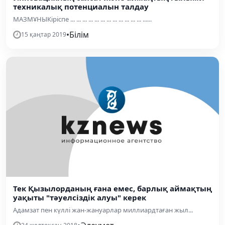
техникалық потенциалын талдау
МАЗМҰНЫКiрiспе ... ... ... ... ... ... ... ... ... ... ... ... ......
•
Білім
15 қаңтар 2019
Тек Қызылорданың ғана емес, барлық аймақтың
уақыты "тәуелсіздік алуы" керек
Адамзат пен күллі жан-жануарлар миллиардтаған жыл...