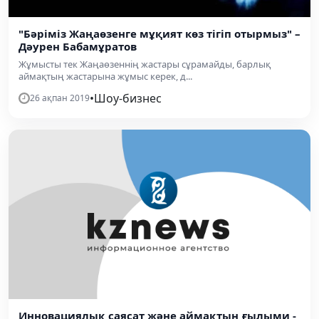
"Бәріміз Жаңаөзенге мұқият көз тігіп отырмыз" –
Дәурен Бабамұратов
Жұмысты тек Жаңаөзеннің жастары сұрамайды, барлық
аймақтың жастарына жұмыс керек, д...
•
Шоу-бизнес
26 ақпан 2019
Инновациялық саясат және аймақтың ғылыми -