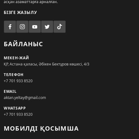
асқан азаматтарға арналған.
БІЗГЕ ЖАЗЫЛУ
БАЙЛАНЫС
МЕКЕН-ЖАЙ
ҚР, Астана қаласы, Әбікен Бектұров көшесі, 4/3
ТЕЛЕФОН
+7 701 933 8520
EMAIL
aktan.yeltay@gmail.com
WHATSAPP
+7 701 933 8520
МОБИЛДІ ҚОСЫМША