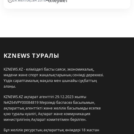
•
Әлеумет
24 желтоқсан 2018
KZNEWS ТУРАЛЫ
KZNEWS.KZ - еліміздегі басты саяси, экономикалық,
мәдени және спорт жаңалықтарының сенімді дереккөзі.
Үздік сараптамалық мақала мен шынайы сұқбаттың
алаңы.
KZNEWS.KZ ақпарат агенттігі 29.12.2023 жылғы
№KZ64VPY00084819 Мерзімді баспасөз басылымын,
ақпараттық агенттікті және желілік басылымды есепке
қою туралы куәлігі, Ақпарат және коммуникация
министрлігінің Ақпарат комитетімен берілген.
Бұл желілік ресурстың ақпараттық өнімдері 18 жастан