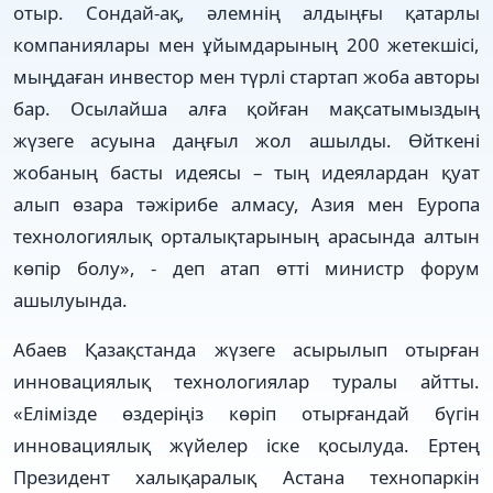
отыр. Сондай-ақ, әлемнің алдыңғы қатарлы
компаниялары мен ұйымдарының 200 жетекшісі,
мыңдаған инвестор мен түрлі стартап жоба авторы
бар. Осылайша алға қойған мақсатымыздың
жүзеге асуына даңғыл жол ашылды. Өйткені
жобаның басты идеясы – тың идеялардан қуат
алып өзара тәжірибе алмасу, Азия мен Еуропа
технологиялық орталықтарының арасында алтын
көпір болу», - деп атап өтті министр форум
ашылуында.
Абаев Қазақстанда жүзеге асырылып отырған
инновациялық технологиялар туралы айтты.
«Елімізде өздеріңіз көріп отырғандай бүгін
инновациялық жүйелер іске қосылуда. Ертең
Президент халықаралық Астана технопаркін