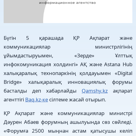
Бүгін 5 қарашада ҚР Ақпарат және
коммуникациялар министрлігінің
ұйымдастыруымен, «Зерде» Ұлттық
инфокомуникация холдингі» АҚ және Astana Hub
халықаралық технопаркінің қолдауымен «Digital
Bridge» халықаралық инновациялық форумы
басталды деп хабарлайды
Qamshy.kz
ақпарат
агенттігі
Baq.kz-ке
сілтеме жасай отырып.
ҚР Ақпарат және коммуникациялар министрі
Дәурен Абаев форумның ашылуында сөз сөйледі.
«Форумға 2500 мыңнан астам қатысушы келіп