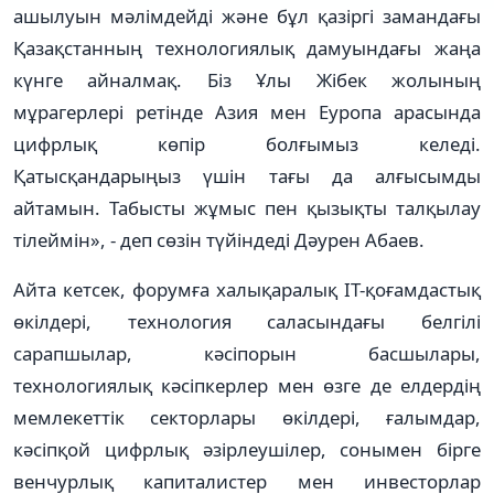
ашылуын мәлімдейді және бұл қазіргі замандағы
Қазақстанның технологиялық дамуындағы жаңа
күнге айналмақ. Біз Ұлы Жібек жолының
мұрагерлері ретінде Азия мен Еуропа арасында
цифрлық көпір болғымыз келеді.
Қатысқандарыңыз үшін тағы да алғысымды
айтамын. Табысты жұмыс пен қызықты талқылау
тілеймін», - деп сөзін түйіндеді Дәурен Абаев.
Айта кетсек, форумға халықаралық ІТ-қоғамдастық
өкілдері, технология саласындағы белгілі
сарапшылар, кәсіпорын басшылары,
технологиялық кәсіпкерлер мен өзге де елдердің
мемлекеттік секторлары өкілдері, ғалымдар,
кәсіпқой цифрлық әзірлеушілер, сонымен бірге
венчурлық капиталистер мен инвесторлар