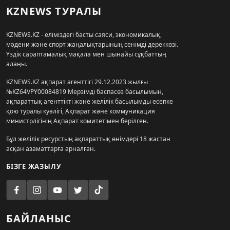
KZNEWS ТУРАЛЫ
KZNEWS.KZ - еліміздегі басты саяси, экономикалық,
мәдени және спорт жаңалықтарының сенімді дереккөзі.
Үздік сараптамалық мақала мен шынайы сұқбаттың
алаңы.
KZNEWS.KZ ақпарат агенттігі 29.12.2023 жылғы
№KZ64VPY00084819 Мерзімді баспасөз басылымын,
ақпараттық агенттікті және желілік басылымды есепке
қою туралы куәлігі, Ақпарат және коммуникация
министрлігінің Ақпарат комитетімен берілген.
Бұл желілік ресурстың ақпараттық өнімдері 18 жастан
асқан азаматтарға арналған.
БІЗГЕ ЖАЗЫЛУ
БАЙЛАНЫС