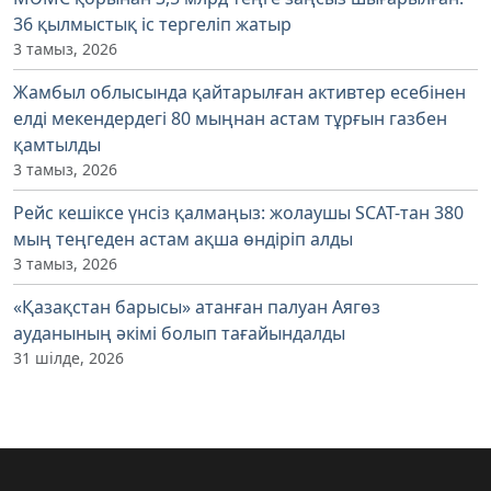
36 қылмыстық іс тергеліп жатыр
3 тамыз, 2026
Жамбыл облысында қайтарылған активтер есебінен
елді мекендердегі 80 мыңнан астам тұрғын газбен
қамтылды
3 тамыз, 2026
Рейс кешіксе үнсіз қалмаңыз: жолаушы SCAT-тан 380
мың теңгеден астам ақша өндіріп алды
3 тамыз, 2026
«Қазақстан барысы» атанған палуан Аягөз
ауданының әкімі болып тағайындалды
31 шілде, 2026