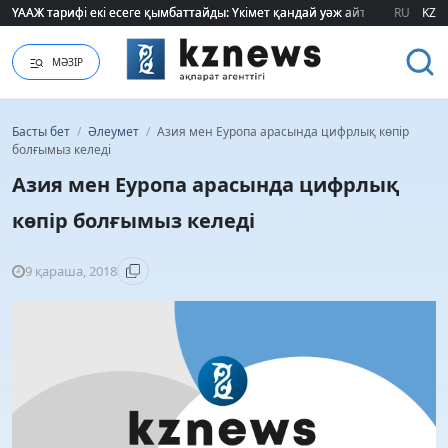
ҮААЖ тарифі екі есеге қымбаттайды: Үкімет қандай уәж айтады?
ҮААЖ тарифі екі есеге қымбаттайды: Үкімет қандай уәж айтады?
RU
KZ
МӘЗІР
Басты бет
/
Әлеумет
/
Азия мен Еуропа арасында цифрлық көпір
болғымыз келеді
Азия мен Еуропа арасында цифрлық
көпір болғымыз келеді
9 қараша, 2018