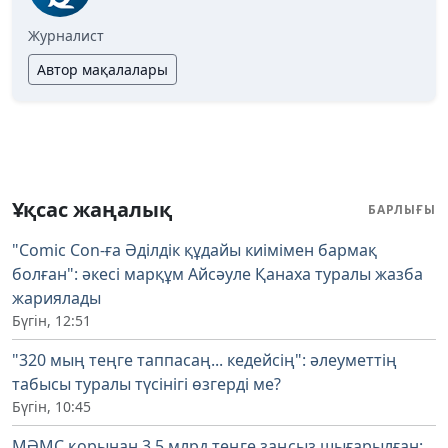
Журналист
Автор мақалалары
Ұқсас жаңалық
БАРЛЫҒЫ
"Comic Con-ға Әділдік құдайы киімімен бармақ
болған": әкесі марқұм Айсәуле Қанаха туралы жазба
жариялады
Бүгін, 12:51
"320 мың теңге таппасаң... кедейсің": әлеуметтің
табысы туралы түсінігі өзгерді ме?
Бүгін, 10:45
МӘМС қорынан 3,5 млрд теңге заңсыз шығарылған: