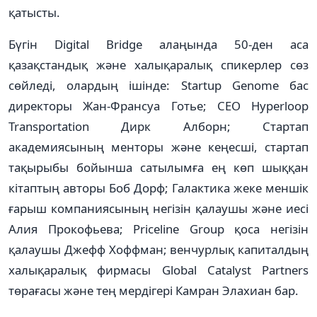
қатысты.
Бүгін Digital Bridge алаңында 50-ден аса
қазақстандық және халықаралық спикерлер сөз
сөйледі, олардың ішінде: Startup Genome бас
директоры Жан-Франсуа Готье; CEO Hyperloop
Transportation Дирк Алборн; Стартап
академиясының менторы және кеңесші, стартап
тақырыбы бойынша сатылымға ең көп шыққан
кітаптың авторы Боб Дорф; Галактика жеке меншік
ғарыш компаниясының негізін қалаушы және иесі
Алия Прокофьева; Priceline Group қоса негізін
қалаушы Джефф Хоффман; венчурлық капиталдың
халықаралық фирмасы Global Catalyst Partners
төрағасы және тең мердігері Камран Элахиан бар.