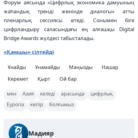
Форум аясында «Цифрлық экономика дамуының
жаһандық тренді жөнінде диалогы» атты
пленарлық сессиясы өтеді. Сонымен біге
цифрландыру саласындағы ең алғашқы Digital
Bridge Awards жүлдесі табысталады.
«Қамшы» сілтейді
Ұнайды
Ұнамайды
Маңызды
Нашар
Керемет
Қырт
Ой бар
мен
Азия
келеді
арасында
цифрлық
Еуропа
көпір
болғымыз
Мадияр