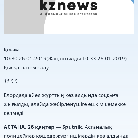
Қоғам
10:30 26.01.2019
(Жаңартылды 10:33 26.01.2019)
Қысқа сілтеме алу
11
0
0
Елордада әйел жұрттың көз алдында соққыға
жығылды, алайда жәбірленушіге ешкім көмекке
келмеді
АСТАНА, 26 қаңтар — Sputnik.
Астаналық
полицейлер көшеде жүргіншілердің көз алдында