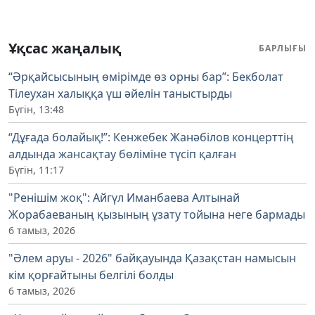
Ұқсас жаңалық
БАРЛЫҒЫ
“Әрқайсысының өмірімде өз орны бар”: Бекболат
Тілеухан халыққа үш әйелін таныстырды
Бүгін, 13:48
“Дұғада болайық!”: Кенжебек Жанәбілов концерттің
алдында жансақтау бөліміне түсіп қалған
Бүгін, 11:17
"Ренішім жоқ": Айгүл Иманбаева Алтынай
Жорабаеваның қызының ұзату тойына неге бармады
6 тамыз, 2026
"Әлем аруы - 2026" байқауында Қазақстан намысын
кім қорғайтыны белгілі болды
6 тамыз, 2026