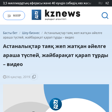
3,5 миллиардтың аферасы және 40 күндік сәбидің көз жасы: Медицинад
3,5 миллиардтың аферасы және 40 күндік сәбидің көз жасы: Медицинад
RU
KZ
МӘЗІР
Басты бет
/
Шоу-бизнес
/
Астаналықтар таяқ жеп жатқан әйелге
араша түспей, жайбарақат қарап тұрды – видео
Астаналықтар таяқ жеп жатқан әйелге
араша түспей, жайбарақат қарап тұрды
– видео
26 қаңтар, 2019