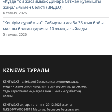
«Күзде той жасаймыз»: Динара Сәтжан қуанышты
жаңалығымен бөлісті (ВИДЕО)
6 тамыз, 2026
“Кешірім сұраймын”: Сабыржан асаба 33 жыл бойы
малшы болған қарияға 10 жылқы сыйлады
5 тамыз, 2026
KZNEWS ТУРАЛЫ
KZNEWS.KZ - еліміздегі басты саяси, экономикалық,
мәдени және спорт жаңалықтарының сенімді дереккөзі.
Үздік сараптамалық мақала мен шынайы сұқбаттың
алаңы.
KZNEWS.KZ ақпарат агенттігі 29.12.2023 жылғы
№KZ64VPY00084819 Мерзімді баспасөз басылымын,