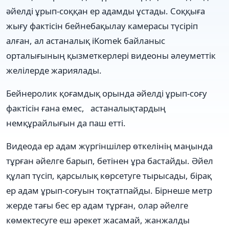
әйелді ұрып-соққан ер адамды ұстады. Соққыға
жығу фактісін бейнебақылау камерасы түсіріп
алған, ал астаналық iKomek байланыс
орталығының қызметкерлері видеоны әлеуметтік
желілерде жариялады.
Бейнеролик қоғамдық орында әйелді ұрып-соғу
фактісін ғана емес, астаналықтардың
немқұрайлығын да паш етті.
Видеода ер адам жүргіншілер өткелінің маңында
тұрған әйелге барып, бетінен ұра бастайды. Әйел
құлап түсіп, қарсылық көрсетуге тырысады, бірақ
ер адам ұрып-соғуын тоқтатпайды. Бірнеше метр
жерде тағы бес ер адам тұрған, олар әйелге
көмектесуге еш әрекет жасамай, жанжалды