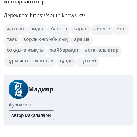
жоспарлап отыр.
Дереккөз: https://sputniknews.kz/
жатқан
видео
Астана
қарап
әйелге
жеп
таяқ
зорлық-зомбылық
араша
соққыға жықты
жайбарақат
астаналықтар
тұрмыстық жанжал
тұрды
түспей
Мадияр
Журналист
Автор мақалалары