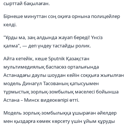
сырттай бақылаған.
Бірнеше минуттан соң оқиға орнына полицейлер
келді.
"Ұрды ма, заң алдында жауап береді! Үнсіз
қалма", — деп үндеу тастайды ролик.
Айта кетейік, кеше Sputnik Қазақстан
мультимедиялық баспасөз орталығында
Астанадағы даулы шоудан кейін соққыға жығылған
модель Динагүл Тасованың қатысуымен
тұрмыстық зорлық-зомбылық мәселесі бойынша
Астана – Минск видеокөпірі өтті.
Модель зорлық-зомбылыққа ұшыраған әйелдер
мен қыздарға көмек көрсету үшін ұйым құруды