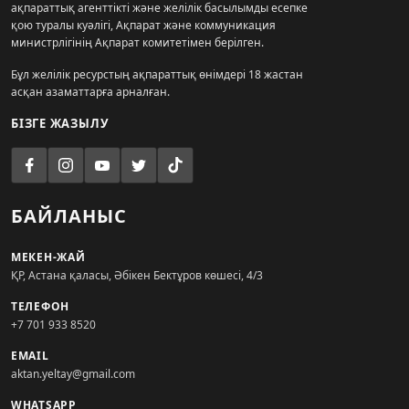
ақпараттық агенттікті және желілік басылымды есепке
қою туралы куәлігі, Ақпарат және коммуникация
министрлігінің Ақпарат комитетімен берілген.
Бұл желілік ресурстың ақпараттық өнімдері 18 жастан
асқан азаматтарға арналған.
БІЗГЕ ЖАЗЫЛУ
БАЙЛАНЫС
МЕКЕН-ЖАЙ
ҚР, Астана қаласы, Әбікен Бектұров көшесі, 4/3
ТЕЛЕФОН
+7 701 933 8520
EMAIL
aktan.yeltay@gmail.com
WHATSAPP