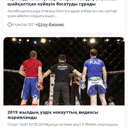
шайқалтқан күйеуін босатуды сұрады
Ақтөбе қаласында отағасы белгісіз адам жіберген смс-хаттар
үшін әйелін соққыға жықт...
•
Шоу-бизнес
4 қаңтар 2021
2019 жылдың үздік нокауттың видеосы
жарияланды
Спорт 16:47 07.05.2019Қысқа сілтеме алу2 0 0ММА спортшысы