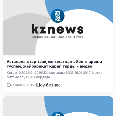
Астаналықтар таяқ жеп жатқан әйелге араша
түспей, жайбарақат қарап тұрды – видео
Қоғам10:30 26.01.2019(Жаңартылды 10:33 26.01.2019) Қысқа
сілтеме алу11 0 0Елордада...
•
Шоу-бизнес
26 қаңтар 2019