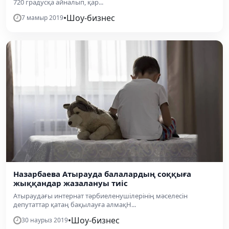
720 градусқа айналып, қар...
•
Шоу-бизнес
7 мамыр 2019
Назарбаева Атырауда балалардың соққыға
жыққандар жазалануы тиіс
Атыраудағы интернат тәрбиеленушілерінің мәселесін
депутаттар қатаң бақылауға алмақН...
•
Шоу-бизнес
30 наурыз 2019