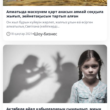
Алматыда маскүнем қарт анасын аямай соққыға
жығып, зейнетақысын тартып алған
Он жыл бұрын күйеуін жерлеп, жалғыз ұлын өзі өсірген
алматылық Светлана (кейіпкерді...
•
Шоу-бизнес
18 қаңтар 2021
Ақтөбеде әйел қабырғаларын сындырып, миын