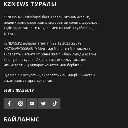
KZNEWS ТУРАЛЫ
KZNEWS.KZ - еліміздегі басты саяси, экономикалық,
мәдени және спорт жаңалықтарының сенімді дереккөзі.
Үздік сараптамалық мақала мен шынайы сұқбаттың
алаңы.
KZNEWS.KZ ақпарат агенттігі 29.12.2023 жылғы
№KZ64VPY00084819 Мерзімді баспасөз басылымын,
ақпараттық агенттікті және желілік басылымды есепке
қою туралы куәлігі, Ақпарат және коммуникация
министрлігінің Ақпарат комитетімен берілген.
Бұл желілік ресурстың ақпараттық өнімдері 18 жастан
асқан азаматтарға арналған.
БІЗГЕ ЖАЗЫЛУ
БАЙЛАНЫС