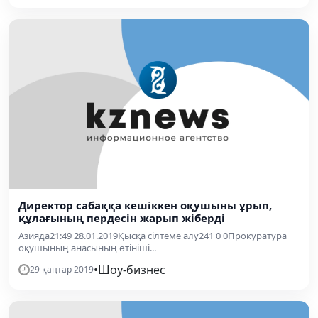
Директор сабаққа кешіккен оқушыны ұрып,
құлағының пердесін жарып жіберді
Азияда21:49 28.01.2019Қысқа сілтеме алу241 0 0Прокуратура
оқушының анасының өтініші...
•
Шоу-бизнес
29 қаңтар 2019