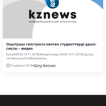
Оқытушы галстуксіз келген студенттерді ұрып-
соқты – видео
Қоғам09:50 14.11.2018(Жаңартылды 09:56 14.11.2018) Қысқа
сілтеме алу4 0 0Математик...
•
Шоу-бизнес
14 қараша 2018