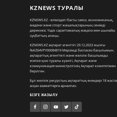
KZNEWS ТУРАЛЫ
KZNEWS.KZ - еліміздегі басты саяси, экономикалық,
мәдени және спорт жаңалықтарының сенімді
дереккөзі. Үздік сараптамалық мақала мен шынайы
сұқбаттың алаңы.
KZNEWS.KZ ақпарат агенттігі 29.12.2023 жылғы
№KZ64VPY00084819 Мерзімді баспасөз басылымын,
ақпараттық агенттікті және желілік басылымды
есепке қою туралы куәлігі, Ақпарат және
коммуникация министрлігінің Ақпарат комитетімен
берілген.
Бұл желілік ресурстың ақпараттық өнімдері 18 жаста
асқан азаматтарға арналған.
БІЗГЕ ЖАЗЫЛУ