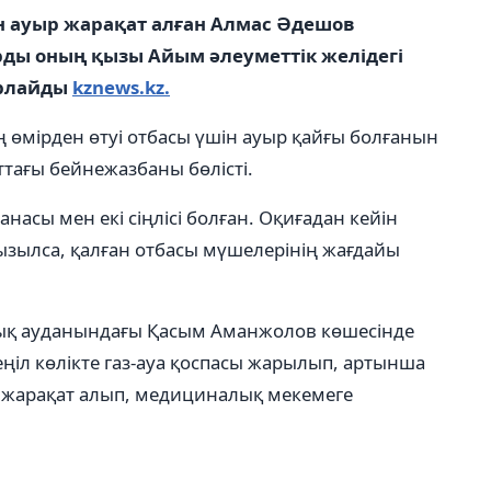
н ауыр жарақат алған Алмас Әдешов
рды оның қызы Айым әлеуметтік желідегі
арлайды
kznews.kz.
 өмірден өтуі отбасы үшін ауыр қайғы болғанын
ттағы бейнежазбаны бөлісті.
насы мен екі сіңлісі болған. Оқиғадан кейін
ызылса, қалған отбасы мүшелерінің жағдайы
шық ауданындағы Қасым Аманжолов көшесінде
ңіл көлікте газ-ауа қоспасы жарылып, артынша
і жарақат алып, медициналық мекемеге