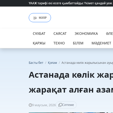
ҮААЖ тарифі екі есеге қымбаттайды: Үкімет қандай уәж
ҮААЖ тарифі екі есеге қымбаттайды: Үкімет қандай уәж
МӘЗІР
СҰХБАТ
САЯСАТ
ЭКОНОМИКА
ӘЛ
ҚАРЖЫ
ТЕХНО
БІЛІМ
МӘДЕНИЕТ
Басты бет
/
Қоғам
/
Астанада көлік жарылысынан ауы
Астанада көлік ж
жарақат алған аз
9 маусым, 2026
Сілтеме