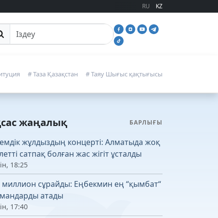
RU
KZ
йттан іздеу
итуция
# Таза Қазақстан
# Таяу Шығыс қақтығысы
қсас жаңалық
БАРЛЫҒЫ
емдік жұлдыздың концерті: Алматыда жоқ
летті сатпақ болған жас жігіт ұсталды
ін, 18:25
4 миллион сұрайды: Еңбекмин ең “қымбат“
мандарды атады
ін, 17:40