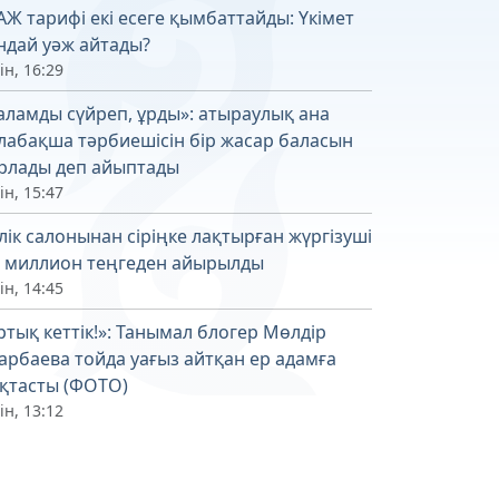
АЖ тарифі екі есеге қымбаттайды: Үкімет
ндай уәж айтады?
ін, 16:29
аламды сүйреп, ұрды»: атыраулық ана
лабақша тәрбиешісін бір жасар баласын
рлады деп айыптады
ін, 15:47
лік салонынан сіріңке лақтырған жүргізуші
6 миллион теңгеден айырылды
ін, 14:45
ртық кеттік!»: Танымал блогер Мөлдір
арбаева тойда уағыз айтқан ер адамға
қтасты (ФОТО)
ін, 13:12