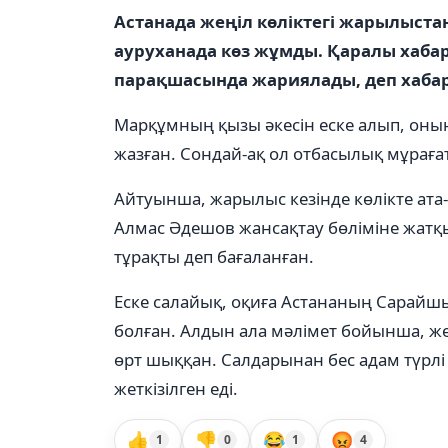
Астанада жеңіл көліктегі жарылыста
ауруханада көз жұмды. Қаралы хаба
парақшасында жариялады, деп хаб
Марқұмның қызы әкесін еске алып, оның
жазған. Сондай-ақ ол отбасылық мұраға
Айтуынша, жарылыс кезінде көлікте ата-а
Алмас Әдешов жансақтау бөліміне жатқ
тұрақты деп бағаланған.
Еске салайық, оқиға Астананың Сарай
болған. Алдын ала мәлімет бойынша, же
өрт шыққан. Салдарынан бес адам түрл
жеткізілген еді.
👍
👎
😂
😡
1
0
1
4