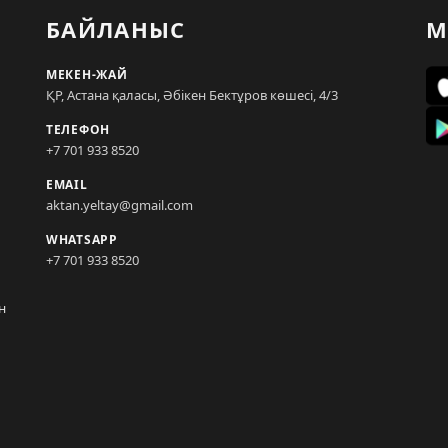
БАЙЛАНЫС
М
МЕКЕН-ЖАЙ
ҚР, Астана қаласы, Әбікен Бектұров көшесі, 4/3
ТЕЛЕФОН
+7 701 933 8520
EMAIL
aktan.yeltay@gmail.com
WHATSAPP
+7 701 933 8520
н