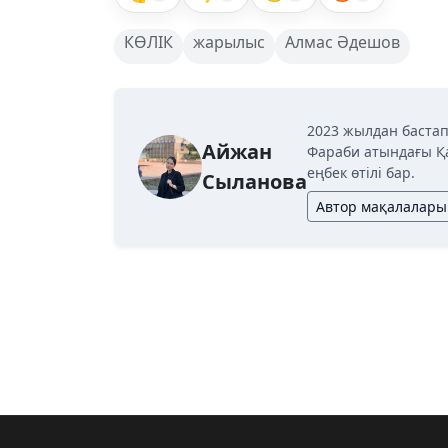
КӨЛІК
жарылыс
Алмас Әдешов
2023 жылдан бастап
Айжан
Фараби атындағы Қ
еңбек өтілі бар.
Сыланова
Автор мақалалары