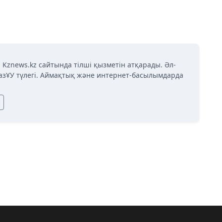
 Kznews.kz сайтында тілші қызметін атқарады. Әл-
азҰУ түлегі. Аймақтық және интернет-басылымдарда