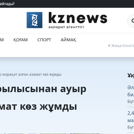
 айтады?
 айтады?
Са
ЕМ
ҚОҒАМ
СПОРТ
АЙМАҚ
# Жаңа Конст
Ұ
р жарақат алған азамат көз жұмды
арылысынан ауыр
Әл
би
Бүг
амат көз жұмды
2,
ма
Бүг