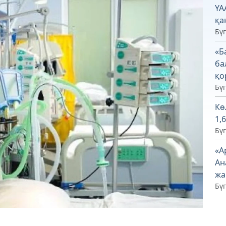
ҮА
қа
Бүг
«Б
ба
қо
Бүг
Кө
1,
Бүг
«А
Ан
жа
Бүг