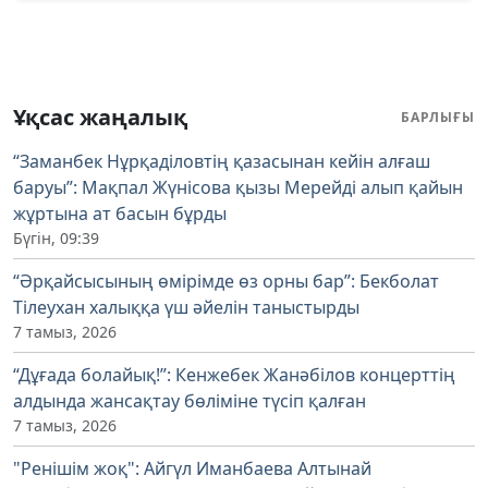
Ұқсас жаңалық
БАРЛЫҒЫ
“Заманбек Нұрқаділовтің қазасынан кейін алғаш
баруы”: Мақпал Жүнісова қызы Мерейді алып қайын
жұртына ат басын бұрды
Бүгін, 09:39
“Әрқайсысының өмірімде өз орны бар”: Бекболат
Тілеухан халыққа үш әйелін таныстырды
7 тамыз, 2026
“Дұғада болайық!”: Кенжебек Жанәбілов концерттің
алдында жансақтау бөліміне түсіп қалған
7 тамыз, 2026
"Ренішім жоқ": Айгүл Иманбаева Алтынай