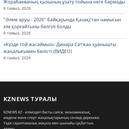
Жорабаеваның қызының ұзату тойына неге бармады
6 тамыз, 2026
"Әлем аруы - 2026" байқауында Қазақстан намысын
кім қорғайтыны белгілі болды
6 тамыз, 2026
«Күзде той жасаймыз»: Динара Сәтжан қуанышты
жаңалығымен бөлісті (ВИДЕО)
6 тамыз, 2026
KZNEWS ТУРАЛЫ
KZNEWS.KZ - еліміздегі басты саяси, экономикалық,
мәдени және спорт жаңалықтарының сенімді дереккөзі.
Үздік сараптамалық мақала мен шынайы сұқбаттың
алаңы.