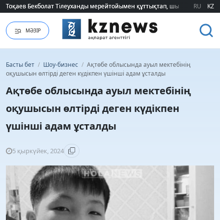
Тоқаев Бекболат Тілеуханды мерейтойымен құттықтап, шығармашылық т
Тоқаев Бекболат Тілеуханды мерейтойымен құттықтап, шығармашылық т
RU
KZ
МӘЗІР
Басты бет
/
Шоу-бизнес
/
Ақтөбе облысында ауыл мектебінің
оқушысын өлтірді деген күдікпен үшінші адам ұсталды
Ақтөбе облысында ауыл мектебінің
оқушысын өлтірді деген күдікпен
үшінші адам ұсталды
5 қыркүйек, 2024