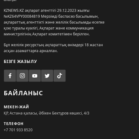
KZNEWS.KZ ақпарат агенттігі 29.12.2023 жылғы
№KZ64VPY00084819 Мерзімді баспасөз басылымын,
ақпараттық агенттікті және желілік басылымды есепке
қою туралы куәлігі, Ақпарат және коммуникация
министрлігінің Ақпарат комитетімен берілген.
Бұл желілік ресурстың ақпараттық өнімдері 18 жастан
асқан азаматтарға арналған.
БІЗГЕ ЖАЗЫЛУ
БАЙЛАНЫС
МЕКЕН-ЖАЙ
ҚР, Астана қаласы, Әбікен Бектұров көшесі, 4/3
ТЕЛЕФОН
+7 701 933 8520