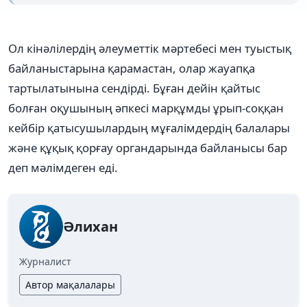
Ол кінәлілердің әлеуметтік мәртебесі мен туыстық
байланыстарына қарамастан, олар жауапқа
тартылатынына сендірді. Бұған дейін қайтыс
болған оқушының әпкесі марқұмды ұрып-соққан
кейбір қатысушылардың мұғалімдердің балалары
және құқық қорғау органдарында байланысы бар
деп мәлімдеген еді.
Әлихан
Журналист
Автор мақалалары