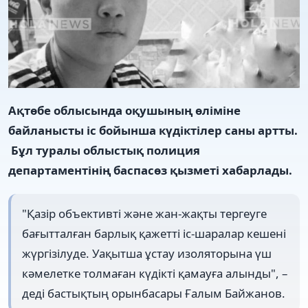
Ақтөбе облысында оқушының өліміне
байланысты іс бойынша күдіктілер саны артты.
Бұл туралы облыстық полиция
департаментінің баспасөз қызметі хабарлады.
"Қазір объективті және жан-жақты тергеуге
бағытталған барлық қажетті іс-шаралар кешені
жүргізілуде. Уақытша ұстау изоляторына үш
кәмелетке толмаған күдікті қамауға алынды", –
деді бастықтың орынбасары Ғалым Байжанов.