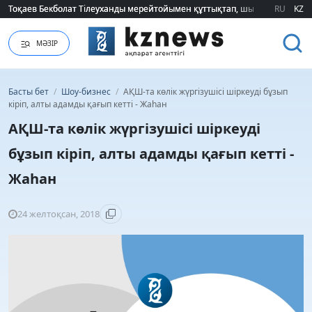
Тоқаев Бекболат Тілеуханды мерейтойымен құттықтап, шығармашылық т
Тоқаев Бекболат Тілеуханды мерейтойымен құттықтап, шығармашылық т
RU
KZ
МӘЗІР
Басты бет
/
Шоу-бизнес
/
АҚШ-та көлік жүргізушісі шіркеуді бұзып
кіріп, алты адамды қағып кетті - Жаһан
АҚШ-та көлік жүргізушісі шіркеуді
бұзып кіріп, алты адамды қағып кетті -
Жаһан
24 желтоқсан, 2018