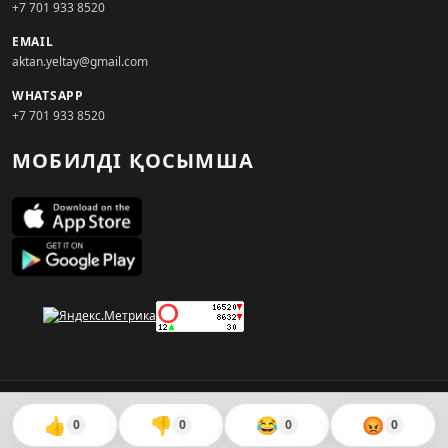
+7 701 933 8520
EMAIL
aktan.yeltay@gmail.com
WHATSAPP
+7 701 933 8520
МОБИЛДІ ҚОСЫМША
© 2026. KZNEWS.KZ ақпарат агенттігі
👍
👎
😂
😡
0
0
0
0
Сайтты жасаған
WebAudit