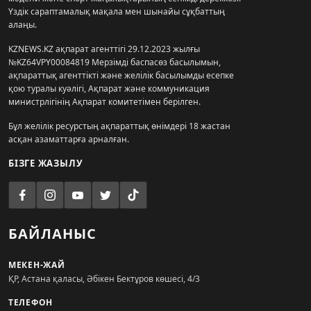
Үздік сараптамалық мақала мен шынайы сұқбаттың
алаңы.
KZNEWS.KZ ақпарат агенттігі 29.12.2023 жылғы
№KZ64VPY00084819 Мерзімді баспасөз басылымын,
ақпараттық агенттікті және желілік басылымды есепке
қою туралы куәлігі, Ақпарат және коммуникация
министрлігінің Ақпарат комитетімен берілген.
Бұл желілік ресурстың ақпараттық өнімдері 18 жастан
асқан азаматтарға арналған.
БІЗГЕ ЖАЗЫЛУ
БАЙЛАНЫС
МЕКЕН-ЖАЙ
ҚР, Астана қаласы, Әбікен Бектұров көшесі, 4/3
ТЕЛЕФОН