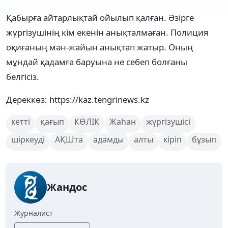
Қабырға айтарлықтай ойылып қалған. Әзірге
жүргізушінің кім екенін анықталмаған. Полиция
оқиғаның мән-жайын анықтап жатыр. Оның
мұндай қадамға баруына не себеп болғаны
белгісіз.
Дереккөз: https://kaz.tengrinews.kz
кетті
қағып
КӨЛІК
Жаһан
жүргізушісі
шіркеуді
АҚШта
адамды
алты
кіріп
бұзып
Жандос
Журналист