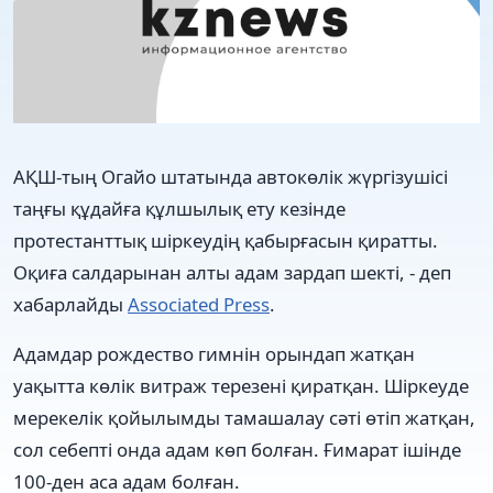
АҚШ-тың Огайо штатында автокөлік жүргізушісі
таңғы құдайға құлшылық ету кезінде
протестанттық шіркеудің қабырғасын қиратты.
Оқиға салдарынан алты адам зардап шекті, - деп
хабарлайды
Associated Press
.
Адамдар рождество гимнін орындап жатқан
уақытта көлік витраж терезені қиратқан. Шіркеуде
мерекелік қойылымды тамашалау сәті өтіп жатқан,
сол себепті онда адам көп болған. Ғимарат ішінде
100-ден аса адам болған.