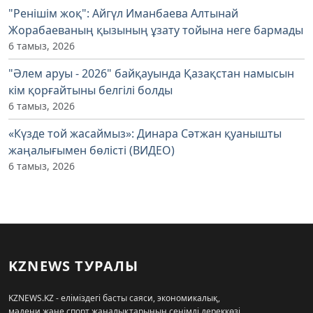
"Ренішім жоқ": Айгүл Иманбаева Алтынай
Жорабаеваның қызының ұзату тойына неге бармады
6 тамыз, 2026
"Әлем аруы - 2026" байқауында Қазақстан намысын
кім қорғайтыны белгілі болды
6 тамыз, 2026
«Күзде той жасаймыз»: Динара Сәтжан қуанышты
жаңалығымен бөлісті (ВИДЕО)
6 тамыз, 2026
KZNEWS ТУРАЛЫ
KZNEWS.KZ - еліміздегі басты саяси, экономикалық,
мәдени және спорт жаңалықтарының сенімді дереккөзі.