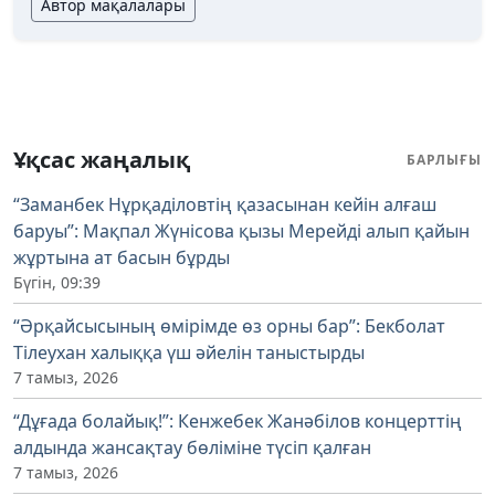
Автор мақалалары
Ұқсас жаңалық
БАРЛЫҒЫ
“Заманбек Нұрқаділовтің қазасынан кейін алғаш
баруы”: Мақпал Жүнісова қызы Мерейді алып қайын
жұртына ат басын бұрды
Бүгін, 09:39
“Әрқайсысының өмірімде өз орны бар”: Бекболат
Тілеухан халыққа үш әйелін таныстырды
7 тамыз, 2026
“Дұғада болайық!”: Кенжебек Жанәбілов концерттің
алдында жансақтау бөліміне түсіп қалған
7 тамыз, 2026