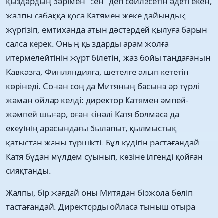
қыздардың бәрімен "сен" деп сөйлесетін әдеті екен,
жалпы сабаққа қоса Катямен жеке дайындық
жүргізіп, емтиханда атын дәстердей қылуға барын
салса керек. Оның қыздарды арам жолға
итермелейтінін жұрт білетін, жаз бойы таңдағанын
Кавказға, Финляндияға, шетелге алып кететін
көрінеді. Сонан соң да Митяның басына әр түрлі
жаман ойлар келді: директор Катямен әмпей-
жәмпей шығар, оған кінәлі Катя болмаса да
екеуінің арасындағы былапыт, қылмыстық
қатыстан жаны түршікті. Бұл күдігін растағандай
Катя бұдан мүлдем суынып, көзіне ілгенді қойған
сияқтанды.
Жалпы, бір жағдай оны Митядан біржола бөліп
тастағандай. Директорды ойласа тыныш отыра