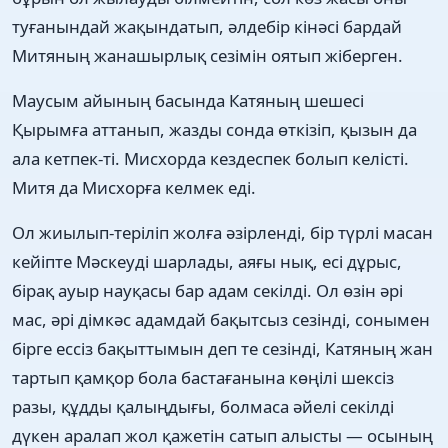
туғанындай жақындатып, әлдебір кінәсі бардай
Митяның жанашырлық сезімін оятып жіберген.
Маусым айының басында Катяның шешесі
Қырымға аттанып, жазды сонда өткізіп, қызын да
ала кетпек-ті. Мисхорда кездеспек болып келісті.
Митя да Мисхорға келмек еді.
Ол жиылып-теріліп жолға әзірленді, бір түрлі масан
кейіпте Мәскеуді шарлады, аяғы нық, есі дұрыс,
бірақ ауыр науқасы бар адам секілді. Ол өзін әрі
мас, әрі дімкәс адамдай бақытсыз сезінді, сонымен
бірге ессіз бақыттымын деп те сезінді, Катяның жан
тартып қамқор бола бастағанына көңілі шексіз
разы, құдды қалыңдығы, болмаса әйелі секілді
дүкен аралап жол қажетін сатып алысты — осының