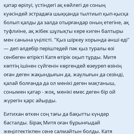
қатар өрілуі, үстіндегі ақ көйлегі де соның
куәсіндей эстрадаға шыққанда тылтиып қып-қысқа
болып қалды да залда отырғандар оның етегіне, ақ
туфлиіне, ақ жібек шұлықты кере киген балтыры
мен санына үңілісті. "Қыз шіркеу хорында әнші еді"
— деп әлдебір періштедей пәк қыз туралы өзі
сенбеген өтірікті Катя өтірік оқып тұрды. Митя
көптің ішінен сүйгенін көргендей өзеуреп өзінің
оған деген жақындығын да, жаулығын да сезінді,
қалай болғанда да ол менікі деген мақтаныш,
сонымен қатар - жоқ, менікі емес деген бір ой
жүрегін қарс айырды.
Еитихан өткен соң тағы да бақытты күндер
басталды. Бірақ Митя оған бұрынғыдай
жеңілтектікпен сене салмайтын болды. Катя