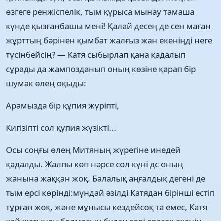
өзгеге ренжіспелік, тым құрыса мынау тамаша
күнде қызғанбашы мені! Қалай десең де сен маған
жұрттың бәрінен қымбат жалғыз жан екеніңді неге
түсінбейсің? — Катя сыбырлап қана қадалып
сұрады да жампозданып оның көзіне қарап бір
шумак өлең оқыды:
Арамызда бір құпия жүріпті,
Кигізіпті сол құпия жүзікті...
Осы соңғы өлең Митяның жүрегіне инедей
қадалды. Жалпы көп нәрсе сол күні дс оның
жанына жаққан жоқ. Балалық аңғалдық дегені де
тым ерсі көрінді:мұндай әзілді Катядан бірінші естіп
тұрған жоқ, және мұнысы кездейсоқ та емес, Катя