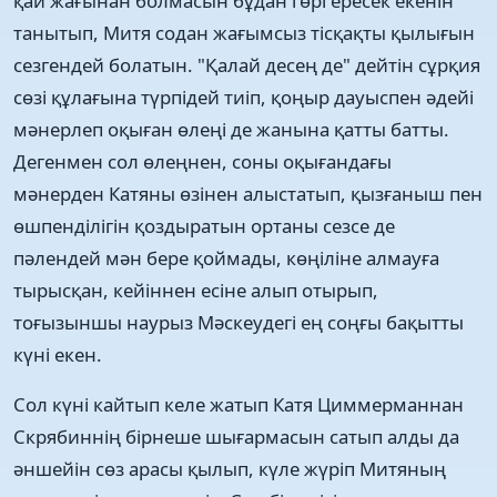
қай жағынан болмасын бұдан гөрі ересек екенін
танытып, Митя содан жағымсыз тісқақты қылығын
сезгендей болатын. "Қалай десең де" дейтін сұрқия
сөзі құлағына түрпідей тиіп, қоңыр дауыспен әдейі
мәнерлеп оқыған өлеңі де жанына қатты батты.
Дегенмен сол өлеңнен, соны оқығандағы
мәнерден Катяны өзінен алыстатып, қызғаныш пен
өшпенділігін қоздыратын ортаны сезсе де
пәлендей мән бере қоймады, көңіліне алмауға
тырысқан, кейіннен есіне алып отырып,
тоғызыншы наурыз Мәскеудегі ең соңғы бақытты
күні екен.
Сол күні кайтып келе жатып Катя Циммерманнан
Скрябиннің бірнеше шығармасын сатып алды да
әншейін сөз арасы қылып, күле жүріп Митяның