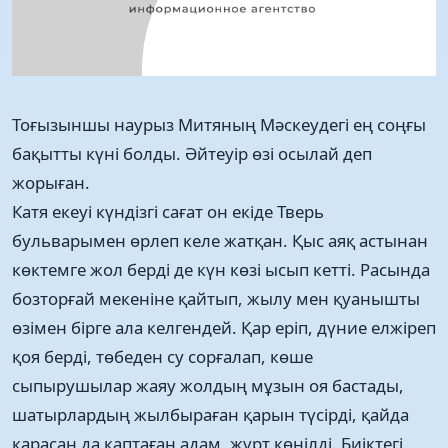
Тоғызыншы наурыз Митяның Мәскеудегі ең соңғы
бақытты күні болды. Әйтеуір өзі осылай деп
жорыған.
Катя екеуі күндізгі сағат он екіде Тверь
бульварымен өрлеп келе жатқан. Қыс аяқ астынан
көктемге жол берді де күн көзі ысып кетті. Расында
бозторғай мекеніне қайтып, жылу мен қуанышты
өзімен бірге ала келгендей. Қар еріп, дүние елжіреп
қоя берді, төбеден су сорғалап, көше
сыпырушылар жаяу жолдың мұзын оя бастады,
шатырлардың жылбыраған қарын түсірді, қайда
қарасаң да қаптаған адам, жұрт көңілді. Биіктегі