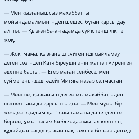
— Мен қызғанышсыз махаббатты
мойындамаймын, - деп шешесі бұған қарсы дау
айтты. — Қызғанбаған адамда сүйіспеншілік те
жоқ.
— Жоқ, мама, қызғаныш сүйгеніңді сыйламау
деген сөз, - деп Катя біреудің әнін жаттап үйренген
әдетіне басты. — Егер маған сенбесе, мені
сүймегені, - деді әдейі Митяға назар салмастан.
— Меніше, қызғаныш дегеніміз махаббат, - деп
шешесі тағы да қарсы шықты. — Мен мұны бір
жерден оқыдым да. Соны тамаша дәлелдеп те
берген, ұмытпасам библиядан мысал келтіріп,
құдайдың өзі де қызғаншақ, кекшіл болған деп еді.