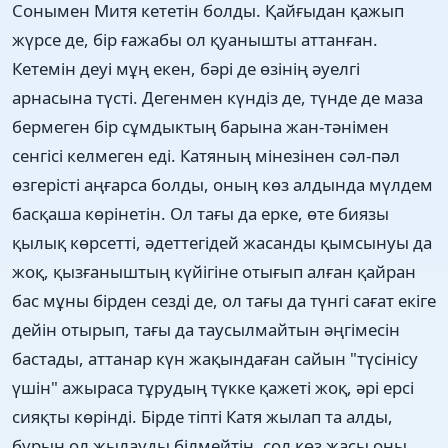
Сонымен Митя кететін болды. Қайғыдан қажып
жүрсе де, бір ғажабы ол қуанышты аттанған.
Кетемін деуі мұң екен, бәрі де өзінің әуелгі
арнасына түсті. Дегенмен күндіз де, түнде де маза
бермеген бір сұмдыктың барына жан-тәнімен
сенгісі келмеген еді. Катяның мінезінен сәл-пәл
өзгерісті аңғарса болды, оның көз алдында мүлдем
басқаша көрінетін. Ол тағы да ерке, өте биязы
қылық көрсетті, әдеттегідей жасанды қымсынуы да
жоқ, қызғаныштың күйігіне отығып алған қайран
бас мұны бірден сезді де, ол тағы да түнгі сағат екіге
дейін отырып, тағы да таусылмайтын әңгімесін
бастады, аттанар күн жақындаған сайын "түсінісу
үшін" ажыраса тұрудың түкке қажеті жоқ, әрі ерсі
сияқты көрінді. Бірде тіпті Катя жылап та алды,
бұрын ол жылауды білмейтін, сол көз жасы оны