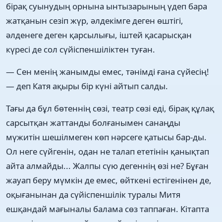
бірақ суынудың орнына ынтызарының үдеп бара
жатқанын сезіп жүр, әлдекімге деген өштігі,
әлденеге деген қарсылығы, іштей қасарысқан
күресі де сол сүйіспеншіліктен туған.
— Сен менің жанымды емес, тәнімді ғана сүйесің!
— деп Катя ақыры бір күні айтып салды.
Тағы да бұл бөтеннің сөзі, театр сөзі еді, бірақ құлақ
сарсытқан жаттанды болғанымен санаңды
мүжитін шешілмеген көп нәрсеге қатысы бар-ды.
Ол неге сүйгенін, одан не талап ететінін қанықтап
айта алмайды... Жалпы сүю дегеннің өзі не? Бұған
жауап беру мүмкін де емес, өйткені естігенінен де,
оқығанынан да сүйіспеншілік туралы Митя
ешқандай мағыналы балама сөз таппаған. Кітапта