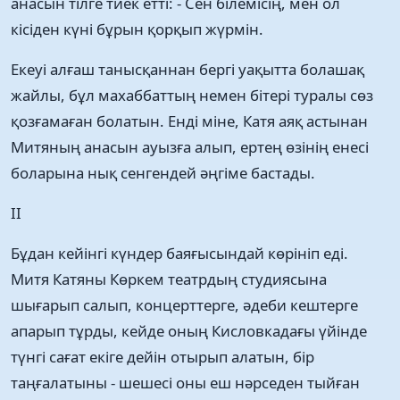
анасын тілге тиек етті: - Сен білемісің, мен ол
кісіден күні бұрын қорқып жүрмін.
Екеуі алғаш танысқаннан бергі уақытта болашақ
жайлы, бұл махаббаттың немен бітері туралы сөз
қозғамаған болатын. Енді міне, Катя аяқ астынан
Митяның анасын ауызға алып, ертең өзінің енесі
боларына нық сенгендей әңгіме бастады.
II
Бұдан кейінгі күндер баяғысындай көрініп еді.
Митя Катяны Көркем театрдың студиясына
шығарып салып, концерттерге, әдеби кештерге
апарып тұрды, кейде оның Кисловкадағы үйінде
түнгі сағат екіге дейін отырып алатын, бір
таңғалатыны - шешесі оны еш нәрседен тыйған