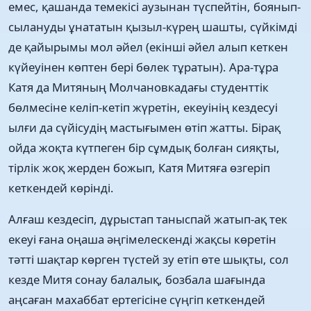
емес, қашанда темекісі аузынан түспейтін, боянып-
сылануды ұнататын қызыл-күрең шашты, сүйкімді
де қайырымы мол әйел (екінші әйел алып кеткен
күйеуінен көптен бері бөлек тұратын). Ара-тұра
Катя да Митяның Молчановкадағы студенттік
бөлмесіне келіп-кетіп жүретін, екеуінің кездесуі
ылғи да сүйісудің мастығымен өтіп жатты. Бірақ
ойда жоқта күтпеген бір сұмдық болған сияқты,
тірлік жоқ жерден божып, Катя Митяға өзгеріп
кеткендей көрінді.
Алғаш кездесіп, дұрыстап таныспай жатып-ақ тек
екеуі ғана оңаша әңгімелескенді жақсы көретін
тәтті шақтар көрген түстей зу етіп өте шықты, сол
кезде Митя сонау балалық, бозбала шағында
аңсаған махаббат ертегісіне сүңгіп кеткендей