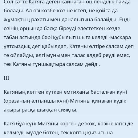
Сол сәтте Катяға деген қайнаған өшпенділік пайда
болады. Ал өзі көзбе-көз не істеп, не қойса да
жұмақтың рахаты мен даналығына балайды. Енді
өзінің орнында басқа біреуді елестеткен кезде
табан астында бәрі құбылып шыға келеді -масқара
ұятсыздық деп қабылдап, Катяны өлтіре салсам деп
те ойлайды, әлгі мұнымен талас әлдебіреуді емес,
тек Катяны тұншықтыра салсам дейді.
III
Катяның көптен күткен емтиханы басталған күні
(оразаның алтыншы күні) Митяны қинаған күдік
ақыры расқа шыққан сияқты.
Катя бұл күні Митяны көрген де жок, көзіне ілгісі де
келмеді, мүлде бөтен, тек көптің қызығына