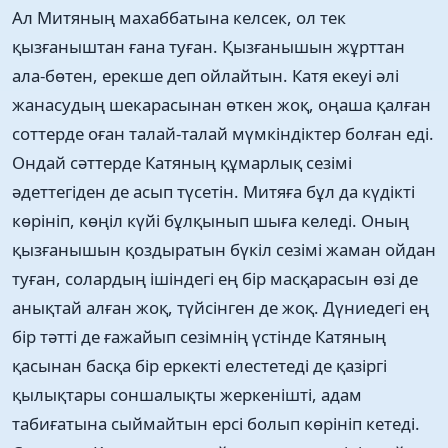
Ал Митяның махаббатына келсек, ол тек
қызғаныштан ғана туған. Қызғанышын жұрттан
ала-бөтен, ерекше деп ойлайтын. Катя екеуі әлі
жанасудың шекарасынан өткен жоқ, оңаша қалған
соттерде оған талай-талай мүмкіндіктер болған еді.
Ондай сәттерде Катяның құмарлық сезімі
әдеттегіден де асып түсетін. Митяға бұл да күдікті
көрініп, көңіл күйі бұлқынып шыға келеді. Оның
қызғанышын қоздыратын бүкіл сезімі жаман ойдан
туған, солардың ішіндегі ең бір масқарасын өзі де
анықтай алған жоқ, түйсінген де жоқ. Дүниедегі ең
бір тәтті де ғажайып сезімнің үстінде Катяның
қасынан басқа бір еркекті елестетеді де қазіргі
қылықтары соншалықты жеркенішті, адам
табиғатына сыймайтын ерсі болып көрініп кетеді.