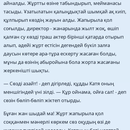
айналды. Жұртты өзіне табындырып, мейманасы
тасыды. Ұзатылатын қалыңдықтай шымқай ақ киіп,
құлпырып көздің жауын алды. Жапырыла қол
соғылды, директор - жанарында жылт жоқ, өшіп
қалған су көзді траш актер бірінші қатарда отырып
алып, әдейі жұрт естісін дегендей бүкіл залға
даусын көтере ара-тұра ескерту жасаған болды,
мұны да өзінің абыройына бола жорта жасағаны
жеркенішті шықты.
— Сөзді азайт! - деп дігірледі, құдды Катя оның
меншігіндей үні зілді. — Құр ойнама, ойға сал! - деп
сөзін бөліп-бөліп жіктеп отырды.
Бұған жан шыдай ма! Жұрт жапырыла қол
соққанмен мәнерлі көркем сөз оқудың өзі де