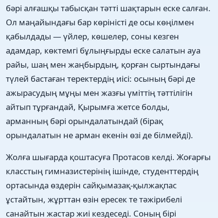
бәрі алғашқы табысқан тәтті шақтарын еске салған.
Ол маңайындағы бар көріністі де осы көңілмен
қабылдады — үйлер, көшелер, соны кезген
адамдар, көктемгі бұлыңғырды еске салатын ауа
райы, шаң мен жаңбырдың, қорған сыртындағы
түлей бастаған теректердің иісі: осының бәрі де
ажырасудың мұңы мен жазғы үміттің тәттілігін
айтып тұрғандай, Қырымға жетсе болды,
арманның бәрі орындалатындай (бірақ
орындалатын не арман екенін өзі де білмейді).
Жолға шығарда қоштасуға Протасов келді. Жоғарғы
класстың гимназистерінің ішінде, студенттердің
ортасында өздерін сайқымазақ-қылжақпас
ұстайтын, жұрттан өзін ересек те тәжірибелі
санайтын жастар жиі кездеседі. Соның бірі