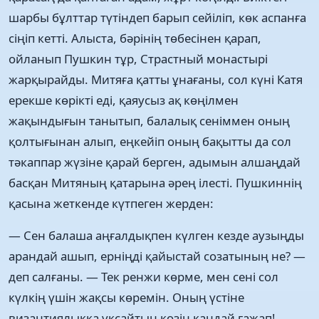
шарбы бұлттар түтіндеп барып сейіліп, көк аспанға
сіңіп кетті. Алыста, бәрінің төбесінен қарап,
ойланып Пушкин тұр, Страстный монастырі
жарқырайды. Митяға қатты ұнағаны, сол күні Катя
ерекше көрікті еді, қаяусыз ақ көңілмен
жақындығын танытып, балалық сеніммен оның
қолтығынан алып, еңкейіп оның бақытты да сол
тәкаппар жүзіне қарай берген, адымын алшаңдай
басқан Митяның қатарына әрең ілесті. Пушкиннің
қасына жеткенде күтпеген жерден:
— Сен балаша аңғалдықпен күлген кезде аузыңды
арандай ашып, ерніңді қайыстай созатының не? —
деп салғаны. — Тек ренжи көрме, мен сені сол
күлкің үшін жақсы көремін. Оның үстіне
византиялыққа ұқсайтын көзің қандай ғажап!