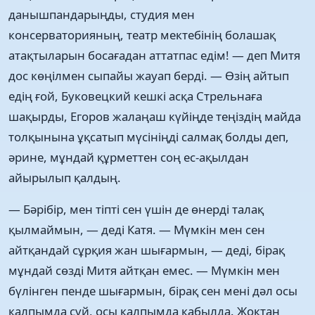
данышпандарыңды, студия мен
консерваторияның, театр мектебінің болашақ
атақтыларын босағадан аттатпас едім! — деп Митя
дос көңілмен сыпайы жауап берді. — Өзің айтып
едің ғой, Буковецкий кешкі асқа Стрельнаға
шақырды, Егоров жалаңаш күйіңде теңіздің майда
толқынына ұқсатып мүсініңді салмақ болды деп,
әрине, мұндай құрметтен соң ес-ақылдан
айырылып қалдың.
— Бәрібір, мен тіпті сен үшін де өнерді талақ
қылмаймын, — деді Катя. — Мүмкін мен сен
айтқандай сұрқия жан шығармын, — деді, бірақ
мұндай сөзді Митя айтқан емес. — Мүмкін мен
бүлінген пенде шығармын, бірақ сен мені дәл осы
қалпымда сүй, осы қалпымда қабылда. Жоқтан