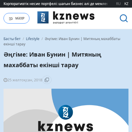
«Борат» бейнесін қолданған бренд басшысы халықтан кешірім сұрады
«Борат» бейнесін қолданған бренд басшысы халықтан кешірім сұрады
RU
KZ
МӘЗІР
Басты бет
/
Lifestyle
/
Әңгіме: Иван Бунин | Митяның махаббаты
екінші тарау
Әңгіме: Иван Бунин | Митяның
махаббаты екінші тарау
25 желтоқсан, 2018