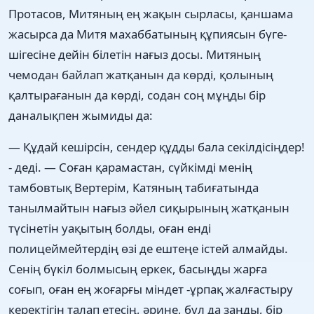
Протасов, Митяның ең жақын сырласы, қаншама
жасырса да Митя махаббатының құпиясын бүге-
шігесіне дейін білетін нағыз досы. Митяның
чемодан байлап жатқанын да көрді, қолының
қалтырағанын да көрді, содан соң мұңды бір
даналықпен жымиды да:
— Құдай кешірсін, сендер құдды бала секілдісіңдер!
- деді. — Соған қарамастан, сүйкімді менің
тамбовтық Вертерім, Катяның табиғатында
танылмайтын нағыз әйел сиқырының жатқанын
түсінетін уақытың болды, оған енді
полицеймейтердің өзі де ештеңе істей алмайды.
Сенің бүкіл болмысың еркек, басыңды жарға
соғып, оған ең жоғарғы міндет -ұрпақ жалғастыру
керектігін талап етесің, әрине, бұл да заңды, бір