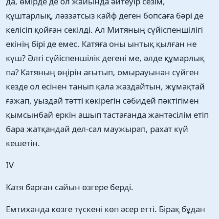
да, өмірде де ол жайында әйтеуір сезім,
құштарлық, ләззатсыз кайф деген бопсаға бәрі де
келісіп қойған секілді. Ал Митяның сүйіспеншілігі
екінің бірі де емес. Катяға оны ынтық қылған не
күш? Әлгі сүйіспеншілік дегені ме, әлде құмарлық
па? Катяның өңірін ағытып, омырауынан сүйген
кезде ол есінен танып қала жаздайтын, жұмақтай
ғажап, уыздай тәтті көкірегін сәбидей пәктігімен
қымсынбай еркін ашып тастағанда жантәсілім етіп
бара жатқандай дел-сал маужырап, рахат күй
кешетін.
IV
Катя барған сайын өзгере берді.
Емтиханда көзге түскені көп әсер етті. Бірақ бұдан