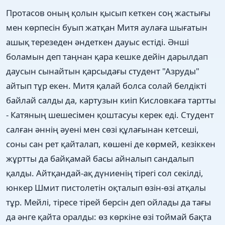
Протасов оның қолын қысып кеткен соң жастығы
мен көрпесін буып жатқан Митя аулаға шығатын
ашық терезеден әндеткен дауыс естіді. Әнші
боламын деп таңнан қара кешке дейін дарылдап
даусын сынайтын қарсыдағы студент "Азруды"
айтып тұр екен. Митя қалай болса солай белдікті
байлай салды да, картузын киіп Кисловкаға тартты
- Катяның шешесімен қоштасуы керек еді. Студент
салған әннің әуені мен сөзі құлағынан кетсеші,
соны сан рет қайталап, көшені де көрмей, кезіккен
жұртты да байқамай басы айналып сандалып
қалды. Айтқандай-ақ дүниенің тірегі сол секілді,
юнкер Шмит пистолетін оқталып өзін-өзі атқалы
тұр. Мейлі, тіресе тірей берсін деп ойлады да тағы
да әнге қайта оралды: өз көркіне өзі тоймай бақта