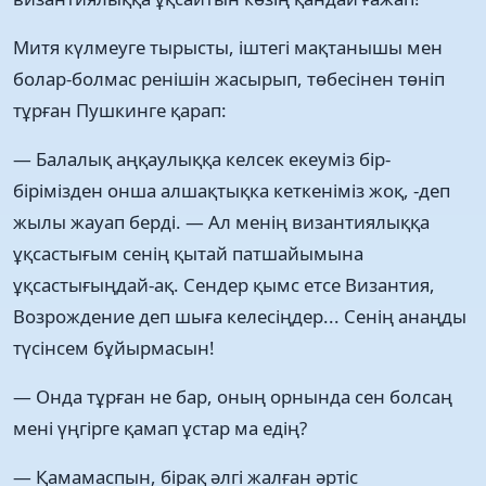
Митя күлмеуге тырысты, іштегі мақтанышы мен
болар-болмас ренішін жасырып, төбесінен төніп
тұрған Пушкинге қарап:
— Балалық аңқаулыққа келсек екеуміз бір-
бірімізден онша алшақтықка кеткеніміз жоқ, -деп
жылы жауап берді. — Ал менің византиялыққа
ұқсастығым сенің қытай патшайымына
ұқсастығыңдай-ақ. Сендер қымс етсе Византия,
Возрождение деп шыға келесіңдер... Сенің анаңды
түсінсем бұйырмасын!
— Онда тұрған не бар, оның орнында сен болсаң
мені үңгірге қамап ұстар ма едің?
— Қамамаспын, бірақ әлгі жалған әртіс