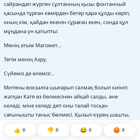
сайрандап жүрген сұлтанның қызы фонтанный
қасында тұрған көмірден бетер қара құлды көріп,
оның кім, қайдан екенін сұраған екен, сонда құл
мұңдана үн қатыпты:
Менің атым Магомет...
Тегім менің Азру,
Сүйеміз де өлеміз!..
Митяны вокзалға шығарып салмақ болып киініп
жатқан Катя өз бөлмесінен айқай салды, әне
келеді, міне келеді деп оны талай тосқан
сағынышты таныс бөлмесі. Қызыл-күрең шашты,
жылы жүзді сүйкімді әйел шылым шегіп жалғыз
👍
👎
😂
😡
0
0
0
0
отыр екен, Митяға мұңды көзбен қарады - тегі