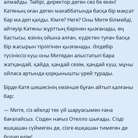
алмайды. Тәйірі, директор деген сөз бе екен!
Катяның оған деген махаббатында басқа бір мақсат
бар ма деп қалды. Кімге? Неге? Оны Митя білмейді,
әйтеуір Катяны жұрттың бәрінен қызғанады, ең
бастысы, өзінің ойына алған, күдіктен туған басқа
бір жасырын тірлігінен қызғанады. Әлдебір
түсініксіз күш оны Митядан алыстатып бара
жатқандай, қайда, қандай сезім, қандай күш, мұны
ойласа артында қорқынышты үрей тұрады.
Бірде Катя шешесінің көзінше бұған айтып қалғаны
бар:
— Митя, сіз әйелді тек үй шаруасымен ғана
бағалайсыз. Сізден нағыз Отелло шығады. Сізді
ешқашан сүймеген де, сізге ешқашан тимеген де
болар едім!