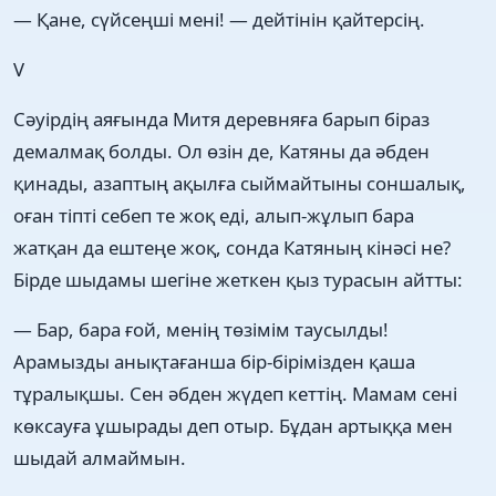
— Қане, сүйсеңші мені! — дейтінін қайтерсің.
V
Сәуірдің аяғында Митя деревняға барып біраз
демалмақ болды. Ол өзін де, Катяны да әбден
қинады, азаптың ақылға сыймайтыны соншалық,
оған тіпті себеп те жоқ еді, алып-жұлып бара
жатқан да ештеңе жоқ, сонда Катяның кінәсі не?
Бірде шыдамы шегіне жеткен қыз турасын айтты:
— Бар, бара ғой, менің төзімім таусылды!
Арамызды анықтағанша бір-бірімізден қаша
тұралықшы. Сен әбден жүдеп кеттің. Мамам сені
көксауға ұшырады деп отыр. Бұдан артыққа мен
шыдай алмаймын.