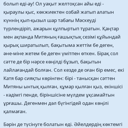
болып еді-ау! Ол уақыт желтоқсан айы еді -
қыраулы қыс, көкжиектен озбай жатып алатын
күннің қып-қызыл шар табағы Мәскеуді
түрлендіріп, ажарын құлпыртып тұратын. Қаңтар
мен ақпанда Митяның ғашықтық сезімі құйындай
қырық ширатылып, бақытыма жеттім бе деген,
әне-міне жетем бе деген үмітпен өткен. Бірақ сол
сәтте де бір нәрсе көңілді бұзып, бақытын
лайлағандай болған. Сол кезде де оған бір емес, екі
Катя бар сияқты көрінген: бірі - танысқан сәттен
Митяны ынтық қылған, құмар қылған қыз, екіншісі
- кәдімгі пенде, біріншісіне мүлдем ұқсамайтын
ұрғашы. Дегенмен дәл бүгінгідей одан көңілі
қалмаған.
Бәрін де түсінуге болатын еді. Әйелдердің көктемгі