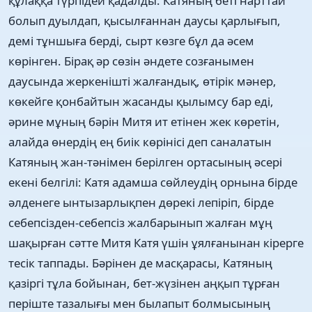
құлаққа түрпідей қадалды. Катяның беті нарттай
болып дуылдап, қысылғаннан даусы қарлығып,
демі тұншыға берді, сырт көзге бұл да әсем
көрінген. Бірақ әр сөзін әндете созғанымен
даусында жеркенішті жалғандық, өтірік мәнер,
көкейге қонбайтын жасанды қылымсу бар еді,
әрине мұның бәрін Митя ит етінен жек көретін,
алайда өнердің ең биік көрінісі деп саналатын
Катяның жан-тәнімен берілген ортасының әсері
екені белгілі: Катя адамша сөйлеудің орнына бірде
әлденеге ынтызарлықпен дөрекі лепіріп, бірде
себепсізден-себепсіз жалбарынып жалған мұң
шақырған сәтте Митя Катя үшін ұялғанынан кірерге
тесік таппады. Бәрінен де масқарасы, Катяның
қазіргі тұла бойынан, бет-жүзінен аңқып тұрған
періште тазалығы мен былапыт болмысының