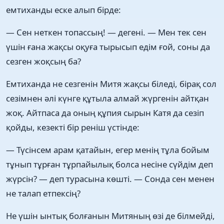
емтиханды еске алып бірде:
— Сен неткен топассың! — дегені. — Мен тек сен
үшін ғана жақсы оқуға тырысып едім ғой, соны да
сезген жоқсың ба?
Емтиханда не сезгенін Митя жақсы біледі, бірақ сол
сезімнен әлі күнге құтыла алмай жүргенін айтқан
жоқ. Айтпаса да оның құпия сырын Катя да сезіп
қойды, кезекті бір реніш үстінде:
— Түсінсем арам қатайын, егер менің тұла бойым
тұнып тұрған тұрпайылық болса несіне сүйдім деп
жүрсін? — деп турасына көшті. — Сонда сен менен
не талап етпексің?
Не үшін ынтық болғанын Митяның өзі де білмейді,