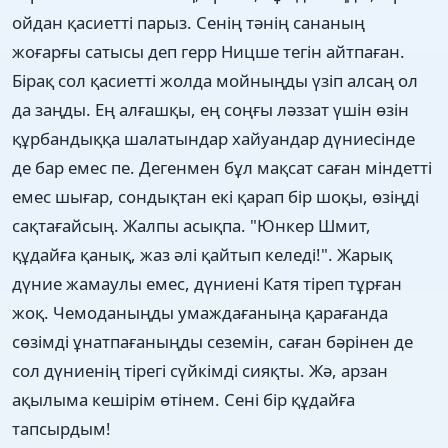
ойдан қасиетті парыз. Сенің тәнің сананың
жоғарғы сатысы деп герр Ницше тегін айтпаған.
Бірақ сол қасиетті жолда мойныңды үзіп алсаң ол
да заңды. Ең алғашқы, ең соңғы ләззат үшін өзін
құрбандыққа шалатындар хайуандар дүниесінде
де бар емес пе. Дегенмен бұл мақсат саған міндетті
емес шығар, сондықтан екі қарап бір шоқы, өзіңді
сақтағайсың. Жалпы асықпа. "Юнкер Шмит,
құдайға қанық, жаз әлі қайтып келеді!". Жарық
дүние жамаулы емес, дүниені Катя тіреп тұрған
жоқ. Чемоданыңды умаждағаныңа қарағанда
сөзімді ұнатпағаныңды сеземін, саған бәрінен де
сол дүниенің тірегі сүйкімді сияқты. Жә, арзан
ақылыма кешірім өтінем. Сені бір құдайға
тапсырдым!