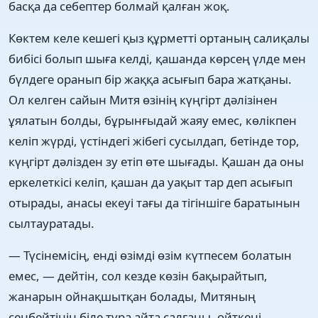
басқа да себептер болмай қалған жоқ.
Көктем келе кешегі қыз құрметті ортаның салиқалы
бибісі болып шыға келді, қашанда көрсең үлде мен
бүлдеге оранып бір жаққа асығып бара жатқаны.
Ол келген сайын Митя өзінің күңгірт дәлізінен
ұялатын болды, бұрынғыдай жаяу емес, көлікпен
келіп жүрді, үстіндегі жібегі сусылдап, бетінде тор,
күңгірт дәлізден зу етіп өте шығады. Қашан да оны
еркелеткісі келіп, қашан да уақыт тар деп асығып
отырады, анасы екеуі тағы да тігіншіге баратынын
сылтауратады.
— Түсінемісің, енді өзімді өзім күтпесем болатын
емес, — дейтін, сол кезде көзін бақырайтып,
жанарын ойнақшытқан болады, Митяның
сенбейтінін біле тұра айта салғаны, өйткені