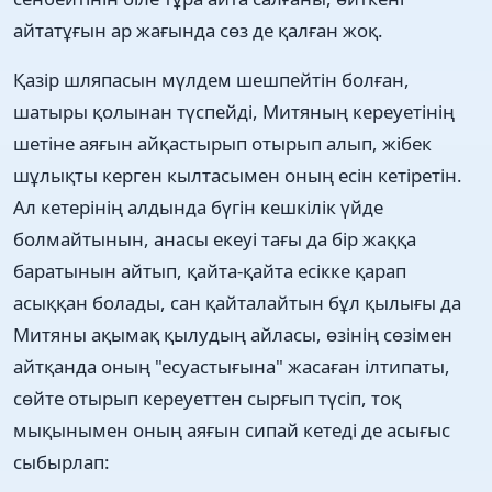
айтатұғын ар жағында сөз де қалған жоқ.
Қазір шляпасын мүлдем шешпейтін болған,
шатыры қолынан түспейді, Митяның кереуетінің
шетіне аяғын айқастырып отырып алып, жібек
шұлықты керген кылтасымен оның есін кетіретін.
Ал кетерінің алдында бүгін кешкілік үйде
болмайтынын, анасы екеуі тағы да бір жаққа
баратынын айтып, қайта-қайта есікке қарап
асыққан болады, сан қайталайтын бұл қылығы да
Митяны ақымақ қылудың айласы, өзінің сөзімен
айтқанда оның "есуастығына" жасаған ілтипаты,
сөйте отырып кереуеттен сырғып түсіп, тоқ
мықынымен оның аяғын сипай кетеді де асығыс
сыбырлап: