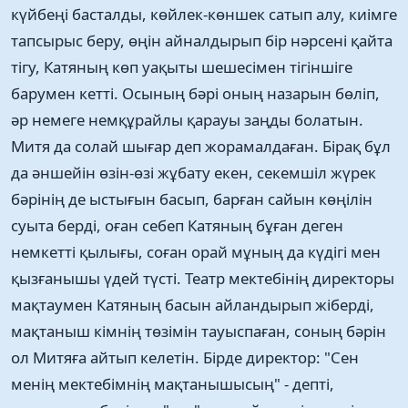
күйбеңі басталды, көйлек-көншек сатып алу, киімге
тапсырыс беру, өңін айналдырып бір нәрсені қайта
тігу, Катяның көп уақыты шешесімен тігіншіге
барумен кетті. Осының бәрі оның назарын бөліп,
әр немеге немқұрайлы қарауы заңды болатын.
Митя да солай шығар деп жорамалдаған. Бірақ бұл
да әншейін өзін-өзі жұбату екен, секемшіл жүрек
бәрінің де ыстығын басып, барған сайын көңілін
суыта берді, оған себеп Катяның бұған деген
немкетті қылығы, соған орай мұның да күдігі мен
қызғанышы үдей түсті. Театр мектебінің директоры
мақтаумен Катяның басын айландырып жіберді,
мақтаныш кімнің төзімін тауыспаған, соның бәрін
ол Митяға айтып келетін. Бірде директор: "Сен
менің мектебімнің мақтанышысың" - депті,