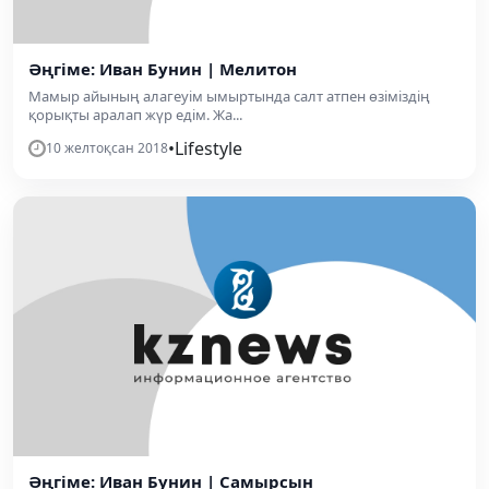
Әңгіме: Иван Бунин | Мелитон
Мамыр айының алагеуім ымыртында салт атпен өзіміздің
қорықты аралап жүр едім. Жа...
•
Lifestyle
10 желтоқсан 2018
Әңгіме: Иван Бунин | Самырсын