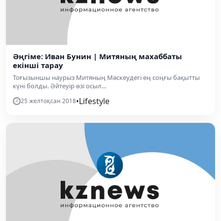
Әңгіме: Иван Бунин | Митяның махаббаты
екінші тарау
Тоғызыншы наурыз Митяның Мәскеудегі ең соңғы бақытты
күні болды. Әйтеуір өзі осыл...
•
Lifestyle
25 желтоқсан 2018