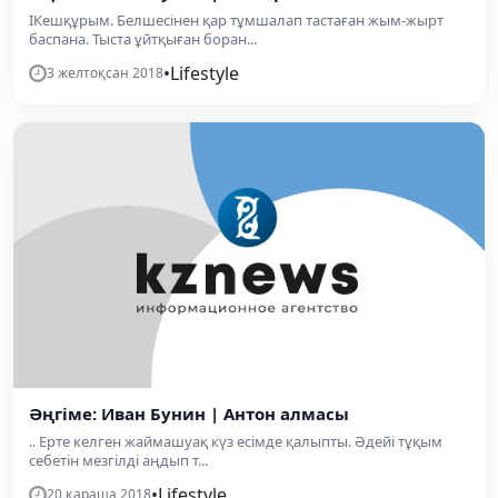
IКешқұрым. Белшесінен қар тұмшалап тастаған жым-жырт
баспана. Тыста ұйтқыған боран...
•
Lifestyle
3 желтоқсан 2018
Әңгіме: Иван Бунин | Антон алмасы
.. Ерте келген жаймашуақ күз есімде қалыпты. Әдейі тұқым
себетін мезгілді аңдып т...
•
Lifestyle
20 қараша 2018