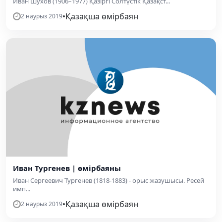
Иван Шухов (1906–1977) Қазіргі Солтүстік Қазақст...
•
Қазақша өмірбаян
2 наурыз 2019
Иван Тургенев | өмірбаяны
Иван Сергеевич Тургенев (1818-1883) - орыс жазушысы. Ресей
имп...
•
Қазақша өмірбаян
2 наурыз 2019