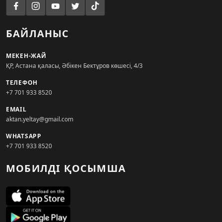
БАЙЛАНЫС
МЕКЕН-ЖАЙ
ҚР, Астана қаласы, Әбікен Бектұров көшесі, 4/3
ТЕЛЕФОН
+7 701 933 8520
EMAIL
aktan.yeltay@gmail.com
WHATSAPP
+7 701 933 8520
МОБИЛДІ ҚОСЫМША