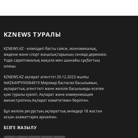
KZNEWS ТУРАЛЫ
KZNEWS.KZ - еліміздегі басты саяси, экономикалық,
мәдени және спорт жаңалықтарының сенімді дереккөзі.
Үздік сараптамалық мақала мен шынайы сұқбаттың
алаңы.
KZNEWS.KZ ақпарат агенттігі 29.12.2023 жылғы
№KZ64VPY00084819 Мерзімді баспасөз басылымын,
ақпараттық агенттікті және желілік басылымды есепке
қою туралы куәлігі, Ақпарат және коммуникация
министрлігінің Ақпарат комитетімен берілген.
Бұл желілік ресурстың ақпараттық өнімдері 18 жастан
асқан азаматтарға арналған.
БІЗГЕ ЖАЗЫЛУ