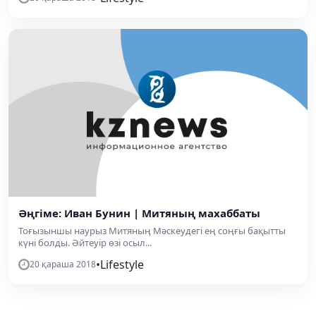
Әңгіме: Иван Бунин | Митяның махаббаты
Тоғызыншы наурыз Митяның Мәскеудегі ең соңғы бақытты
күні болды. Әйтеуір өзі осыл...
•
Lifestyle
20 қараша 2018