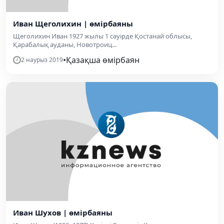
Иван Щеголихин | өмірбаяны
Щеголихин Иван 1927 жылы 1 сәуірде Қостанай облысы,
Қарабалық ауданы, Новотроиц...
•
Қазақша өмірбаян
2 наурыз 2019
Иван Шухов | өмірбаяны