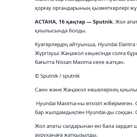
қорғау органдарының қызметкерлері жұ
АСТАНА, 16 қаңтар — Sputnik
. Жол ап
қиылысында болды.
Куәгерлердің айтуынша, Hyundai Elantra
Жүргізуші Жаңажол көшесінде солға бұр
бағытта Nissan Maxima келе жатқан.
© Sputnik / sputnik
Саин және Жаңажол көшелерінің қиылы
Hyundai Maxima-ны өткізіп жібермеген. 
бар жылдамдықпен Hyundai-ды соққан. 
Жол апаты салдарынан екі бала зардап 
ауруханаға жатқызылды.