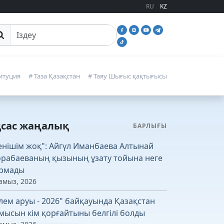
RU
KZ
йттан іздеу
итуция
# Таза Қазақстан
# Таяу Шығыс қақтығысы
қсас жаңалық
БАРЛЫҒЫ
енішім жоқ": Айгүл Иманбаева Алтынай
рабаеваның қызының ұзату тойына неге
рмады
амыз, 2026
лем аруы - 2026" байқауында Қазақстан
мысын кім қорғайтыны белгілі болды