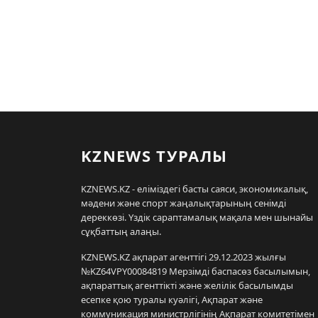
KZNEWS ТУРАЛЫ
KZNEWS.KZ - еліміздегі басты саяси, экономикалық,
мәдени және спорт жаңалықтарының сенімді
дереккөзі. Үздік сараптамалық мақала мен шынайы
сұқбаттың алаңы.
KZNEWS.KZ ақпарат агенттігі 29.12.2023 жылғы
№KZ64VPY00084819 Мерзімді баспасөз басылымын,
ақпараттық агенттікті және желілік басылымды
есепке қою туралы куәлігі, Ақпарат және
коммуникация министрлігінің Ақпарат комитетімен