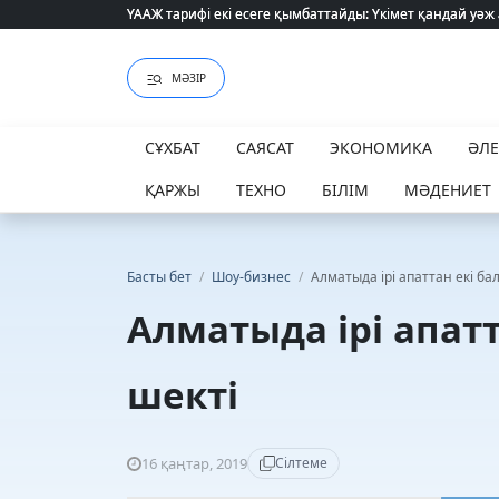
ҮААЖ тарифі екі есеге қымбаттайды: Үкімет қандай уәж
ҮААЖ тарифі екі есеге қымбаттайды: Үкімет қандай уәж
МӘЗІР
СҰХБАТ
САЯСАТ
ЭКОНОМИКА
ӘЛ
ҚАРЖЫ
ТЕХНО
БІЛІМ
МӘДЕНИЕТ
Басты бет
/
Шоу-бизнес
/
Алматыда ірі апаттан екі ба
Алматыда ірі апатт
шекті
16 қаңтар, 2019
Сілтеме