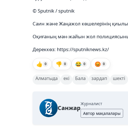
© Sputnik / sputnik
Саин және Жаңажол көшелерінің қиылы
Оқиғаның мән-жайын жол полициясыны
Дереккөз: https://sputniknews.kz/
👍
👎
😂
😡
0
0
0
0
Алматыда
екі
Бала
зардап
шекті
Журналист
Санжар
Автор мақалалары