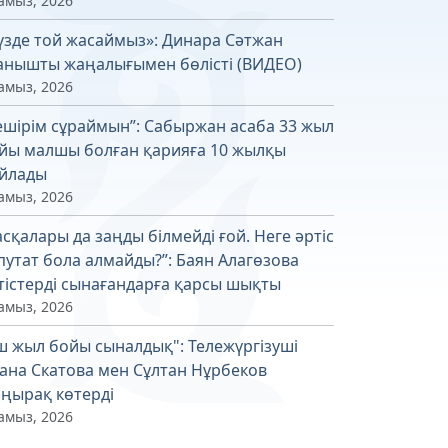
амыз, 2026
үзде той жасаймыз»: Динара Сәтжан
анышты жаңалығымен бөлісті (ВИДЕО)
амыз, 2026
ешірім сұраймын”: Сабыржан асаба 33 жыл
йы малшы болған қарияға 10 жылқы
йлады
амыз, 2026
асқалары да заңды білмейді ғой. Неге әртіс
путат бола алмайды?”: Баян Алагөзова
тістерді сынағандарға қарсы шықты
амыз, 2026
ш жыл бойы сыналдық": Тележүргізуші
ана Скатова мен Сұлтан Нұрбеков
ңырақ көтерді
амыз, 2026