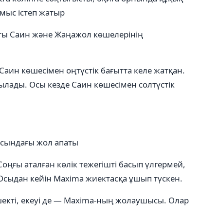
мыс істеп жатыр
аты Саин және Жаңажол көшелерінің
 Саин көшесімен оңтүстік бағытта келе жатқан.
ылады. Осы кезде Саин көшесімен солтүстік
сындағы жол апаты
Соңғы аталған көлік тежегішті басып үлгермей,
Осыдан кейін Maxima жиектасқа ұшып түскен.
шекті, екеуі де — Maxima-ның жолаушысы. Олар