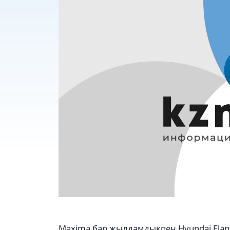
Maxima бар жылдамдықпен Hyundai Elant