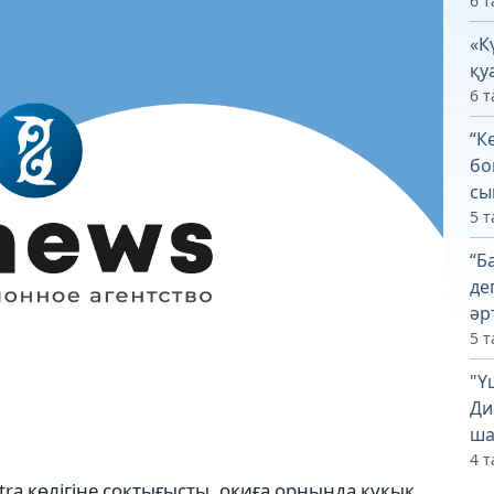
6 т
«К
қу
6 т
“К
бо
сы
5 т
“Б
де
әр
5 т
"Ү
Ди
ша
4 т
ra көлігіне соқтығысты, оқиға орнында құқық