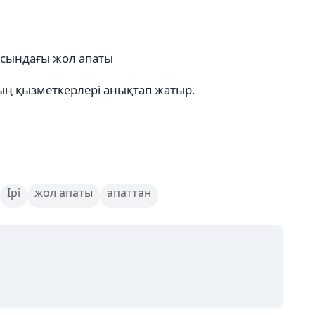
сындағы жол апаты
ң қызметкерлері анықтап жатыр.
Ірі
жол апаты
апаттан