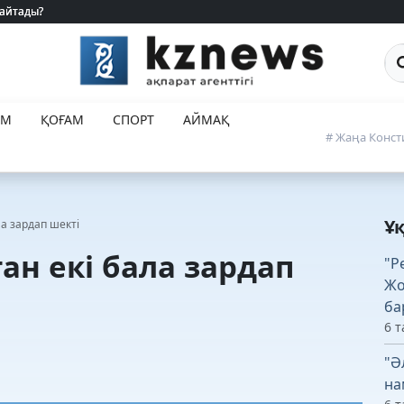
 айтады?
 айтады?
Са
ЕМ
ҚОҒАМ
СПОРТ
АЙМАҚ
# Жаңа Конст
Ұ
ла зардап шекті
ан екі бала зардап
"Р
Жо
ба
6 т
"Ә
на