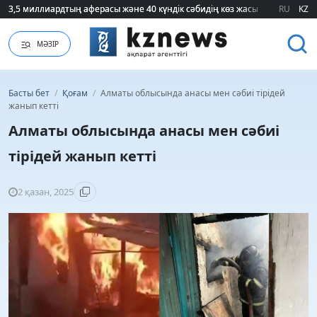
3,5 миллиардтың аферасы және 40 күндік сәбидің көз жасы: Медицинад
3,5 миллиардтың аферасы және 40 күндік сәбидің көз жасы: Медицинад
RU
KZ
МӘЗІР
Басты бет
/
Қоғам
/
Алматы облысында анасы мен сәбиі тірідей
жанып кетті
Алматы облысында анасы мен сәбиі
тірідей жанып кетті
2 қазан, 2025