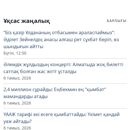
Ұқсас жаңалық
БАРЛЫҒЫ
“Біз қазір Ұлдананың отбасымен араласпаймыз”:
Әділет Зейнелдің анасы алғаш рет сұхбат беріп, өз
шындығын айтты
Бүгін, 12:50
Әлемдік жұлдыздың концерті: Алматыда жоқ билетті
сатпақ болған жас жігіт ұсталды
6 тамыз, 2026
2,4 миллион сұрайды: Еңбекмин ең “қымбат“
мамандарды атады
6 тамыз, 2026
ҮААЖ тарифі екі есеге қымбаттайды: Үкімет қандай
уәж айтады?
6 тамыз, 2026