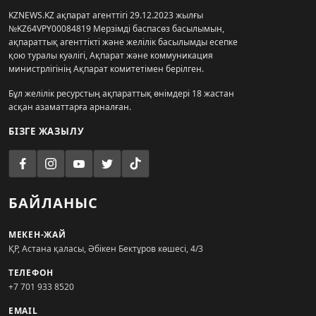
KZNEWS.KZ ақпарат агенттігі 29.12.2023 жылғы
№KZ64VPY00084819 Мерзімді баспасөз басылымын,
ақпараттық агенттікті және желілік басылымды есепке
қою туралы куәлігі, Ақпарат және коммуникация
министрлігінің Ақпарат комитетімен берілген.
Бұл желілік ресурстың ақпараттық өнімдері 18 жастан
асқан азаматтарға арналған.
БІЗГЕ ЖАЗЫЛУ
БАЙЛАНЫС
МЕКЕН-ЖАЙ
ҚР, Астана қаласы, Әбікен Бектұров көшесі, 4/3
ТЕЛЕФОН
+7 701 933 8520
EMAIL