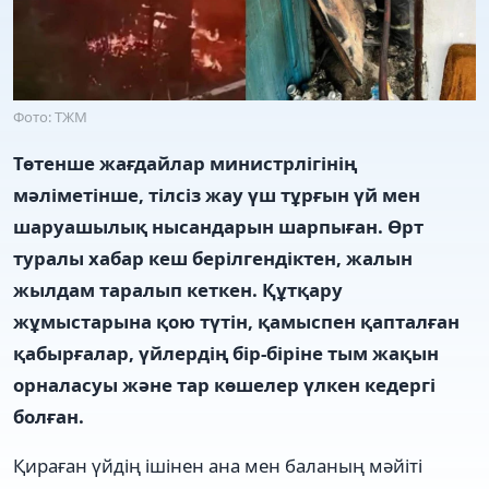
Фото: ТЖМ
Төтенше жағдайлар министрлігінің
мәліметінше, тілсіз жау үш тұрғын үй мен
шаруашылық нысандарын шарпыған. Өрт
туралы хабар кеш берілгендіктен, жалын
жылдам таралып кеткен. Құтқару
жұмыстарына қою түтін, қамыспен қапталған
қабырғалар, үйлердің бір-біріне тым жақын
орналасуы және тар көшелер үлкен кедергі
болған.
Қираған үйдің ішінен ана мен баланың мәйіті