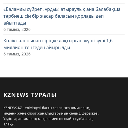
«Баламды сүйреп, ұрды»: атыраулық ана балабақша
тәрбиешісін бір жасар баласын қорлады деп
айыптады
6 тамыз, 2026
Көлік салонынан сіріңке лақтырған жүргізуші 1,6
миллион теңгеден айырылды
6 тамыз, 2026
KZNEWS ТУРАЛЫ
KZNEWS.KZ - еліміздегі басты саяси, экономикалық,
мәдени және спорт жаңалықтарының сенімді дереккөзі.
Үздік сараптамалық мақала мен шынайы сұқбаттың
алаңы.