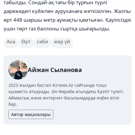
табылды. Сондай-ақ тағы бір тұрғын түрлі
дәрежедегі күйікпен ауруханаға жеткізілген. Жалпы
өрт 448 шаршы метр аумақты қамтыған. Қауіпсіздік
үшін төрт газ баллоны сыртқа шығарылды.
Ана
Өрт
сәби
жер үй
Айжан Сыланова
2023 жылдан бастап Kznews.kz сайтында тілші
қызметін атқарады. Әл-Фараби атындағы ҚазҰУ түлегі.
Аймақтық және интернет-басылымдарда еңбек өтілі
бар.
Автор мақалалары