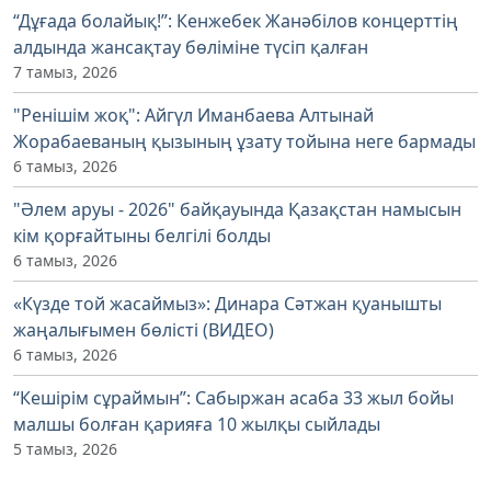
“Дұғада болайық!”: Кенжебек Жанәбілов концерттің
алдында жансақтау бөліміне түсіп қалған
7 тамыз, 2026
"Ренішім жоқ": Айгүл Иманбаева Алтынай
Жорабаеваның қызының ұзату тойына неге бармады
6 тамыз, 2026
"Әлем аруы - 2026" байқауында Қазақстан намысын
кім қорғайтыны белгілі болды
6 тамыз, 2026
«Күзде той жасаймыз»: Динара Сәтжан қуанышты
жаңалығымен бөлісті (ВИДЕО)
6 тамыз, 2026
“Кешірім сұраймын”: Сабыржан асаба 33 жыл бойы
малшы болған қарияға 10 жылқы сыйлады
5 тамыз, 2026