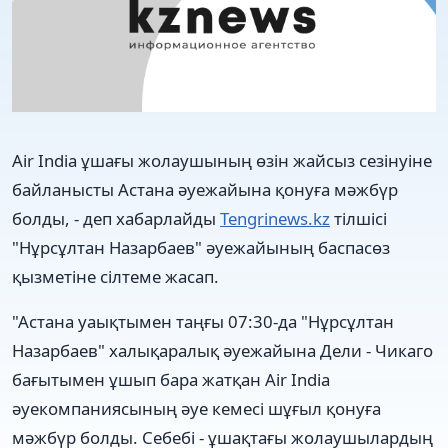
Air India ұшағы жолаушының өзін жайсыз сезінуіне
байланысты Астана әуежайына қонуға мәжбүр
болды, - деп хабарлайды
Tengrinews.kz
тілшісі
"Нұрсұлтан Назарбаев" әуежайының баспасөз
қызметіне сілтеме жасап.
"Астана уаықтымен таңғы 07:30-да "Нұрсұлтан
Назарбаев" халықаралық әуежайына Дели - Чикаго
бағытымен ұшып бара жатқан Air India
әуекомпаниясының әуе кемесі шұғыл қонуға
мәжбүр болды. Себебі - ұшақтағы жолаушылардың