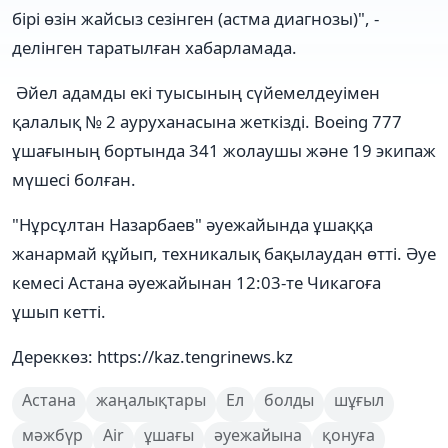
бірі өзін жайсыз сезінген (астма диагнозы)", -
делінген таратылған хабарламада.
Әйел адамды екі туысының сүйемелдеуімен
қалалық № 2 ауруханасына жеткізді. Boeing 777
ұшағының бортында 341 жолаушы және 19 экипаж
мүшесі болған.
"Нұрсұлтан Назарбаев" әуежайында ұшаққа
жанармай құйып, техникалық бақылаудан өтті. Әуе
кемесі Астана әуежайынан 12:03-те Чикагоға
ұшып кетті.
Дереккөз: https://kaz.tengrinews.kz
Астана
жаңалықтары
Ел
болды
шұғыл
мәжбүр
Air
ұшағы
әуежайына
қонуға