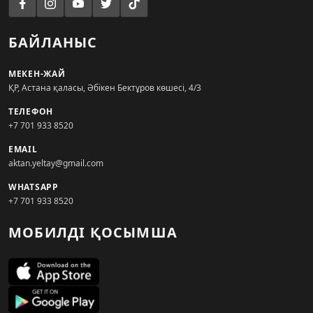
БАЙЛАНЫС
МЕКЕН-ЖАЙ
ҚР, Астана қаласы, Әбікен Бектұров көшесі, 4/3
ТЕЛЕФОН
+7 701 933 8520
EMAIL
aktan.yeltay@gmail.com
WHATSAPP
+7 701 933 8520
МОБИЛДІ ҚОСЫМША