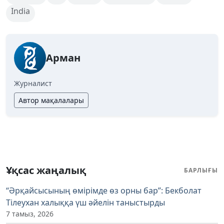
India
Арман
Журналист
Автор мақалалары
Ұқсас жаңалық
БАРЛЫҒЫ
“Әрқайсысының өмірімде өз орны бар”: Бекболат
Тілеухан халыққа үш әйелін таныстырды
7 тамыз, 2026