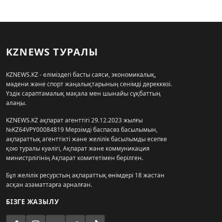
KZNEWS ТУРАЛЫ
KZNEWS.KZ - еліміздегі басты саяси, экономикалық,
мәдени және спорт жаңалықтарының сенімді дереккөзі.
Үздік сараптамалық мақала мен шынайы сұқбаттың
алаңы.
KZNEWS.KZ ақпарат агенттігі 29.12.2023 жылғы
№KZ64VPY00084819 Мерзімді баспасөз басылымын,
ақпараттық агенттікті және желілік басылымды есепке
қою туралы куәлігі, Ақпарат және коммуникация
министрлігінің Ақпарат комитетімен берілген.
Бұл желілік ресурстың ақпараттық өнімдері 18 жастан
асқан азаматтарға арналған.
БІЗГЕ ЖАЗЫЛУ