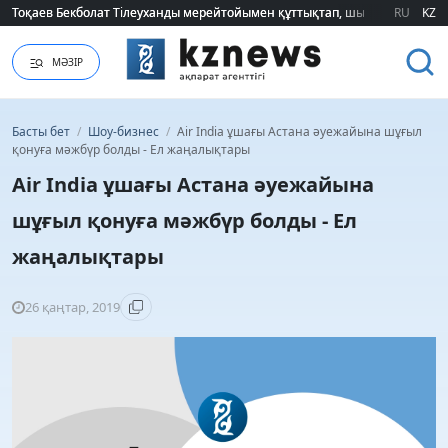
Тоқаев Бекболат Тілеуханды мерейтойымен құттықтап, шығармашылық т
Тоқаев Бекболат Тілеуханды мерейтойымен құттықтап, шығармашылық т
RU
KZ
МӘЗІР
Басты бет
/
Шоу-бизнес
/
Air India ұшағы Астана әуежайына шұғыл
қонуға мәжбүр болды - Ел жаңалықтары
Air India ұшағы Астана әуежайына
шұғыл қонуға мәжбүр болды - Ел
жаңалықтары
26 қаңтар, 2019