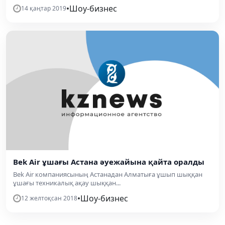
•
Шоу-бизнес
14 қаңтар 2019
Bek Air ұшағы Астана әуежайына қайта оралды
Bek Air компаниясының Астанадан Алматыға ұшып шыққан
ұшағы техникалық ақау шыққан...
•
Шоу-бизнес
12 желтоқсан 2018