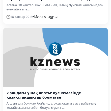
Астана. 18 қаңтар. KAZISLAM – АҚШ-тың Луисвил қаласындағы
әуежайға әле...
•
Ислам нұры
18 қаңтар 2019
Ирандағы ұшақ апаты: әуе кемесінде
қазақстандықтар болмаған
Алдын ала болжам бойынша, оқыс оқиғаға ауа райының
қолайсыздығы себеп болуы мүмкін....