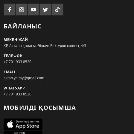
БАЙЛАНЫС
МЕКЕН-ЖАЙ
ҚР, Астана қаласы, Әбікен Бектұров көшесі, 4/3
ТЕЛЕФОН
+7 701 933 8520
EMAIL
aktan.yeltay@gmail.com
WHATSAPP
+7 701 933 8520
МОБИЛДІ ҚОСЫМША