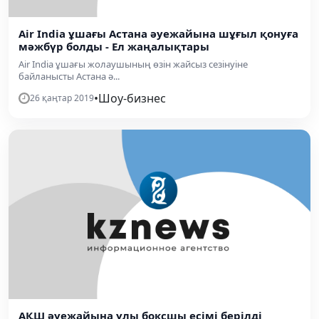
Air India ұшағы Астана әуежайына шұғыл қонуға
мәжбүр болды - Ел жаңалықтары
Air India ұшағы жолаушының өзін жайсыз сезінуіне
байланысты Астана ә...
•
Шоу-бизнес
26 қаңтар 2019
АҚШ әуежайына ұлы боксшы есімі берілді