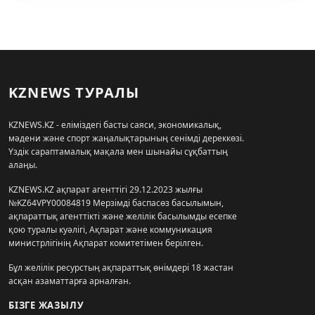
KZNEWS ТУРАЛЫ
KZNEWS.KZ - еліміздегі басты саяси, экономикалық,
мәдени және спорт жаңалықтарының сенімді дереккөзі.
Үздік сараптамалық мақала мен шынайы сұқбаттың
алаңы.
KZNEWS.KZ ақпарат агенттігі 29.12.2023 жылғы
№KZ64VPY00084819 Мерзімді баспасөз басылымын,
ақпараттық агенттікті және желілік басылымды есепке
қою туралы куәлігі, Ақпарат және коммуникация
министрлігінің Ақпарат комитетімен берілген.
Бұл желілік ресурстың ақпараттық өнімдері 18 жастан
асқан азаматтарға арналған.
БІЗГЕ ЖАЗЫЛУ