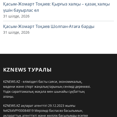
Қасым-Жомарт Тоқаев: Қырғыз халқы – қазақ халқы
үшін бауырлас ел
31 шілде, 2026
Қасым-Жомарт Тоқаев Шолпан-Атаға барды
31 шілде, 2026
KZNEWS ТУРАЛЫ
KZNEWS.KZ - еліміздегі басты саяси, экономикалық,
мәдени және спорт жаңалықтарының сенімді дереккөзі.
Үздік сараптамалық мақала мен шынайы сұқбаттың
алаңы.
KZNEWS.KZ ақпарат агенттігі 29.12.2023 жылғы
№KZ64VPY00084819 Мерзімді баспасөз басылымын,
ақпараттық агенттікті және желілік басылымды есепке