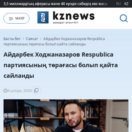
3,5 миллиардтың аферасы және 40 күндік сәбидің көз жасы: Медицинад
3,5 миллиардтың аферасы және 40 күндік сәбидің көз жасы: Медицинад
RU
KZ
МӘЗІР
Басты бет
/
Саясат
/
Айдарбек Ходжаназаров Respublica
партиясының төрағасы болып қайта сайланды
Айдарбек Ходжаназаров Respublica
партиясының төрағасы болып қайта
сайланды
4 шілде, 2026