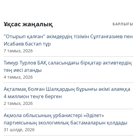
Ұқсас жаңалық
БАРЛЫҒЫ
"Отырып қалған" әкімдердің тізімін Сұлтанғазиев пен
Исабаев бастап тұр
7 тамыз, 2026
Тимур Турлов БАҚ саласындағы бірқатар активтердің
тең иесі атанды
4 тамыз, 2026
Ақталмақ болған Шалқардың бұрынғы әкімі алаяққа
4 миллион теңге берген
2 тамыз, 2026
Ақмола облысының урбанистері «Әділет»
партиясының экологиялық бастамаларын қолдады
31 шілде, 2026