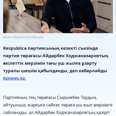
Фото: Нурсултан Ибраев
Respublica партиясының кезекті съезінде
партия төрағасы Айдарбек Ходжаназаровтың
өкілеттік мерзімін тағы үш жылға ұзарту
туралы шешім қабылданды, деп хабарлайды
kznews.kz.
Партияның тең төрағасы Сырымбек Таудың
айтуынша, жарғыға сәйкес төраға үш жыл мерзімге
сайланады, ал Айдарбек Ходжаназаровтың қазіргі