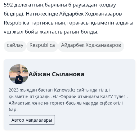
592 делегаттың барлығы бірауыздан қолдау
білдірді. Нәтижесінде Айдарбек Ходжаназаров
Respublica партиясының төрағасы қызметін алдағы
үш жыл бойы жалғастыратын болды.
сайлау
Respublica
Айдарбек Ходжаназаров
Айжан Сыланова
2023 жылдан бастап Kznews.kz сайтында тілші
қызметін атқарады. Әл-Фараби атындағы ҚазҰУ түлегі.
Аймақтық және интернет-басылымдарда еңбек өтілі
бар.
Автор мақалалары