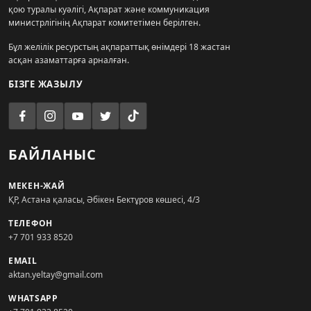
қою туралы куәлігі, Ақпарат және коммуникация
министрлігінің Ақпарат комитетімен берілген.
Бұл желілік ресурстың ақпараттық өнімдері 18 жастан
асқан азаматтарға арналған.
БІЗГЕ ЖАЗЫЛУ
БАЙЛАНЫС
МЕКЕН-ЖАЙ
ҚР, Астана қаласы, Әбікен Бектұров көшесі, 4/3
ТЕЛЕФОН
+7 701 933 8520
EMAIL
aktan.yeltay@gmail.com
WHATSAPP