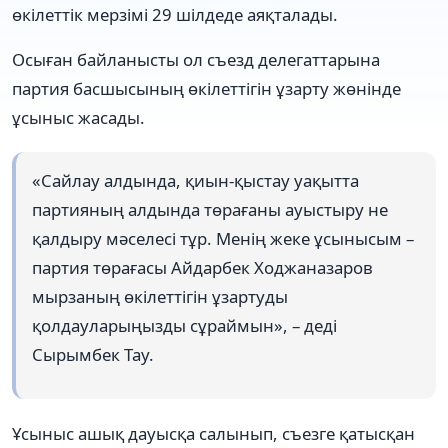
өкілеттік мерзімі 29 шілдеде аяқталады.
Осыған байланысты ол съезд делегаттарына
партия басшысының өкілеттігін ұзарту жөнінде
ұсыныс жасады.
«Сайлау алдында, қиын-қыстау уақытта
партияның алдында төрағаны ауыстыру не
қалдыру мәселесі тұр. Менің жеке ұсынысым –
партия төрағасы Айдарбек Ходжаназаров
мырзаның өкілеттігін ұзартуды
қолдауларыңызды сұраймын», – деді
Сырымбек Тау.
Ұсыныс ашық дауысқа салынып, съезге қатысқан