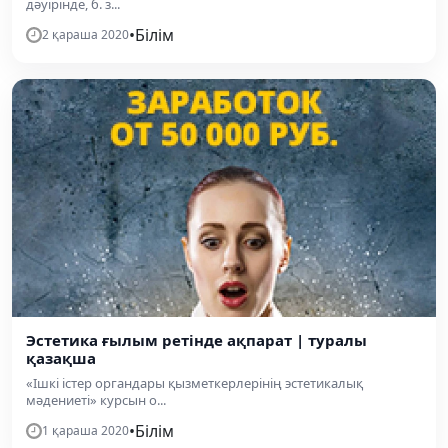
дәуірінде, б. з...
•
Білім
2 қараша 2020
Эстетика ғылым ретінде ақпарат | туралы
қазақша
«Ішкі істер органдары қызметкерлерінің эстетикалық
мәдениеті» курсын о...
•
Білім
1 қараша 2020