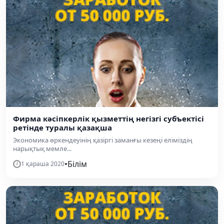
Фирма кәсіпкерлік қызметтің негізгі субъектісі
ретінде туралы қазақша
Экономика өркендеуінің қазіргі заманғы кезеңі еліміздің
нарықтық мемле...
•
Білім
1 қараша 2020