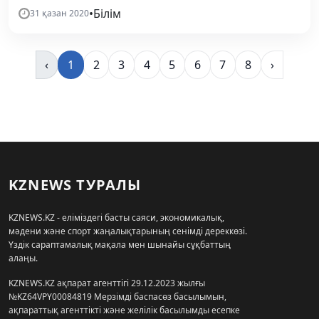
•
Білім
31 қазан 2020
‹
1
2
3
4
5
6
7
8
›
KZNEWS ТУРАЛЫ
KZNEWS.KZ - еліміздегі басты саяси, экономикалық,
мәдени және спорт жаңалықтарының сенімді дереккөзі.
Үздік сараптамалық мақала мен шынайы сұқбаттың
алаңы.
KZNEWS.KZ ақпарат агенттігі 29.12.2023 жылғы
№KZ64VPY00084819 Мерзімді баспасөз басылымын,
ақпараттық агенттікті және желілік басылымды есепке