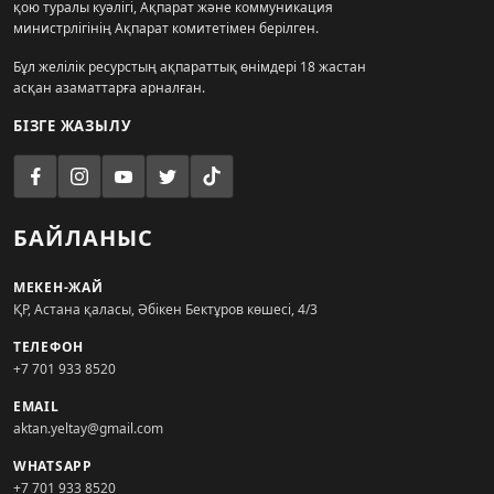
қою туралы куәлігі, Ақпарат және коммуникация
министрлігінің Ақпарат комитетімен берілген.
Бұл желілік ресурстың ақпараттық өнімдері 18 жастан
асқан азаматтарға арналған.
БІЗГЕ ЖАЗЫЛУ
БАЙЛАНЫС
МЕКЕН-ЖАЙ
ҚР, Астана қаласы, Әбікен Бектұров көшесі, 4/3
ТЕЛЕФОН
+7 701 933 8520
EMAIL
aktan.yeltay@gmail.com
WHATSAPP
+7 701 933 8520