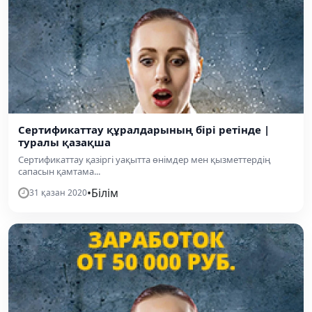
Сертификаттау құралдарының бірі ретінде |
туралы қазақша
Сертификаттау қазіргі уақытта өнімдер мен қызметтердің
сапасын қамтама...
•
Білім
31 қазан 2020