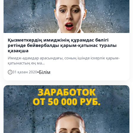
Қызметкердің имиджінің құрамдас бөлігі
ретінде бейвербалды қарым-қатынас туралы
қазақша
Имидж-адамдар арасындағы, соның ішінде іскерлік қарым-
қатынастың ең ма...
•
Білім
31 қазан 2020