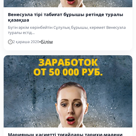
Венесуэла тірі табиғат бұрышы ретінде туралы
қазақша
Бүгін әркім көрінбейтін Сұлулық бұрышы, керемет Венесуэла
туралы естід...
•
Білім
2 қараша 2020
Марияның қасиетті тоғайлары тарихи-мәдени