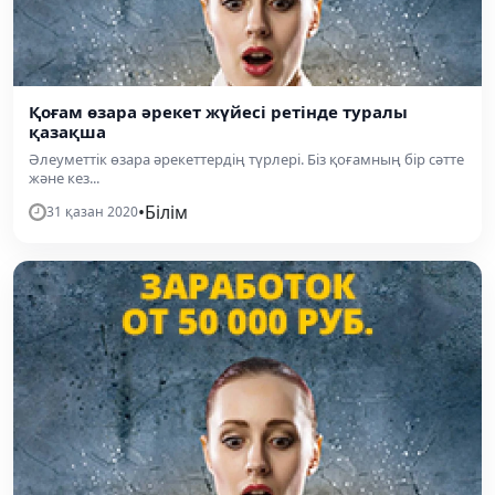
Қоғам өзара әрекет жүйесі ретінде туралы
қазақша
Әлеуметтік өзара әрекеттердің түрлері. Біз қоғамның бір сәтте
және кез...
•
Білім
31 қазан 2020