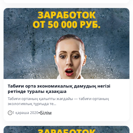
Табиғи орта экономикалық дамудың негізі
ретінде туралы қазақша
Табиғи ортаның қалыпты жағдайы — табиғи ортаның
экологиялық тұрғыда те...
•
Білім
1 қараша 2020