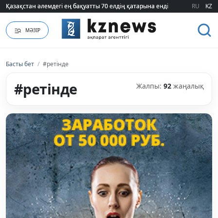
ҮААЖ тарифі екі есеге қымбаттайды: Үкімет қандай уәж айтады?
RU
KZ
МӘЗІР
Басты бет
/
#ретінде
#ретінде
Жалпы:
92
жаңалық