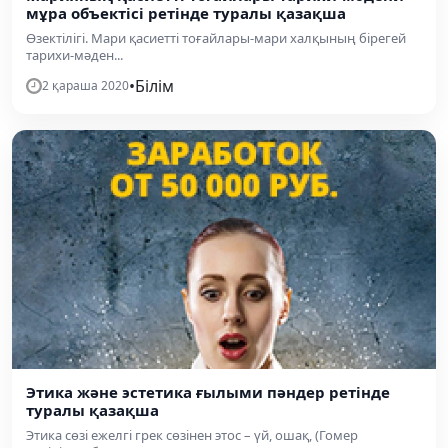
мұра объектісі ретінде туралы қазақша
Өзектілігі. Мари қасиетті тоғайлары-мари халқының бірегей
тарихи-мәден...
•
Білім
2 қараша 2020
Этика және эстетика ғылыми пәндер ретінде
туралы қазақша
Этика сөзі ежелгі грек сөзінен этос – үй, ошақ, (Гомер