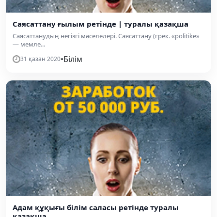
Саясаттану ғылым ретінде | туралы қазақша
Саясаттанудың негізгі мәселелері. Саясаттану (грек. «politike»
— мемле...
•
Білім
31 қазан 2020
Адам құқығы білім саласы ретінде туралы
қазақша