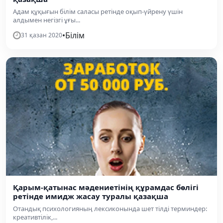
Адам құқығын білім саласы ретінде оқып-үйрену үшін
алдымен негізгі ұғы...
•
Білім
31 қазан 2020
Қарым-қатынас мәдениетінің құрамдас бөлігі
ретінде имидж жасау туралы қазақша
Отандық психологияның лексиконында шет тілді терминдер:
креативтілік,...