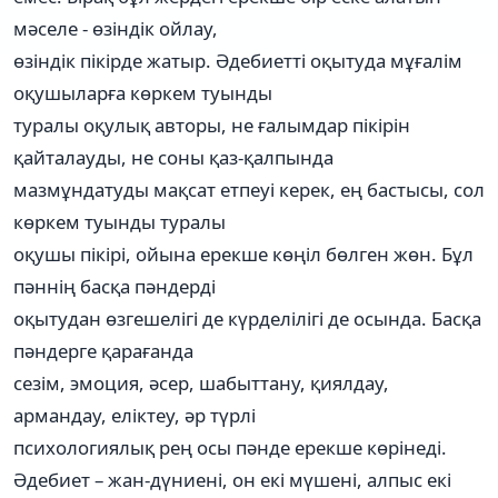
мәселе - өзіндік ойлау,
өзіндік пікірде жатыр. Әдебиетті оқытуда мұғалім
оқушыларға көркем туынды
туралы оқулық авторы, не ғалымдар пікірін
қайталауды, не соны қаз-қалпында
мазмұндатуды мақсат етпеуі керек, ең бастысы, сол
көркем туынды туралы
оқушы пікірі, ойына ерекше көңіл бөлген жөн. Бұл
пәннің басқа пәндерді
оқытудан өзгешелігі де күрделілігі де осында. Басқа
пәндерге қарағанда
сезім, эмоция, әсер, шабыттану, қиялдау,
армандау, еліктеу, әр түрлі
психологиялық рең осы пәнде ерекше көрінеді.
Әдебиет – жан-дүниені, он екі мүшені, алпыс екі