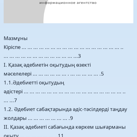
Мазмұны
Кіріспе ... ... ... ... ... ... ... ... ... ... ... ... ... ... ... ... ... ..
... ... ... ... ... ... ... ... ... ... ... ... ...3
І. Қазақ әдебиетін оқытудың өзекті
мәселелері ... ... ... ... ... ... . ... ... ... ... ... .5
1.1.Әдебиетті оқытудың
әдістері ... ... ... ... ... ... ... ... ... ... ... ... ... ... ... ... ... ..
... ...7
1.2. Әдебиет сабақтарында әдіс-тәсілдерді таңдау
жолдары ... ... ... ... ... ... ... .9
ІІ. Қазақ әдебиеті сабағында көркем шығарманы
оқыту ... ... ... ... ... ... ..11