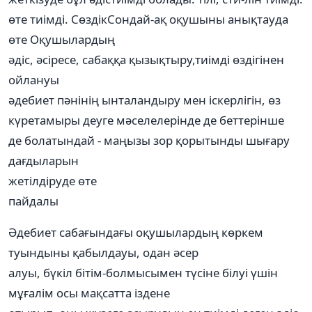
өте тиімді. СөздікСондай-ақ оқушыны анықтауда
өте Оқушылардың
әдіс, әсіресе, сабаққа қызықтыру,тиімді өздігінен
ойлануы
әдебиет пәнінің ынталандыру мен іскерлігін, өз
күретамыры деуге мәселелерінде де беттерінше
де болатындай - маңызы зор қорытынды шығару
дағдыларын
жетілдіруде өте
пайдалы
Әдебиет сабағындағы оқушылардың көркем
туындыны қабылдауы, одан әсер
алуы, бүкіл бітім-болмысымен түсіне білуі үшін
мұғалім осы мақсатта іздене