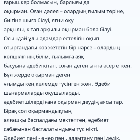
ғарышкер болмасын, барлығы да
оқырман. Оған дәлел – олардың ғылым төріне,
биігіне шыға білуі, яғни оқу
арқылы, кітап арқылы оқырман бола білуі.
Осындай ұлы адамдар естелігін оқып
отырғандағы көз жететін бір нәрсе – олардың
көпшілігінің білім, ғылымға аяқ
басуына әдеби кітап, соған деген ынта әсер еткен.
Бұл жерде оқырман деген
ұғымды кең көлемде түсінген жөн. Әдеби
шығармаларды оқушыларды,
әдебиетшілерді ғана оқырман деудің аясы тар.
Бірақ сол оқырмандықтың
алғашқы баспалдағы мектептен, әдебиет
сабағынан басталатындығы түсінікті.
Әдебиет пәні - өнер пәні, адамтану пәні дедік.