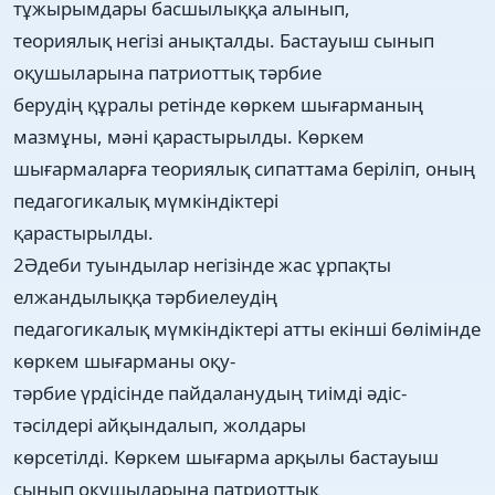
тұжырымдары басшылыққа алынып,
теориялық негізі анықталды. Бастауыш сынып
оқушыларына патриоттық тәрбие
берудің құралы ретінде көркем шығарманың
мазмұны, мәні қарастырылды. Көркем
шығармаларға теориялық сипаттама беріліп, оның
педагогикалық мүмкіндіктері
қарастырылды.
2Әдеби туындылар негізінде жас ұрпақты
елжандылыққа тәрбиелеудің
педагогикалық мүмкіндіктері атты екінші бөлімінде
көркем шығарманы оқу-
тәрбие үрдісінде пайдаланудың тиімді әдіс-
тәсілдері айқындалып, жолдары
көрсетілді. Көркем шығарма арқылы бастауыш
сынып оқушыларына патриоттық