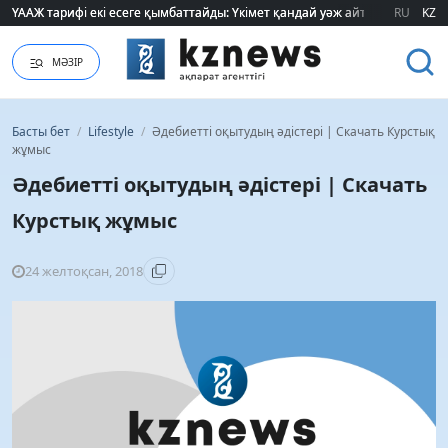
RU
KZ
"320 мың теңге таппасаң... кедейсің": әлеуметтің табысы туралы түсінігі ө
МӘЗІР
Басты бет
/
Lifestyle
/
Әдебиетті оқытудың әдістері | Скачать Курстық
жұмыс
Әдебиетті оқытудың әдістері | Скачать
Курстық жұмыс
24 желтоқсан, 2018