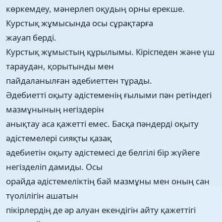
көркемдеу, мәнерлеп оқудың орны ерекше.
Курстық жұмысында осы сұрақтарға
жауап берді.
Курстық жұмыстың құрылымы. Кіріспеден және үш
тараудан, қорытынды мен
пайдаланылған әдебиеттен тұрады.
Әдебиетті оқыту әдістеменің ғылыми пән ретіндегі
мазмұнының негіздерін
анықтау аса қажетті емес. Басқа пәндерді оқыту
әдістемелері сияқты қазақ
әдебиетін оқыту әдістемесі де белгілі бір жүйеге
негізделіп дамиды. Осы
орайда әдістемеліктің бай мазмұны мен оның сан
түолілігін ашатын
пікірлердің де әр алуан екендігін айту қажеттігі