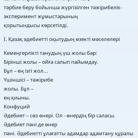
тәрбие беру бойынша жүргізілген тәжірибелік-
эксперимент жұмыстарының
қорытындысы көрсетілді.
І. Қазақ әдебиетті оқытудың өзекті мәселелері
Кемеңгерлікті танудың үш жолы бар:
Бірінші жолы – ойға салып пайымдау.
Бұл – ең ізгі жол...
Үшіншісі – тәжірибе
жолы. Бұл –
ең қиыны.
Конфуций
Әдебиет – сөз өнері. Ол - өнердің бір саласы.
Әдебиет пәні де өнер
пәні. Әдебиетті ұлағатты адамдар адамтану құралы