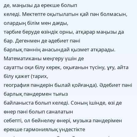
де, маңызы да ерекше болып
келеді. Мектепте оқытылатын қай пән болмасын,
олардың білім мен дағды,
тәрбие беруде өзіндік орны, атқарар маңызы да
бар. Дегенмен де әдебиет пәні
барлық пәннің анасындай қызмет атқарады.
Математиканы меңгеру үшін де
сауатты оқи білу керек, оқығанын түсіну, ұғу, айта
білу қажет (тарих,
география пәндерін былай қойғанда). Әдебиет пәні
барлық пәндермен тығыз
байланыста болып келеді. Соның ішінде, өзі де
өнер пәні болып саналатын
себепті, ол бейнелеу өнері, музыка пәндерімен
ерекше гармониялық үндестікте