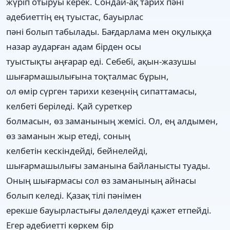
жүріп отыруы керек. Сондай-ақ тарих пәні
әдебиеттің ең туыстас, бауырлас
пәні болып табылады. Бағдарлама мен оқулыққа
назар аударған адам бірден осы
туыстықты аңғарар еді. Себебі, ақын-жазушы
шығармашылығына тоқталмас бұрын,
ол өмір сүрген тарихи кезеңнің сипаттамасы,
келбеті беріледі. Қай суреткер
болмасын, өз заманының жемісі. Ол, ең алдымен,
өз заманын жыр етеді, соның
келбетін кескіндейді, бейнелейді,
шығармашылығы заманына байланысты туады.
Оның шығармасы сол өз заманының айнасы
болып келеді. Қазақ тілі пәнімен
ерекше бауырластығы дәлелдеуді қажет етпейді.
Егер әдебиетті көркем бір