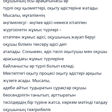
оқушының осы арақатынасы әр
түрлі оқу қызметтері, оқыту әдістеріне жатады.
Мысалы, мұғалімнің
әңгімелесуі - әңгіме әдісі немесе кітаппен
жүргізілетін жұмыс түрлері –
кітаппен жұмыс әдісі, оқушының жауап беруі
оқушы білімін тексеру әдісі деп
аталады. Сонымен, әдіс-тәсіл оқытушы мен оқушы
арасындағы жұмыс түрлеріне
байланысты әр түрлі болып келеді.
Мектептегі оқыту процесі оқыту әдістері арқылы
жүзеге асады. Мысалы,
әдеби айтыс тудыратын сұрақтар оқушы
беосенділігін танытып, арттыратын
тәсілдердің бір түріне жатса, көркем мәтінді талдау
оқушының тәжірибелік