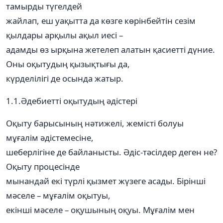
тамырды түгелдей
жайлап, еш уақытта да көзге көрінбейтін сезім
қылдары арқылы ақыл иесі –
адамды өз ырқына жетелеп алатын қасиетті дүние.
Оны оқытудың қызықтығы да,
күрделілігі де осында жатыр.
1.1.Әдебиетті оқытудың әдістері
Оқыту барысының нәтижелі, жемісті болуы
мұғалім әдістемесіне,
шеберлігіне де байланысты. Әдіс-тәсілдер деген не?
Оқыту процесінде
мынандай екі түрлі қызмет жүзеге асады. Бірінші
мәселе – мұғалім оқытуы,
екінші мәселе – оқушының оқуы. Мұғалім мен