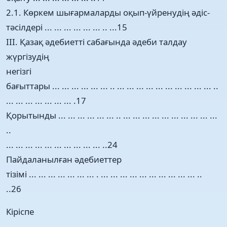
2.1. Көркем шығармаларды оқып-үйренудің әдіс-
тәсілдері ... ... ... ... ... ... .. ...15
ІІІ. Қазақ әдебиетті сабағында әдеби талдау
жүргізудің
негізгі
бағыттары ... ... ... ... ... ... .. ... ... ... ... ... ... ... ... ... ... ..
... ... ... ... ... ... ... .17
Қорытынды ... ... ... ... ... ... .. ... ... ... ... ... ... ... ... ... ...
..
... ... ... ... ... ... ... ... ... ... ..24
Пайдаланылған әдебиеттер
тізімі ... ... ... ... ... ... ... . ... ... ... ... ... ... ... ... ... ... ..
..26
Кіріспе