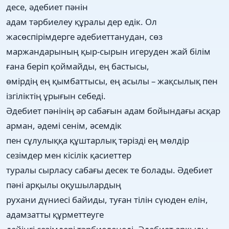
десе, әдебиет пәнін
адам тәрбиелеу құралы дер едік. Ол
жасөспірімдерге әдебиеттанудан, сөз
маржандарының қыр-сырын игеруден жай білім
ғана беріп қоймайды, ең бастысы,
өмірдің ең қымбаттысы, ең асылы – жақсылық пен
ізгіліктің ұрығын себеді.
Әдебиет пәнінің әр сабағын адам бойындағы асқар
арман, әдемі сенім, әсемдік
пен сұлулыққа құштарлық тәрізді ең мөлдір
сезімдер мен кісілік қасиеттер
туралы сырласу сабағы десек те болады. Әдебиет
пәні арқылы оқушылардың
рухани дүниесі байиды, туған тілін сүюден елін,
адамзатты құрметтеуге