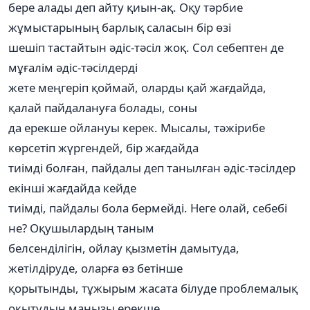
бере алады деп айту қиын-ақ. Оқу тәрбие
жұмыстарының барлық саласын бір өзі
шешіп тастайтын әдіс-тәсіл жоқ. Сол себептен де
мұғалім әдіс-тәсілдерді
жете меңгеріп қоймай, оларды қай жағдайда,
қалай пайдалануға болады, соны
да ерекше ойлануы керек. Мысалы, тәжірибе
көрсетіп жүргендей, бір жағдайда
тиімді болған, пайдалы деп танылған әдіс-тәсілдер
екінші жағдайда кейде
тиімді, пайдалы бола бермейді. Неге олай, себебі
не? Оқушылардың таным
белсенділігін, ойлау қызметін дамытуда,
жетілдіруде, оларға өз бетінше
қорытынды, тұжырым жасата білуде проблемалық
оқытудың маңызы ерекше.