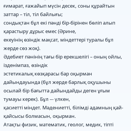
ғимарат, ғажайып мүсін десек, соны құрайтын
заттар – тіл, тіл байлығы;
сондықтан бұл екі пәнді бір-бірінен бөліп алып
қарастыру дұрыс емес (Әрине,
екеуінің өзіндік мақсат, міндеттері туралы бұл
жерде сөз жоқ).
Әдебиет пәнінің тағы бір ерекшелігі – оның ойлы,
ізденімпаз, өзіндік
эстетикалық көзқарасы бар оқырман
дайындауында (бұл жерде барлық оқушыны
осылай бір бағытта дайындайды деген ұғым
тумауы керек). Бұл –- үлкен,
қасиетті міндет. Мәдениетті, білімді адамның қай-
қайсысы болмасын, оқырман.
Атақты физик, математик, геолог, медик, тіпті