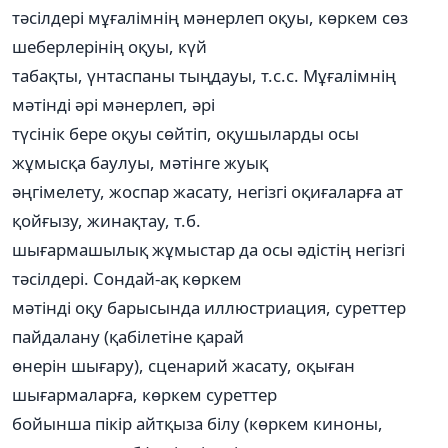
тәсілдері мұғалімнің мәнерлеп оқуы, көркем сөз
шеберлерінің оқуы, күй
табақты, үнтаспаны тыңдауы, т.с.с. Мұғалімнің
мәтінді әрі мәнерлеп, әрі
түсінік бере оқуы сөйтіп, оқушыларды осы
жұмысқа баулуы, мәтінге жуық
әңгімелету, жоспар жасату, негізгі оқиғаларға ат
қойғызу, жинақтау, т.б.
шығармашылық жұмыстар да осы әдістің негізгі
тәсілдері. Сондай-ақ көркем
мәтінді оқу барысында иллюстриация, суреттер
пайдалану (қабілетіне қарай
өнерін шығару), сценарий жасату, оқыған
шығармаларға, көркем суреттер
бойынша пікір айтқыза білу (көркем киноны,