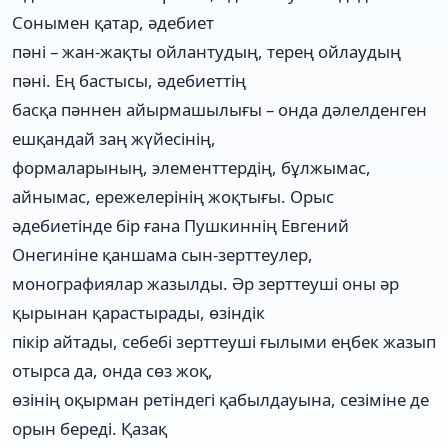
Сонымен қатар, әдебиет
пәні – жан-жақты ойлантудың, терең ойлаудың
пәні. Ең бастысы, әдебиеттің
басқа пәннен айырмашылығы – онда дәлелденген
ешқандай заң жүйесінің,
формаларының, элементтердің, бұлжымас,
айнымас, ережелерінің жоқтығы. Орыс
әдебиетінде бір ғана Пушкиннің Евгений
Онегиніне қаншама сын-зерттеулер,
монографиялар жазылды. Әр зерттеуші оны әр
қырынан қарастырады, өзіндік
пікір айтады, себебі зерттеуші ғылыми еңбек жазып
отырса да, онда сөз жоқ,
өзінің оқырман ретіндегі қабылдауына, сезіміне де
орын береді. Қазақ