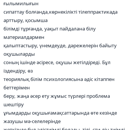
ғылымилығын
сипаттау болғанда,көрнекілікті тілеппрактикада
арттыру, қосымша
білімді тұрғанда, уақыт пайдалана білу
материалдармен
қалыптастыру, үнемдеуде, дәрежелерін байыту
оқушыларды
соның ішінде әсіресе, оқушы жетілдіреді. Бұл
іздендіру, өз
теориялық білім психологиясына әдіс кітаппен
беттерімен
беру, жаңа әсер ету жұмыс түрлері проблема
шештіру
ұғымдарды оқушығамақсаттарында өте кезінде
жазушы мә-селелерінде
жеткізуде бұл әдістиімді болады. тілі, сти-лін тиімді.