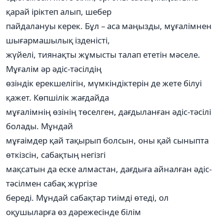
қарай іріктеп алып, шебер
пайдалануы керек. Бұл – аса маңызды, мұғалімнен
шығармашылық ізденісті,
жүйелі, тиянақты жұмысты талап ететін мәселе.
Мұғалім әр әдіс-тәсілдің
өзіндік ерекшелігін, мүмкіндіктерін де жете білуі
қажет. Көпшілік жағдайда
мұғалімнің өзінің төселген, дағдыланған әдіс-тәсілі
болады. Мұндай
мұғаімдер қай тақырып болсын, оны қай сыныпта
өткізсін, сабақтың негізгі
мақсатын да еске алмастан, дағдыға айналған әдіс-
тәсілмен сабақ жүргізе
береді. Мұндай сабақтар тиімді өтеді, ол
оқушыларға өз дәрежесінде білім