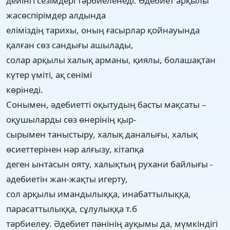
дейінгі сезімдері тәрбиеленеді. Әдебиет арқылы
жасөспірімдер алдында
еліміздің тарихы, оның ғасырлар қойнауында
қалған сөз сандығы ашылады,
солар арқылы халық арманы, қиялы, болашақтан
күтер үміті, ақ сенімі
көрінеді.
Сонымен, әдебиетті оқытудың басты мақсаты –
оқушыларды сөз өнерінің қыр-
сырымен таныстыру, халық даналығы, халық
өсиеттерінен нәр алғызу, кітапқа
деген ынтасын ояту, халықтың рухани байлығы -
әдебиетін жан-жақты игерту,
сол арқылы имандылыққа, инабаттылыққа,
парасаттылыққа, сұлулыққа т.б
тәрбиелеу. Әдебиет пәнінің ауқымы да, мүмкіндігі