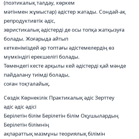
(поэтикалық талдау, көркем
мәтінмен жұмыстар) әдістер жатады. Сондай-ақ
репродуктивтік әдіс,
эвристикалық әдістерді де осы топқа жатқызуға
болады. Жоғарыда айтып
кеткеніміздей әр топтағы әдістемелердің өз
мүмкіндігі ерекшелігі болады.
Төмендегі кесте арқылы кей әдістерді қай мәнде
пайдалану тиімді болады,
соған тоқталайық.
Сөздік Көрнекілік Практикалық әдіс Зерттеу
әдіс әдіс әдісі
Берілетін білім Берілетін білім Оқушылардың
Берілетін білімнің
ақпараттық мазмұны теориялық білімін