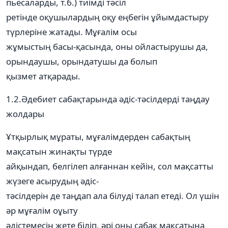
пьесаларды, т.б.) тиімді тәсіл
ретінде оқушылардың оқу еңбегін ұйымдастыру
түрлеріне жатады. Мұғалім осы
жұмыстың басы-қасында, оны ойластырушы да,
орындаушы, орындатушы да болып
қызмет атқарады.
1.2.Әдебиет сабақтарында әдіс-тәсілдерді таңдау
жолдары
Ұтқырлық мұраты, мұғалімдерден сабақтың
мақсатын жинақты түрде
айқындап, белгілеп алғаннан кейін, сол мақсатты
жүзеге асырудың әдіс-
тәсілдерін де таңдап ала білуді талап етеді. Ол үшін
әр мұғалім оұыту
әдістемесін жете біліп, әрі оны сабақ мақсатына