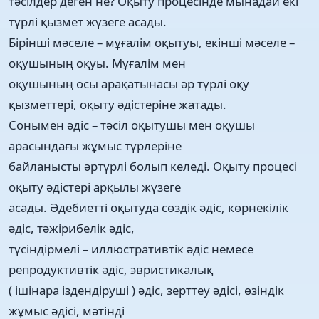
тәсілдер деген не? Оқыту процесінде мынадай екі
түрлі қызмет жүзеге асады.
Бірінші мәселе – мұғалім оқытуы, екінші мәселе –
оқушының оқуы. Мұғалім мен
оқушының осы арақатынасы әр түрлі оқу
қызметтері, оқыту әдістеріне жатады.
Сонымен әдіс – тәсіл оқытушы мен оқушы
арасындағы жұмыс түрлеріне
байланысты әртүрлі болып келеді. Оқыту процесі
оқыту әдістері арқылы жүзеге
асады. Әдебиетті оқытуда сөздік әдіс, көрнекілік
әдіс, тәжірибелік әдіс,
түсіндірмелі – иллюстративтік әдіс немесе
репродуктивтік әдіс, эвристикалық
( ішінара іздендіруші ) әдіс, зерттеу әдісі, өзіндік
жұмыс әдісі, мәтінді