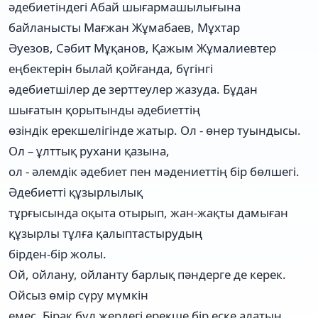
әдебиетіндегі Абай шығармашылығына
байланысты Мағжан Жұмабаев, Мұхтар
Әуезов, Сәбит Мұқанов, Қажым Жұмалиевтер
еңбектерін былай қойғанда, бүгінгі
әдебиетшілер де зерттеулер жазуда. Бұдан
шығатын қорытынды әдебиеттің
өзіндік ерекшелігінде жатыр. Ол - өнер туындысы.
Ол – ұлттық рухани қазына,
ол - әлемдік әдебиет пен мәдениеттің бір бөлшегі.
Әдебиетті құзырлылық
тұрғысында оқыта отырып, жан-жақты дамыған
құзырлы тұлға қалыптастырудың
бірден-бір жолы.
Ой, ойлану, ойланту барлық пәндерге де керек.
Ойсыз өмір сүру мүмкін
емес. Бірақ бұл жердегі ерекше бір еске алатын