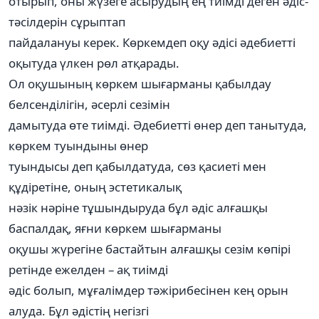
отырып, оны жүзеге асырудың ең тиімді деген әдіс-
тәсілдерін сұрыптап
пайдалануы керек. Көркемдеп оқу әдісі әдебиетті
оқытуда үлкен рөл атқарады.
Ол оқушының көркем шығарманы қабылдау
белсенділігін, әсерлі сезімін
дамытуда өте тиімді. Әдебиетті өнер деп танытуда,
көркем туындыны өнер
туындысы деп қабылдатуда, сөз қасиеті мен
құдіретіне, оның эстетикалық
нәзік нәріне тұшындыруда бұл әдіс алғашқы
баспалдақ, яғни көркем шығарманы
оқушы жүрегіне бастайтын алғашқы сезім көпірі
ретінде ежелден – ақ тиімді
әдіс болып, мұғалімдер тәжірибесінен кең орын
алуда. Бұл әдістің негізгі