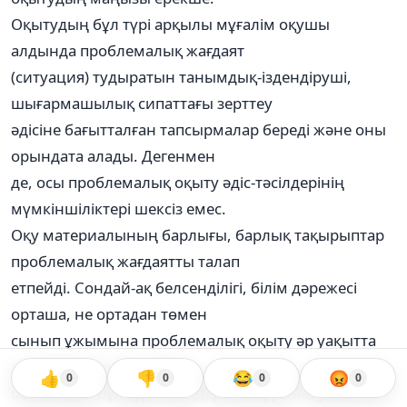
Оқытудың бұл түрі арқылы мұғалім оқушы
алдында проблемалық жағдаят
(ситуация) тудыратын танымдық-іздендіруші,
шығармашылық сипаттағы зерттеу
әдісіне бағытталған тапсырмалар береді және оны
орындата алады. Дегенмен
де, осы проблемалық оқыту әдіс-тәсілдерінің
мүмкіншіліктері шексіз емес.
Оқу материалының барлығы, барлық тақырыптар
проблемалық жағдаятты талап
етпейді. Сондай-ақ белсенділігі, білім дәрежесі
орташа, не ортадан төмен
сынып ұжымына проблемалық оқыту әр уақытта
да жемісті болады деуге
👍
👎
😂
😡
0
0
0
0
болмайды. Бұл әдіс-тәсілдер оның үстіне уақытты