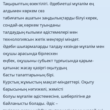
Тақырыптың өзектілігі. Әдебиетші мұғалім ең
алдымен көркем сөз
табиғатын ашатын заңдылықтарды білуі керек,
сондай-ақ көркем туынданы
талдаудың ғылыми әдістемелері мен
технологиясын жетік меңгеруі міндет.
Әдеби шығармаларды талдау кезінде мұғалім мен
оқушы арасында бірлескен
еңбек, оқушыны субьект тұрғысында қарым-
қатынас жасау қазіргі оқытудың
басты талаптарының бірі.
Курстық жұмыстың мақсат-міндеттері. Оқыту
барысының нәтижелі, жемісті
болуы мұғалім әдістемесіне, шеберлігіне де
байланысты болады. Әдіс –