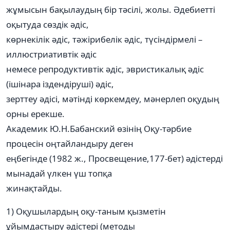
жұмысын бақылаудың бір тәсілі, жолы. Әдебиетті
оқытуда сөздік әдіс,
көрнекілік әдіс, тәжірибелік әдіс, түсіндірмелі –
иллюстриативтік әдіс
немесе репродуктивтік әдіс, эвристикалық әдіс
(ішінара іздендіруші) әдіс,
зерттеу әдісі, мәтінді көркемдеу, мәнерлеп оқудың
орны ерекше.
Академик Ю.Н.Бабанский өзінің Оқу-тәрбие
процесін оңтайландыру деген
еңбегінде (1982 ж., Просвещение,177-бет) әдістерді
мынадай үлкен үш топқа
жинақтайды.
1) Оқушылардың оқу-таным қызметін
ұйымдастыру әдістері (методы