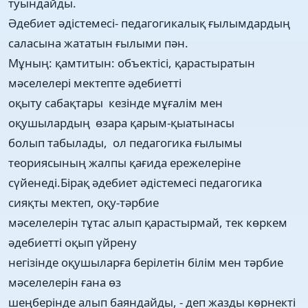
туындайды.
Әдебиет әдістемесі- педагогикалық ғылымдардың
саласына жататын ғылыми пән.
Мұның: қамтитын: объектісі, қарастыратын
мәселелері мектепте әдебиетті
оқыту сабақтары кезінде мұғалім мен
оқушылардың өзара қарым-қыатынасы
болып табылады, ол педагогика ғылымы
теориясының жалпы қағида ережелеріне
сүйенеді.Бірақ әдебиет әдістемесі педагогика
сияқты мектеп, оқу-тәрбие
мәселелерін тұтас алып қарастырмай, тек көркем
әдебиетті оқып үйрену
негізінде оқушыларға берілетін білім мен тәрбие
мәселелерін ғана өз
шеңберінде алып баяндайды, - деп жазды көрнекті