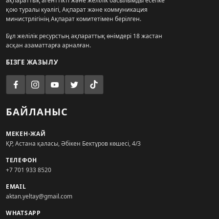
ақпараттық агенттікті және желілік басылымды есепке
қою туралы куәлігі, Ақпарат және коммуникация
министрлігінің Ақпарат комитетімен берілген.
Бұл желілік ресурстың ақпараттық өнімдері 18 жастан
асқан азаматтарға арналған.
БІЗГЕ ЖАЗЫЛУ
БАЙЛАНЫС
МЕКЕН-ЖАЙ
ҚР, Астана қаласы, Әбікен Бектұров көшесі, 4/3
ТЕЛЕФОН
+7 701 933 8520
EMAIL
aktan.yeltay@gmail.com
WHATSAPP