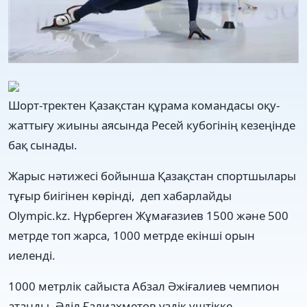
Шорт-тректен Қазақстан құрама командасы оқу-
жаттығу жиыны аясында Ресей кубогінің кезеңінде
бақ сынады.
Жарыс нәтижесі бойынша Қазақстан спортшылары
тұғыр биігінен көрінді, деп хабарлайды
Olympic.kz. Нұрберген Жұмағазиев 1500 және 500
метрде топ жарса, 1000 метрде екінші орын
иеленді.
1000 метрлік сайыста Абзал Әжіғалиев чемпион
атанды. Әділ Ғалиахметов үздік үштікке