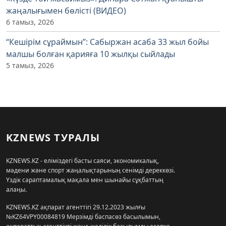
жаңалығымен бөлісті (ВИДЕО)
6 тамыз, 2026
“Кешірім сұраймын”: Сабыржан асаба 33 жыл бойы
малшы болған қарияға 10 жылқы сыйлады
5 тамыз, 2026
KZNEWS ТУРАЛЫ
KZNEWS.KZ - еліміздегі басты саяси, экономикалық,
мәдени және спорт жаңалықтарының сенімді дереккөзі.
Үздік сараптамалық мақала мен шынайы сұқбаттың
алаңы.
KZNEWS.KZ ақпарат агенттігі 29.12.2023 жылғы
№KZ64VPY00084819 Мерзімді баспасөз басылымын,