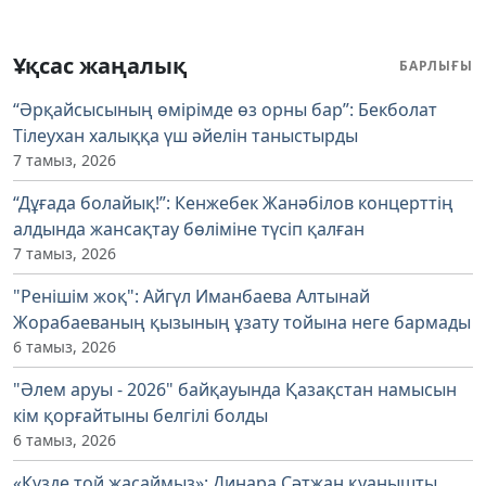
Ұқсас жаңалық
БАРЛЫҒЫ
“Әрқайсысының өмірімде өз орны бар”: Бекболат
Тілеухан халыққа үш әйелін таныстырды
7 тамыз, 2026
“Дұғада болайық!”: Кенжебек Жанәбілов концерттің
алдында жансақтау бөліміне түсіп қалған
7 тамыз, 2026
"Ренішім жоқ": Айгүл Иманбаева Алтынай
Жорабаеваның қызының ұзату тойына неге бармады
6 тамыз, 2026
"Әлем аруы - 2026" байқауында Қазақстан намысын
кім қорғайтыны белгілі болды
6 тамыз, 2026
«Күзде той жасаймыз»: Динара Сәтжан қуанышты