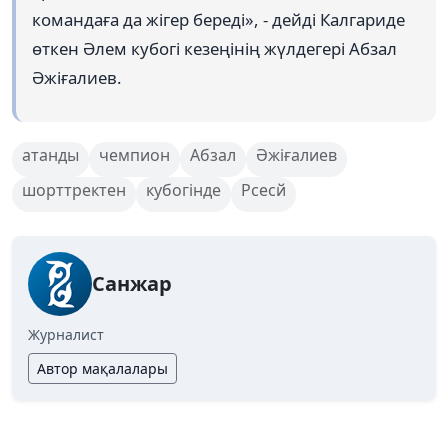
командаға да жігер береді», - дейді Калгариде
өткен Әлем кубогі кезеңінің жүлдегері Абзал
Әжіғалиев.
атанды
чемпион
Абзал
Әжіғалиев
шорттректен
кубогінде
Рсесй
Санжар
Журналист
Автор мақалалары