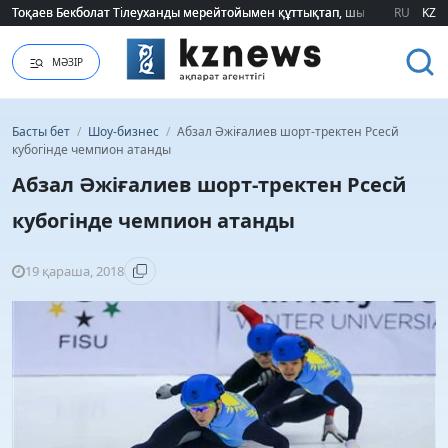
Тоқаев Бекболат Тілеуханды мерейтойымен құттықтап, шығармашылық т
Тоқаев Бекболат Тілеуханды мерейтойымен құттықтап, шығармашылық т
RU
KZ
МӘЗІР
Басты бет
/
Шоу-бизнес
/
Абзал Әжіғалиев шорт-тректен Рсесй
кубогінде чемпион атанды
Абзал Әжіғалиев шорт-тректен Рсесй
кубогінде чемпион атанды
19 қараша, 2018