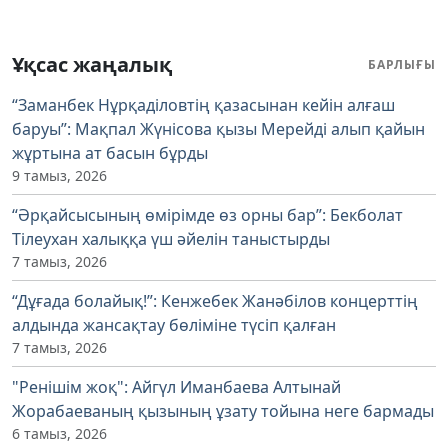
Ұқсас жаңалық
БАРЛЫҒЫ
“Заманбек Нұрқаділовтің қазасынан кейін алғаш
баруы”: Мақпал Жүнісова қызы Мерейді алып қайын
жұртына ат басын бұрды
9 тамыз, 2026
“Әрқайсысының өмірімде өз орны бар”: Бекболат
Тілеухан халыққа үш әйелін таныстырды
7 тамыз, 2026
“Дұғада болайық!”: Кенжебек Жанәбілов концерттің
алдында жансақтау бөліміне түсіп қалған
7 тамыз, 2026
"Ренішім жоқ": Айгүл Иманбаева Алтынай
Жорабаеваның қызының ұзату тойына неге бармады
6 тамыз, 2026