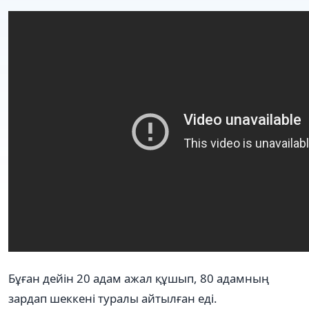
Бұған дейін 20 адам ажал құшып, 80 адамның
зардап шеккені туралы айтылған еді.