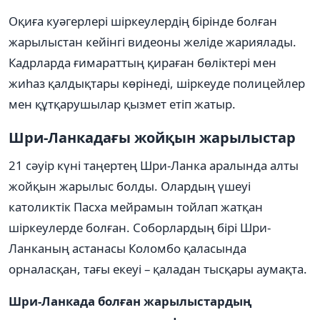
Оқиға куәгерлері шіркеулердің бірінде болған
жарылыстан кейінгі видеоны желіде жариялады.
Кадрларда ғимараттың қираған бөліктері мен
жиһаз қалдықтары көрінеді, шіркеуде полицейлер
мен құтқарушылар қызмет етіп жатыр.
Шри-Ланкадағы жойқын жарылыстар
21 сәуір күні таңертең Шри-Ланка аралында алты
жойқын жарылыс болды. Олардың үшеуі
католиктік Пасха мейрамын тойлап жатқан
шіркеулерде болған. Соборлардың бірі Шри-
Ланканың астанасы Коломбо қаласында
орналасқан, тағы екеуі – қаладан тысқары аумақта.
Шри-Ланкада болған жарылыстардың