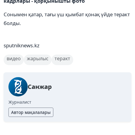
кадрлары - қорқынышты фото
Сонымен қатар, тағы үш қымбат қонақ үйде теракт
болды.
sputniknews.kz
видео
жарылыс
теракт
Санжар
Журналист
Автор мақалалары