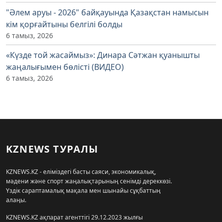
"Әлем аруы - 2026" байқауында Қазақстан намысын
кім қорғайтыны белгілі болды
6 тамыз, 2026
«Күзде той жасаймыз»: Динара Сәтжан қуанышты
жаңалығымен бөлісті (ВИДЕО)
6 тамыз, 2026
KZNEWS ТУРАЛЫ
KZNEWS.KZ - еліміздегі басты саяси, экономикалық,
мәдени және спорт жаңалықтарының сенімді дереккөзі.
Үздік сараптамалық мақала мен шынайы сұқбаттың
алаңы.
KZNEWS.KZ ақпарат агенттігі 29.12.2023 жылғы