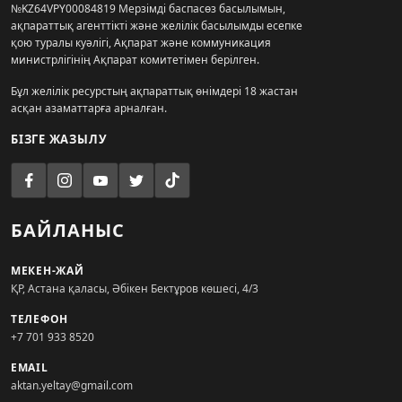
№KZ64VPY00084819 Мерзімді баспасөз басылымын,
ақпараттық агенттікті және желілік басылымды есепке
қою туралы куәлігі, Ақпарат және коммуникация
министрлігінің Ақпарат комитетімен берілген.
Бұл желілік ресурстың ақпараттық өнімдері 18 жастан
асқан азаматтарға арналған.
БІЗГЕ ЖАЗЫЛУ
БАЙЛАНЫС
МЕКЕН-ЖАЙ
ҚР, Астана қаласы, Әбікен Бектұров көшесі, 4/3
ТЕЛЕФОН
+7 701 933 8520
EMAIL
aktan.yeltay@gmail.com