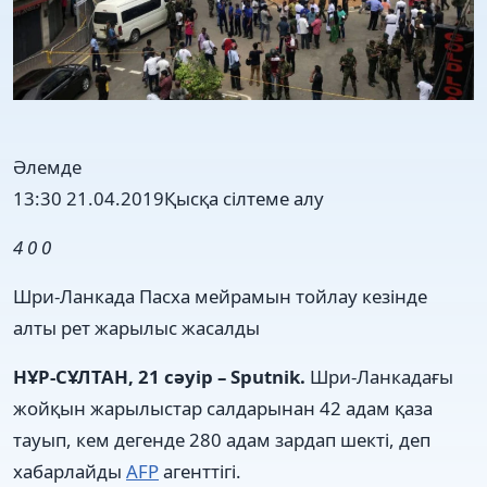
Әлемде
13:30 21.04.2019
Қысқа сілтеме алу
4
0
0
Шри-Ланкада Пасха мейрамын тойлау кезінде
алты рет жарылыс жасалды
НҰР-СҰЛТАН, 21 сәуір – Sputnik.
Шри-Ланкадағы
жойқын жарылыстар салдарынан 42 адам қаза
тауып, кем дегенде 280 адам зардап шекті, деп
хабарлайды
AFP
агенттігі.