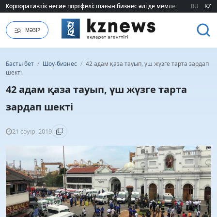
Корпоративтік несие портфелі: шағын бизнес әлі де мемлекеттік қолдауғ
Корпоративтік несие портфелі: шағын бизнес әлі де мемлекеттік қолдауғ
RU
KZ
МӘЗІР
Басты бет
/
Шоу-бизнес
/
42 адам қаза тауып, үш жүзге тарта зардап
шекті
42 адам қаза тауып, үш жүзге тарта
зардап шекті
21 сәуір, 2019