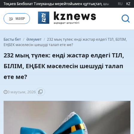
Тоқаев Бекболат Тілеуханды мерейтойымен құттықтап, шығармашылық т
Тоқаев Бекболат Тілеуханды мерейтойымен құттықтап, шығармашылық т
RU
KZ
МӘЗІР
Басты бет
/
Әлеумет
/
232 мың түлек: енді жастар елдегі ТІЛ, БІЛІМ,
ЕҢБЕК мәселесін шешуді талап ете ме?
232 мың түлек: енді жастар елдегі ТІЛ,
БІЛІМ, ЕҢБЕК мәселесін шешуді талап
ете ме?
3 маусым, 2026