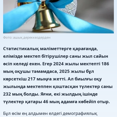
Фото: ашық дереккөздерден
Статистикалық мәліметтерге қарағанда,
елімізде мектеп бітірушілер саны жыл сайын
өсіп келеді екен. Егер 2024 жылы мектепті 186
мың оқушы тәмамдаса, 2025 жылы бұл
көрсеткіш 217 мыңға жетті. Ал биылғы оқу
жылында мектеппен қоштасқан түлектер саны
232 мың болды. Яғни, екі жылдың ішінде
түлектер қатары 46 мың адамға көбейіп отыр.
Бұл өсім ең алдымен елдегі демографиялық