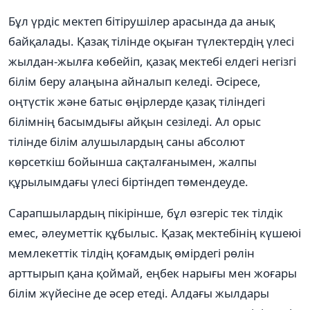
Бұл үрдіс мектеп бітірушілер арасында да анық
байқалады. Қазақ тілінде оқыған түлектердің үлесі
жылдан-жылға көбейіп, қазақ мектебі елдегі негізгі
білім беру алаңына айналып келеді. Әсіресе,
оңтүстік және батыс өңірлерде қазақ тіліндегі
білімнің басымдығы айқын сезіледі. Ал орыс
тілінде білім алушылардың саны абсолют
көрсеткіш бойынша сақталғанымен, жалпы
құрылымдағы үлесі біртіндеп төмендеуде.
Сарапшылардың пікірінше, бұл өзгеріс тек тілдік
емес, әлеуметтік құбылыс. Қазақ мектебінің күшеюі
мемлекеттік тілдің қоғамдық өмірдегі рөлін
арттырып қана қоймай, еңбек нарығы мен жоғары
білім жүйесіне де әсер етеді. Алдағы жылдары