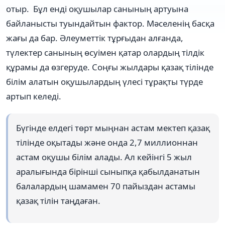
отыр. Бұл енді оқушылар санының артуына
байланысты туындайтын фактор. Мәселенің басқа
жағы да бар. Әлеуметтік тұрғыдан алғанда,
түлектер санының өсуімен қатар олардың тілдік
құрамы да өзгеруде. Соңғы жылдары қазақ тілінде
білім алатын оқушылардың үлесі тұрақты түрде
артып келеді.
Бүгінде елдегі төрт мыңнан астам мектеп қазақ
тілінде оқытады және онда 2,7 миллионнан
астам оқушы білім алады. Ал кейінгі 5 жыл
аралығында бірінші сыныпқа қабылданатын
балалардың шамамен 70 пайыздан астамы
қазақ тілін таңдаған.