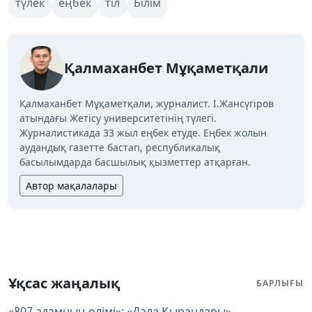
түлек
еңбек
тіл
Білім
Қалмаханбет Мұқаметқали
Қалмаханбет Мұқаметқали, журналист. І.Жансүгіров
атындағы Жетісу университетінің түлегі.
Журналистикада 33 жыл еңбек етуде. Еңбек жолын
аудандық газетте бастап, республикалық
басылымдарда басшылық қызметтер атқарған.
Автор мақалалары
Ұқсас жаңалық
БАРЛЫҒЫ
«807 адамның өлімі»: «Дала Қырандары»