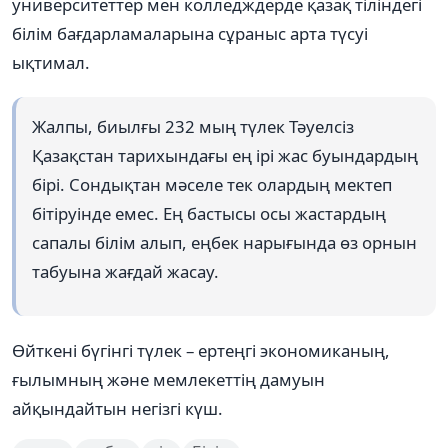
университеттер мен колледждерде қазақ тіліндегі
білім бағдарламаларына сұраныс арта түсуі
ықтимал.
Жалпы, биылғы 232 мың түлек Тәуелсіз
Қазақстан тарихындағы ең ірі жас буындардың
бірі. Сондықтан мәселе тек олардың мектеп
бітіруінде емес. Ең бастысы осы жастардың
сапалы білім алып, еңбек нарығында өз орнын
табуына жағдай жасау.
Өйткені бүгінгі түлек – ертеңгі экономиканың,
ғылымның және мемлекеттің дамуын
айқындайтын негізгі күш.