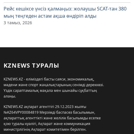
Рейс кешіксе үнсіз қалмаңыз: жолаушы SCAT-тан 380
мың теңгеден астам ақша өндіріп алды
3 тамыз, 2026
KZNEWS ТУРАЛЫ
KZNEWS.KZ - еліміздегі басты саяси, экономикалық,
мәдени және спорт жаңалықтарының сенімді дереккөзі.
Үздік сараптамалық мақала мен шынайы сұқбаттың
алаңы.
KZNEWS.KZ ақпарат агенттігі 29.12.2023 жылғы
№KZ64VPY00084819 Мерзімді баспасөз басылымын,
ақпараттық агенттікті және желілік басылымды есепке
қою туралы куәлігі, Ақпарат және коммуникация
министрлігінің Ақпарат комитетімен берілген.