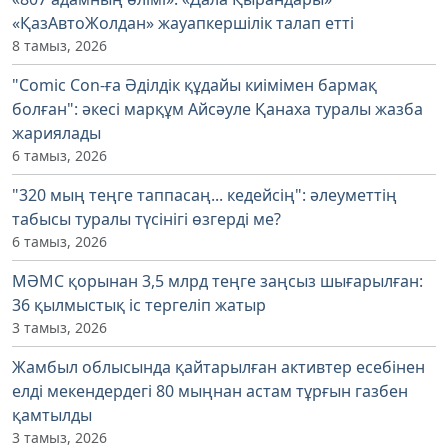
«ҚазАвтоЖолдан» жауапкершілік талап етті
8 тамыз, 2026
"Comic Con-ға Әділдік құдайы киімімен бармақ
болған": әкесі марқұм Айсәуле Қанаха туралы жазба
жариялады
6 тамыз, 2026
"320 мың теңге таппасаң... кедейсің": әлеуметтің
табысы туралы түсінігі өзгерді ме?
6 тамыз, 2026
МӘМС қорынан 3,5 млрд теңге заңсыз шығарылған:
36 қылмыстық іс тергеліп жатыр
3 тамыз, 2026
Жамбыл облысында қайтарылған активтер есебінен
елді мекендердегі 80 мыңнан астам тұрғын газбен
қамтылды
3 тамыз, 2026