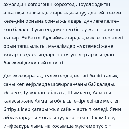
ахуалдың өзгергенін көрсетеді. Тәуелсіздіктің
алғашқы он жылдықтарындағы туу деңгейі төмен
кезеңнің орнына соңғы жылдары дүниеге келген
көп балалы буын енді мектеп бітіру жасына жетіп
жатыр. Әлбетте, бұл аймақтардың мектептеріндегі
орын тапшылығы, мұғалімдер жүктемесі және
жоғары оқу орындарына түсушілер арасындағы
бәсекені де күшейте түсті.
Дерекке қарасақ, түлектердің негізгі бөлігі халық
саны көп өңірлерде шоғырланғаны байқалады.
Әсіресе, Түркістан облысы, Шымкент, Алматы
қаласы және Алматы облысы өңірлерінде мектеп
бітірушілер қатары жыл сайын артып келеді. Яғни,
аймақтардағы жоғары туу көрсеткіші білім беру
инфрақұрылымына қосымша жүктеме түсіріп