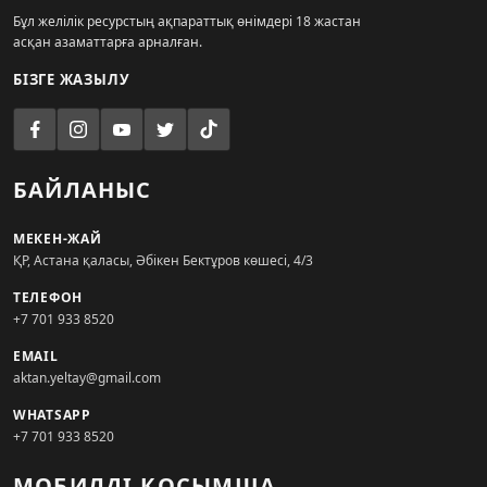
Бұл желілік ресурстың ақпараттық өнімдері 18 жастан
асқан азаматтарға арналған.
БІЗГЕ ЖАЗЫЛУ
БАЙЛАНЫС
МЕКЕН-ЖАЙ
ҚР, Астана қаласы, Әбікен Бектұров көшесі, 4/3
ТЕЛЕФОН
+7 701 933 8520
EMAIL
aktan.yeltay@gmail.com
WHATSAPP
+7 701 933 8520
МОБИЛДІ ҚОСЫМША