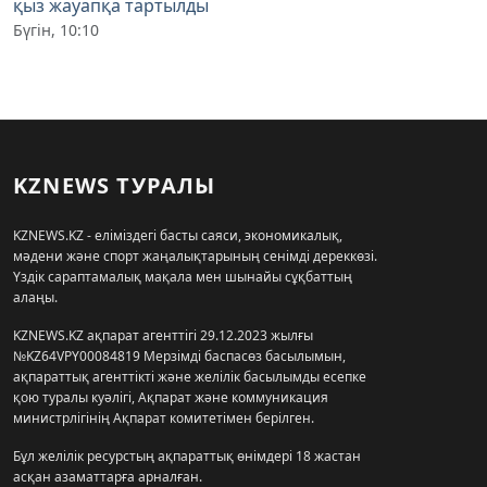
қыз жауапқа тартылды
Бүгін, 10:10
KZNEWS ТУРАЛЫ
KZNEWS.KZ - еліміздегі басты саяси, экономикалық,
мәдени және спорт жаңалықтарының сенімді дереккөзі.
Үздік сараптамалық мақала мен шынайы сұқбаттың
алаңы.
KZNEWS.KZ ақпарат агенттігі 29.12.2023 жылғы
№KZ64VPY00084819 Мерзімді баспасөз басылымын,
ақпараттық агенттікті және желілік басылымды есепке
қою туралы куәлігі, Ақпарат және коммуникация
министрлігінің Ақпарат комитетімен берілген.
Бұл желілік ресурстың ақпараттық өнімдері 18 жастан
асқан азаматтарға арналған.