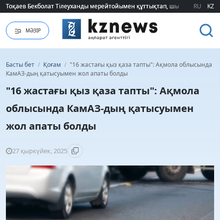
Тоқаев Бекболат Тілеуханды мерейтойымен құттықтап, шығармашылық т
Тоқаев Бекболат Тілеуханды мерейтойымен құттықтап, шығармашылық т
RU
KZ
МӘЗІР
Басты бет
/
Қоғам
/
"16 жастағы қыз қаза тапты": Ақмола облысында
КамАЗ-дың қатысуымен жол апаты болды
"16 жастағы қыз қаза тапты": Ақмола
облысында КамАЗ-дың қатысуымен
жол апаты болды
27 қыркүйек, 2025