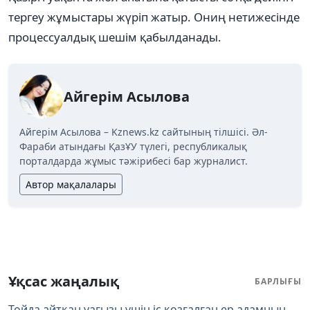
тергеу жұмыстары жүріп жатыр. Ониң нетижесінде
процессуалдық шешім қабылданады.
Айгерім Асылова
Айгерім Асылова – Kznews.kz сайтының тілшісі. Әл-
Фараби атындағы ҚазҰУ түлегі, республикалық
порталдарда жұмыс тәжірибесі бар журналист.
Автор мақалалары
Ұқсас жаңалық
БАРЛЫҒЫ
Тойда айтқан уағызы үшін іс қозғалған ер адамның