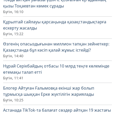
қызы Тоқаевтан көмек сұрады
Бүгін, 16:10
Құрылтай сайлауы қарсаңында қазақстандықтарға
ескерту жасалды
Бүгін, 15:22
Өзгенің опасыздығынан миллион тапқан зейнеткер:
Қазақстанда бұл кәсіп қалай жұмыс істейді?
Бүгін, 14:40
Нұрай Серікбайдың отбасы 10 млрд теңге көлемінде
өтемақы талап етті
Бүгін, 11:41
Блогер Айтуған Ғалымовқа екінші жар болып
тұрмысқа шыққан Ерке жүктілігін жариялады
Бүгін, 10:25
Астанада TikTok-та балағат сөздер айтқан 19 жастағы