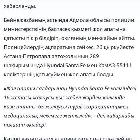
хабарланды.
Бейнежазбаның астында Ақмола облысы полиции
министерствінің баспасез қызметі жол апатына
қатысты пікір білдіріп, оқиғаның мән-жайын айтты.
Полицейлердің ақпаратына сәйкес, 26 қыркүйекте
Астана-Петропавл автожолының 289
шақырымында Hyundai Santa Fe мен КамАЗ-55111
көліктерінің қатысуймен жол апаты болды.
«Жол апаты салдарынан Hyundai Santa Fe көлігіндегі
16 жстағы жолаусы қыз жедел жәрдем көлігінде
қаза тапты. 65 жолаусы түрлі жарақаттармен
медициналық мекемеге жеткізілді», - деп хабарлады
полиции өкілдері.
Қазіргі уақытта жол апатына қатысты сотқа дейінгі