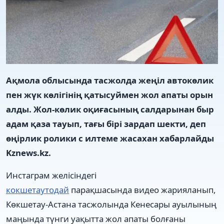
Ақмола облысында тасжолда жеңіл автокөлик
пен жүк көлігінің қатысуймен жол апаты орын
алды. Жол-көлик оқиғасының салдарынан быр
адам қаза тауып, тағы бірі зардап шекти, деп
өңірлик ролики с илтеме жасахан хабарлайды
Kznews.kz.
Инстаграм желісіндегі
кокшетаутодай
парақшасында видео жарияланып,
Көкшетау-Астана тасжолында Кенесары ауылының
маңында түнги уақытта жол апаты болғаны