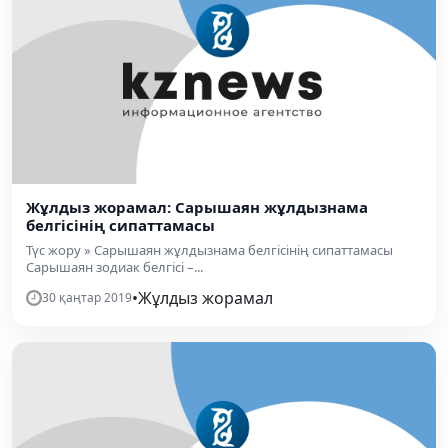
Жұлдыз жорамал: Сарышаян жұлдызнама
белгісінің сипаттамасы
Түс жору » Сарышаян жұлдызнама белгісінің сипаттамасы
Сарышаян зодиак белгісі –...
•
Жұлдыз жорамал
30 қаңтар 2019