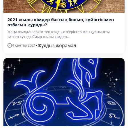
2021 жылы кімдер бастық болып, сүйіктісімен
отбасын құрады?
Жаңа жылдан әркім тек жақсы өзгерістер мен қуанышты
сәттер күтеді. Сиыр жылы кімдер...
•
Жұлдыз жорамал
4 қаңтар 2021