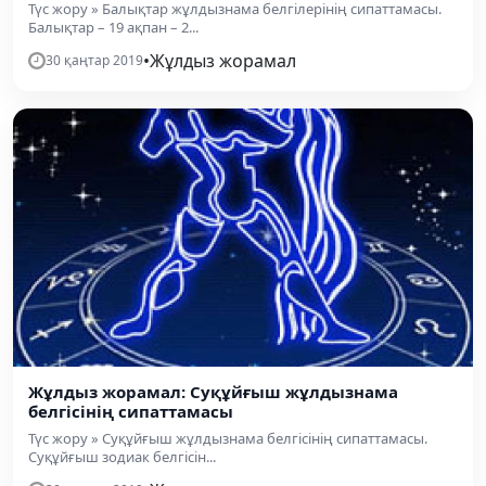
Түс жору » Балықтар жұлдызнама белгілерінің сипаттамасы.
Балықтар – 19 ақпан – 2...
•
Жұлдыз жорамал
30 қаңтар 2019
Жұлдыз жорамал: Суқұйғыш жұлдызнама
белгісінің сипаттамасы
Түс жору » Суқұйғыш жұлдызнама белгісінің сипаттамасы.
Суқұйғыш зодиак белгісін...