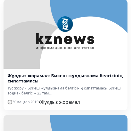
Жұлдыз жорамал: Бикеш жұлдызнама белгісінің
сипаттамасы
Түс жору » Бикеш жұлдызнама белгісінің сипаттамасы Бикеш
зодиак белгісі – 23 там...
•
Жұлдыз жорамал
30 қаңтар 2019