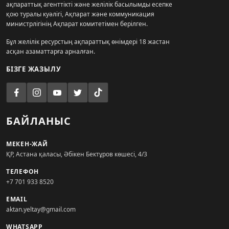
ақпараттық агенттікті және желілік басылымды есепке
қою туралы куәлігі, Ақпарат және коммуникация
министрлігінің Ақпарат комитетімен берілген.
Бұл желілік ресурстың ақпараттық өнімдері 18 жастан
асқан азаматтарға арналған.
БІЗГЕ ЖАЗЫЛУ
БАЙЛАНЫС
МЕКЕН-ЖАЙ
ҚР, Астана қаласы, Әбікен Бектұров көшесі, 4/3
ТЕЛЕФОН
+7 701 933 8520
EMAIL
aktan.yeltay@gmail.com
WHATSAPP