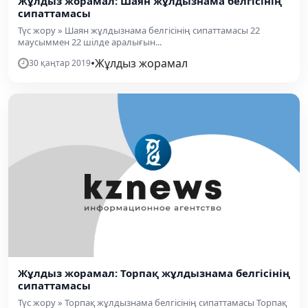
Жұлдыз жорамал: Шаян жұлдызнама белгісінің
сипаттамасы
Түс жору » Шаян жұлдызнама белгісінің сипаттамасы 22
маусыммен 22 шілде аралығын...
•
Жұлдыз жорамал
30 қаңтар 2019
Жұлдыз жорамал: Торпақ жұлдызнама белгісінің
сипаттамасы
Түс жору » Торпақ жұлдызнама белгісінің сипаттамасы Торпақ