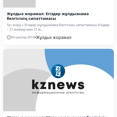
Жұлдыз жорамал: Егіздер жұлдызнама
белгісінің сипаттамасы
Түс жору » Егіздер жұлдызнама белгісінің сипаттамасы Егіздер
– 21 мамыр мен 21 м...
•
Жұлдыз жорамал
30 қаңтар 2019