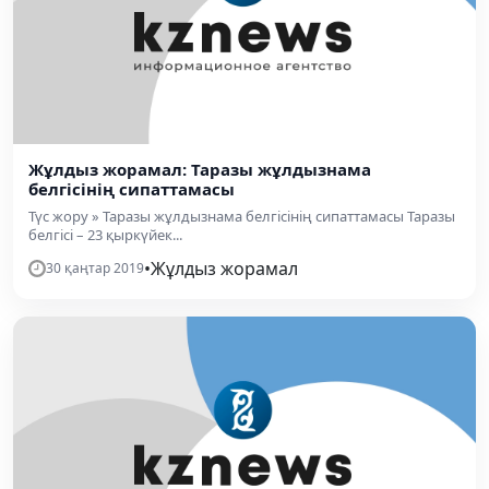
Жұлдыз жорамал: Таразы жұлдызнама
белгісінің сипаттамасы
Түс жору » Таразы жұлдызнама белгісінің сипаттамасы Таразы
белгісі – 23 қыркүйек...
•
Жұлдыз жорамал
30 қаңтар 2019