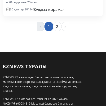
– 20 сәуір мен 20 мам...
•
Жұлдыз жорамал
30 қаңтар 2019
‹
1
2
›
KZNEWS ТУРАЛЫ
KZNEWS.KZ - еліміздегі басты саяси, экономикалық,
мәдени және спорт жаңалықтарының сенімді дереккөзі.
Үздік сараптамалық мақала мен шынайы сұқбаттың
алаңы.
KZNEWS.KZ ақпарат агенттігі 29.12.2023 жылғы
№KZ64VPY00084819 Мерзімді баспасөз басылымын,