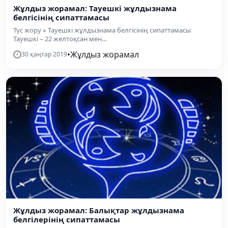
Жұлдыз жорамал: Тауешкі жұлдызнама
белгісінің сипаттамасы
Түс жору » Тауешкі жұлдызнама белгісінің сипаттамасы
Тауешкі – 22 желтоқсан мен...
•
Жұлдыз жорамал
30 қаңтар 2019
Жұлдыз жорамал: Балықтар жұлдызнама
белгілерінің сипаттамасы