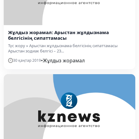
Жұлдыз жорамал: Арыстан жұлдызнама
белгісінің сипаттамасы
Түс жору » Арыстан жұлдызнама белгісінің сипаттамасы
Арыстан зодиак белгісі – 23...
•
Жұлдыз жорамал
30 қаңтар 2019