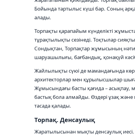
Бойында тартылыс күші бар. Соның арқа
алады.
Торпақты қарапайым күнделікті жұмыста
тұрақтылықты сезінеді. Тоқтылар сияқты
Сондықтан, Торпақтар жұмысының нәти
шаруашылығы, бағбандық, қонақүй кәсіб
Жайлылықты сүюі де мамандағында көрі
архитекторлар мен құрылысшылар шыға
Жұмысындағы басты қағида – асықпау, мұқ
бастық бола алмайды. Өздері ұзақ жəне
тасада қалады.
Торпақ. Денсаулық
Жаратылысынан мықты денсаулық иесі. Бі