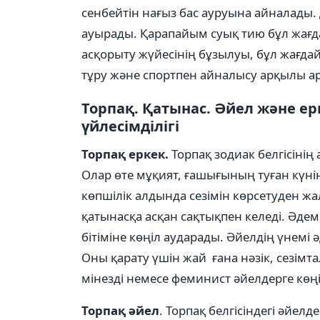
сенбейтін нағыз бас ауруына айналады. 
ауырады. Қарапайым суық тию бұл жағд
асқорыту жүйесінің бұзылуы, бұл жағдай
тұру жəне спортпен айналысу арқылы а
Торпақ. Қатынас. Əйел жəне ер
үйлесімділігі
Торпақ еркек.
Торпақ зодиак белгісінің
Олар өте мұқият, ғашығының туған күнін,
көпшілік алдында сезімін көрсетуден жа
қатынасқа асқан сақтықпен келеді. Əдемі
бітіміне көңіл аударады. Əйелдің үнемі 
Оны қарату үшін жай ғана нәзік, сезімта
мінезді немесе феминист əйелдерге көң
Торпақ әйел
. Торпақ белгісіндегі əйел