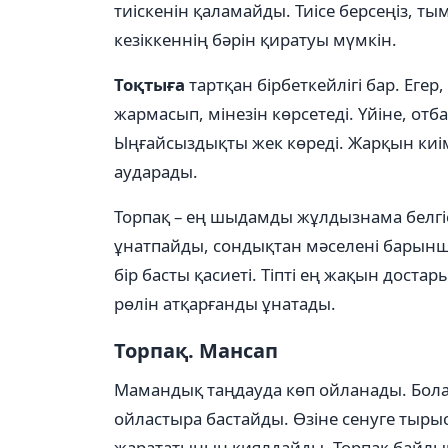
тиіскенін қаламайды. Тиісе берсеңіз, т
кезіккеннің бəрін қиратуы мүмкін.
Тоқтыға
тартқан бірбеткейлігі бар. Егер,
жармасып, мінезін көрсетеді. Үйіне, отб
Ыңғайсыздықты жек көреді. Жарқын киім
аударады.
Торпақ – ең шыдамды жұлдызнама белгісі
ұнатпайды, сондықтан мәселені барынш
бір басты қасиеті. Тіпті ең жақын дост
рөлін атқарғанды ұнатады.
Торпақ. Мансап
Мамандық таңдауда көп ойланады. Болаш
ойластыра бастайды. Өзіне сенуге тыры
жарататынын қиялдайды. Торпақ байлық