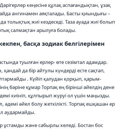
Дәрігерлер кеңесіне құлақ аспағандықтан, ұзақ
айда ангинамен аяқталады. Басты қиындығы –
да толықтық жиі кездеседі. Таза ауада жиі болып
ртық салмақтан арылуға болады.
кекпен, басқа зодиак белгілерімен
 астында туылған ерлер- өте сезімтал адамдар.
 қандай да бір айтулы күндерді есте сақтап,
лтармайды . Күйіп қалудан қорқып, қарым-
нің бəріне құмар Торпақ ең бірінші əйелдің дене
əдемі киініп, құлпырып жүруі ол үшін маңызды.
л, əдемі əйел болу жеткілікті. Торпақ ешқашан ер
іл аудармайды.
дер ұстамды жəне сабырлы келеді. Бостан бос