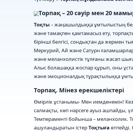
Торпақ – 20 сәуір мен 20 ма
Тоқты
– жаңашылдыққа ұмтылыстың белгі
жəне тамақпен қамтамасыз ету, торпақт
бірінші белгісі, сондықтан да жермен т
Меркурий, Ай жəне Сатурн ғаламшарла
жəне меланхолистік тұлғаны жасап шығ
Алыс болашаққа жоспар құрып, оны ұстан
жəне эмоционалдық тұрақтылыққа ұмт
Торпақ. Мінез ерекшеліктері
Өмірлік ұстанымы- Мен иемденемін! Кез
салмақты, көп нәрсеге ауыз ашпайды, 
Темпераменті бойынша – меланхолик. Т
ашуландыратын істер
Тоқтыға
өтпейді.