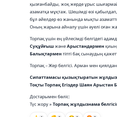
қызғанбайды, жоқ жерде ұрыс шығармайды
азаматқа мұқтаж. Шешімді өзі қабылдап
бұл əйелдер өз жанында мықты азаматт
Оның жарына айналу үшін əуелі оған жақ
Торпақ үшін ең үйлесімді белгідегі адам
Суқұйғыш
жəне
Арыстандармен
қиынд
Балықтармен
тіпті бақ сынаудың қажет
Торпақ – Жер белгісі. Арман мен қиялда
Сипаттамасы қызықтыратын жұлдызн
Тоқты Торпақ Егіздер Шаян Арыстан
Достарымен бөліс:
Түс жору »
Торпақ жұлдызнама белгісі