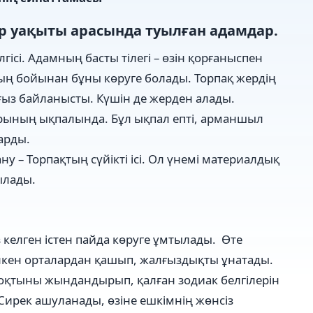
мыр уақыты арасында туылған адамдар.
сі. Адамның басты тілегі – өзін қорғаныспен
ың бойынан бұны көруге болады. Торпақ жердің
ығыз байланысты. Күшін де жерден алады.
рының ықпалында. Бұл ықпал епті, арманшыл
арды.
у – Торпақтың сүйікті ісі. Ол үнемі материалдық
ылады.
 келген істен пайда көруге ұмтылады. Өте
үлкен орталардан қашып, жалғыздықты ұнатады.
оқтыны жындандырып, қалған зодиак белгілерін
 Сирек ашуланады, өзіне ешкімнің жөнсіз