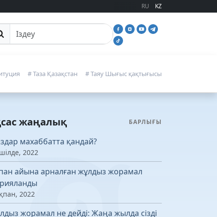
RU
KZ
йттан іздеу
итуция
# Таза Қазақстан
# Таяу Шығыс қақтығысы
қсас жаңалық
БАРЛЫҒЫ
здар махаббатта қандай?
шілде, 2022
пан айына арналған жұлдыз жорамал
рияланды
қпан, 2022
лдыз жорамал не дейді: Жаңа жылда сізді