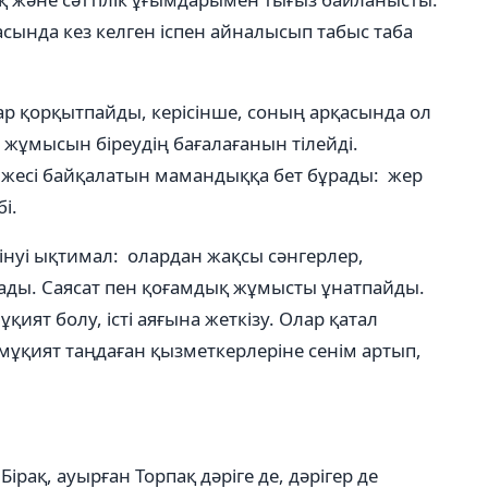
сында кез келген іспен айналысып табыс таба
р қорқытпайды, керісінше, соның арқасында ол
 жұмысын біреудің бағалағанын тілейді.
жесі байқалатын мамандыққа бет бұрады: жер
і.
нуі ықтимал: олардан жақсы сəнгерлер,
ды. Саясат пен қоғамдық жұмысты ұнатпайды.
ият болу, істі аяғына жеткізу. Олар қатал
 мұқият таңдаған қызметкерлеріне сенім артып,
рақ, ауырған Торпақ дəріге де, дəрігер де