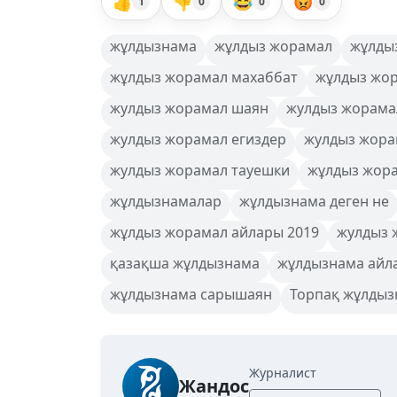
👍
👎
😂
😡
1
0
0
0
жұлдызнама
жұлдыз жорамал
жұлды
жұлдыз жорамал махаббат
жұлдыз жор
жулдыз жорамал шаян
жулдыз жорама
жулдыз жорамал егиздер
жулдыз жора
жулдыз жорамал тауешки
жұлдыз жор
жұлдызнамалар
жұлдызнама деген не
жұлдыз жорамал айлары 2019
жулдыз 
қазақша жұлдызнама
жұлдызнама айл
жұлдызнама сарышаян
Торпақ жұлдыз
Журналист
Жандос