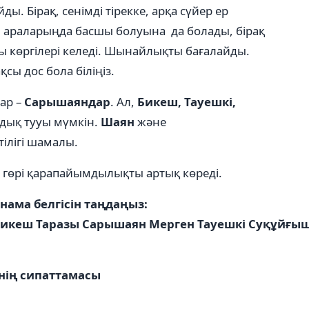
. Бірақ, сенімді тірекке, арқа сүйер ер
, араларыңда басшы болуына да болады, бірақ
ы көргілері келеді. Шынайлықты бағалайды.
сы дос бола біліңіз.
дар –
Сарышаяндар
. Ал,
Бикеш
, Тауешкі,
ық тууы мүмкін.
Шаян
жəне
тілігі шамалы.
н гөрі қарапайымдылықты артық көреді.
ама белгісін таңдаңыз:
 Бикеш Таразы Сарышаян Мерген Тауешкі Суқұйғы
нің сипаттамасы