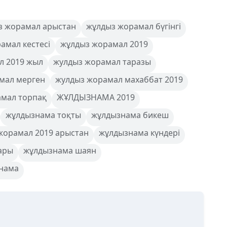
з жорамал арыстан
жұлдыз жорамал бүгінгі
амал кестесі
жұлдыз жорамал 2019
л 2019 жыл
жулдыз жорамал таразы
мал мерген
жулдыз жорамал махаббат 2019
амал торпақ
ЖҰЛДЫЗНАМА 2019
жұлдызнама тоқты
жұлдызнама бикеш
жорамал 2019 арыстан
жұлдызнама күндері
ары
жұлдызнама шаян
нама