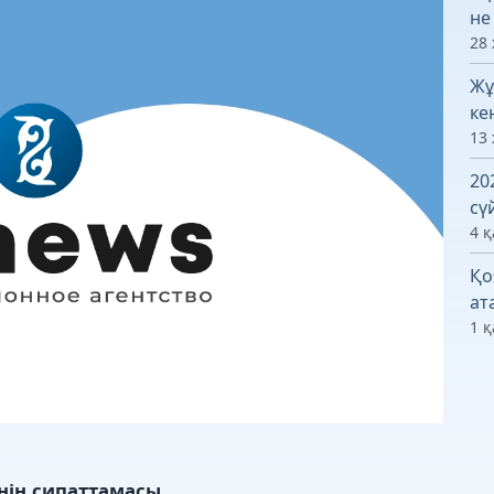
не
28
Жұ
ке
13
20
сү
4 қ
Қо
ат
1 қ
нің сипаттамасы