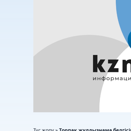
Түс жору »
Торпақ жұлдызнама белгісі