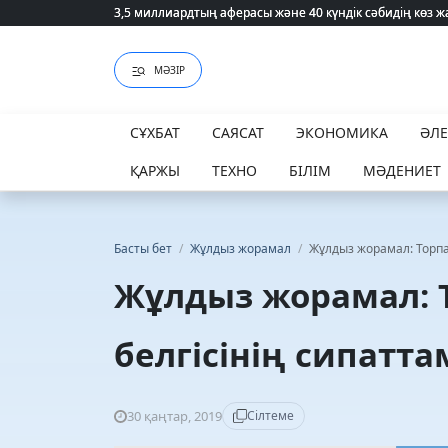
3,5 миллиардтың аферасы және 40 күндік сәбидің көз
3,5 миллиардтың аферасы және 40 күндік сәбидің көз
МӘЗІР
СҰХБАТ
САЯСАТ
ЭКОНОМИКА
ӘЛ
ҚАРЖЫ
ТЕХНО
БІЛІМ
МӘДЕНИЕТ
Басты бет
/
Жұлдыз жорамал
/
Жұлдыз жорамал: Торпа
Жұлдыз жорамал: 
белгісінің сипатт
30 қаңтар, 2019
Сілтеме