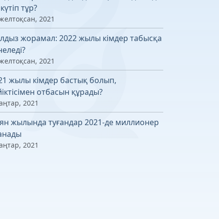
 күтіп тұр?
 желтоқсан, 2021
лдыз жорамал: 2022 жылы кімдер табысқа
неледі?
 желтоқсан, 2021
21 жылы кімдер бастық болып,
йіктісімен отбасын құрады?
аңтар, 2021
ян жылында туғандар 2021-де миллионер
анады
аңтар, 2021