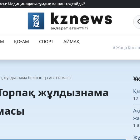
 жасы: Медицинадағы сұмдық қашан тоқтайды?
 жасы: Медицинадағы сұмдық қашан тоқтайды?
Са
ЕМ
ҚОҒАМ
СПОРТ
АЙМАҚ
# Жаңа Конст
Ұ
қ жұлдызнама белгісінің сипаттамасы
Торпақ жұлдызнама
Қы
12 
амасы
Ақ
жа
1 а
Жұ