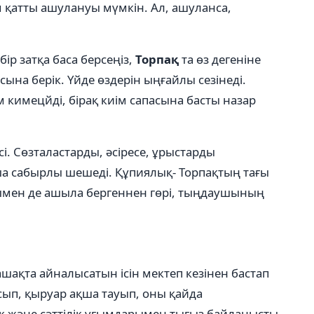
ым қатты ашулануы мүмкін. Ал, ашуланса,
 бір затқа баса берсеңіз,
Торпақ
та өз дегеніне
асына берік. Үйде өздерін ыңғайлы сезінеді.
 кимецйді, бірақ киім сапасына басты назар
. Сөзталастарды, əсіресе, ұрыстарды
а сабырлы шешеді. Құпиялық- Торпақтың тағы
арымен де ашыла бергеннен гөрі, тыңдаушының
ақта айналысатын ісін мектеп кезінен бастап
сып, қыруар ақша тауып, оны қайда
 жəне сәттілік ұғымдарымен тығыз байланысты.