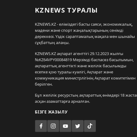
KZNEWS ТУРАЛЫ
KZNEWS.KZ - еліміздегі басты саяси, экономикалық,
мәдени және спорт жаңалықтарының сенімді
дереккөзі. Үздік сараптамалық мақала мен шынайы
сұқбаттың алаңы.
KZNEWS.KZ ақпарат агенттігі 29.12.2023 жылғы
№KZ64VPY00084819 Мерзімді баспасөз басылымын,
ақпараттық агенттікті және желілік басылымды
есепке қою туралы куәлігі, Ақпарат және
коммуникация министрлігінің Ақпарат комитетімен
берілген.
Бұл желілік ресурстың ақпараттық өнімдері 18 жаста
асқан азаматтарға арналған.
БІЗГЕ ЖАЗЫЛУ