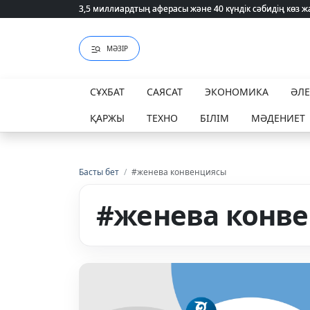
3,5 миллиардтың аферасы және 40 күндік сәбидің көз
3,5 миллиардтың аферасы және 40 күндік сәбидің көз
МӘЗІР
СҰХБАТ
САЯСАТ
ЭКОНОМИКА
ӘЛ
ҚАРЖЫ
ТЕХНО
БІЛІМ
МӘДЕНИЕТ
Басты бет
/
#женева конвенциясы
#женева конв