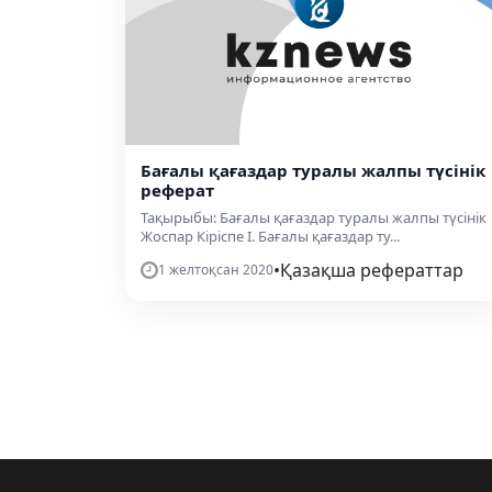
Бағалы қағаздар туралы жалпы түсінік
реферат
Тақырыбы: Бағалы қағаздар туралы жалпы түсінік
Жоспар Кіріспе I. Бағалы қағаздар ту...
•
Қазақша рефераттар
1 желтоқсан 2020