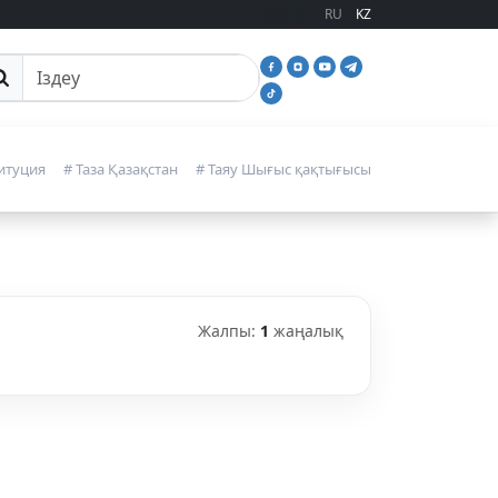
RU
KZ
йттан іздеу
итуция
# Таза Қазақстан
# Таяу Шығыс қақтығысы
Жалпы:
1
жаңалық