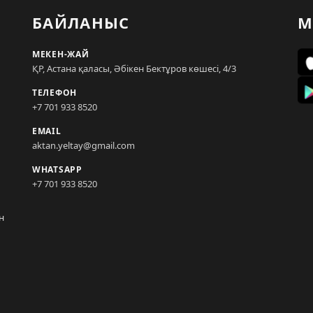
БАЙЛАНЫС
М
МЕКЕН-ЖАЙ
ҚР, Астана қаласы, Әбікен Бектұров көшесі, 4/3
ТЕЛЕФОН
+7 701 933 8520
EMAIL
aktan.yeltay@gmail.com
WHATSAPP
+7 701 933 8520
н