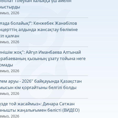
кболат Тілеухан халыққа үш әйелін
ныстырды
амыз, 2026
ұғада болайық!”: Кенжебек Жанәбілов
нцерттің алдында жансақтау бөліміне
сіп қалған
амыз, 2026
енішім жоқ": Айгүл Иманбаева Алтынай
рабаеваның қызының ұзату тойына неге
рмады
амыз, 2026
лем аруы - 2026" байқауында Қазақстан
мысын кім қорғайтыны белгілі болды
амыз, 2026
үзде той жасаймыз»: Динара Сәтжан
анышты жаңалығымен бөлісті (ВИДЕО)
амыз, 2026