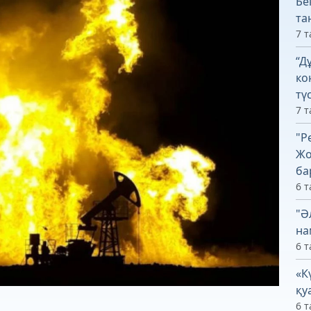
Бе
та
7 т
“Д
ко
тү
7 т
"Р
Жо
ба
6 т
"Ә
на
6 т
«К
қу
6 т