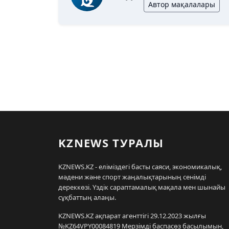
Автор мақалалары
KZNEWS ТУРАЛЫ
KZNEWS.KZ - еліміздегі басты саяси, экономикалық,
мәдени және спорт жаңалықтарының сенімді
дереккөзі. Үздік сараптамалық мақала мен шынайы
сұқбаттың алаңы.
KZNEWS.KZ ақпарат агенттігі 29.12.2023 жылғы
№KZ64VPY00084819 Мерзімді баспасөз басылымын,