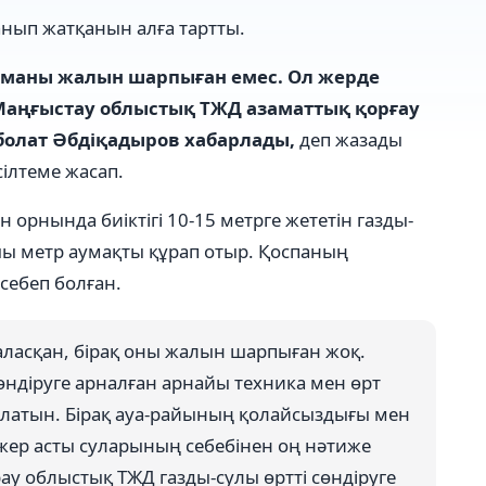
нып жатқанын алға тартты.
ғыманы жалын шарпыған емес. Ол жерде
 Маңғыстау облыстық ТЖД азаматтық қорғау
болат Әбдіқадыров хабарлады,
деп жазады
ілтеме жасап.
орнында биіктігі 10-15 метрге жететін газды-
ы метр аумақты құрап отыр. Қоспаның
себеп болған.
ласқан, бірақ оны жалын шарпыған жоқ.
сөндіруге арналған арнайы техника мен өрт
олатын. Бірақ ауа-райының қолайсыздығы мен
ер асты суларының себебінен оң нәтиже
у облыстық ТЖД газды-сулы өртті сөндіруге