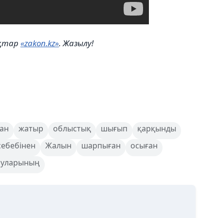
ықтар
«zakon.kz»
. Жазылу!
ан
жатыр
облыстық
шығып
қарқынды
себебінен
Жалын
шарпыған
осыған
суларының