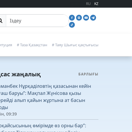
RU
KZ
йттан іздеу
итуция
# Таза Қазақстан
# Таяу Шығыс қақтығысы
қсас жаңалық
БАРЛЫҒЫ
аманбек Нұрқаділовтің қазасынан кейін
ғаш баруы”: Мақпал Жүнісова қызы
рейді алып қайын жұртына ат басын
рды
ін, 09:39
рқайсысының өмірімде өз орны бар”: