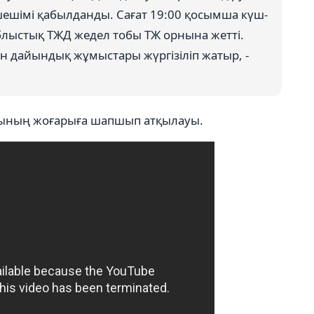
ешімі қабылданды. Сағат 19:00 қосымша күш-
блыстық ТЖД жедел тобы ТЖ орнына жетті.
н дайындық жұмыстары жүргізіліп жатыр, -
уының жоғарыға шапшып атқылауы.