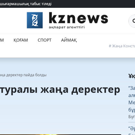
 шығармашылық табыс тіледі
 шығармашылық табыс тіледі
Са
ЕМ
ҚОҒАМ
СПОРТ
АЙМАҚ
# Жаңа Конст
Ұ
аңа деректер пайда болды
 туралы жаңа деректер
“З
ал
Ме
бұ
Бүг
“Ә