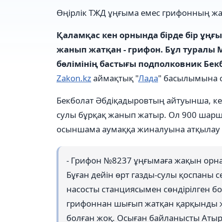
Өңірлік ТЖД ұңғыма емес грифонның жа
Қаламқас кен орнында бірде бір ұң
жанып жатқан - грифон. Бұл туралы
бөлімінің бастығы подполковник Бек
Zakon.kz
аймақтық "
Лада
" басылымына с
Бекболат Әбдіқадыровтың айтуынша, кен 
сулы бұрқақ жанып жатыр. Ол 900 шарш
осыншама аумаққа жиналуына атқылау 
- Грифон №8237 ұңғымаға жақын орна
Бұған дейін өрт газды-сулы қоспаны 
насосты станциясымен сөндірілген б
грифоннан шығып жатқан қарқынды ж
болған жоқ. Осыған байланысты Атыра