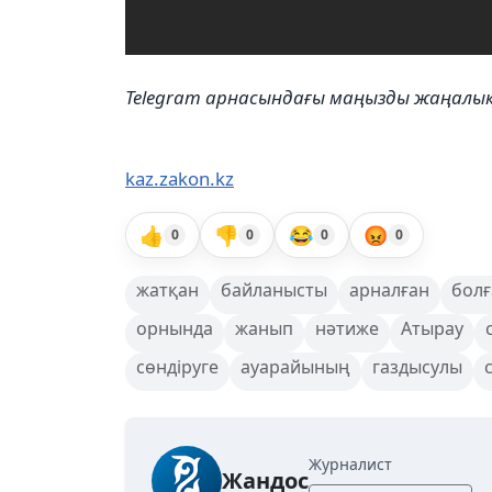
Telegram арнасындағы маңызды жаңал
kaz.zakon.kz
👍
👎
😂
😡
0
0
0
0
жатқан
байланысты
арналған
болғ
орнында
жанып
нәтиже
Атырау
сөндіруге
ауарайының
газдысулы
Журналист
Жандос