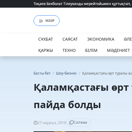
Тоқаев Бекболат Тілеуханды мерейтойымен құттықтап,
Тоқаев Бекболат Тілеуханды мерейтойымен құттықтап,
МӘЗІР
СҰХБАТ
САЯСАТ
ЭКОНОМИКА
ӘЛ
ҚАРЖЫ
ТЕХНО
БІЛІМ
МӘДЕНИЕТ
Басты бет
/
Шоу-бизнес
/
Қаламқастағы өрт туралы ж
Қаламқастағы өрт
пайда болды
27 наурыз, 2019
Сілтеме