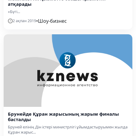
атқарады
«Бүгі...
•
Шоу-бизнес
2 ақпан 2019
Брунейде Құран жарысының жарым финалы
басталды
Бруней елінің Дін істері министрлігі ұйымдастыруымен жылда
Құран жарыс...