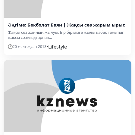
Әңгіме: Бекболат Баян | Жақсы сөз жарым ырыс
Жақсы сөз жанның жылуы. Бір бірімізге жылы қабақ танытып,
жақсы сөзімізді арнап...
•
Lifestyle
20 желтоқсан 2018