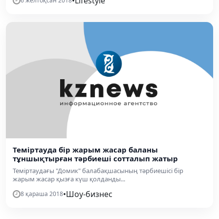
•
Lifestyle
6 желтоқсан 2018
Теміртауда бір жарым жасар баланы
тұншықтырған тәрбиеші сотталып жатыр
Теміртаудағы "Домик" балабақшасының тәрбиешісі бір
жарым жасар қызға күш қолданды...
•
Шоу-бизнес
8 қараша 2018