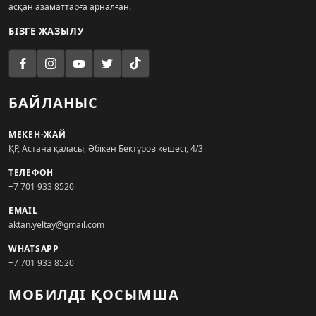
асқан азаматтарға арналған.
БІЗГЕ ЖАЗЫЛУ
БАЙЛАНЫС
МЕКЕН-ЖАЙ
ҚР, Астана қаласы, Әбікен Бектұров көшесі, 4/3
ТЕЛЕФОН
+7 701 933 8520
EMAIL
aktan.yeltay@gmail.com
WHATSAPP
+7 701 933 8520
МОБИЛДІ ҚОСЫМША