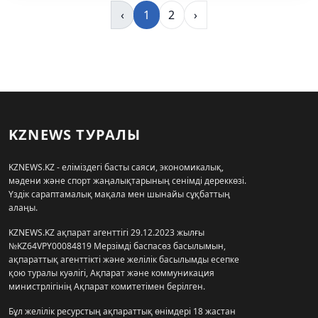
‹
1
2
›
KZNEWS ТУРАЛЫ
KZNEWS.KZ - еліміздегі басты саяси, экономикалық,
мәдени және спорт жаңалықтарының сенімді дереккөзі.
Үздік сараптамалық мақала мен шынайы сұқбаттың
алаңы.
KZNEWS.KZ ақпарат агенттігі 29.12.2023 жылғы
№KZ64VPY00084819 Мерзімді баспасөз басылымын,
ақпараттық агенттікті және желілік басылымды есепке
қою туралы куәлігі, Ақпарат және коммуникация
министрлігінің Ақпарат комитетімен берілген.
Бұл желілік ресурстың ақпараттық өнімдері 18 жастан