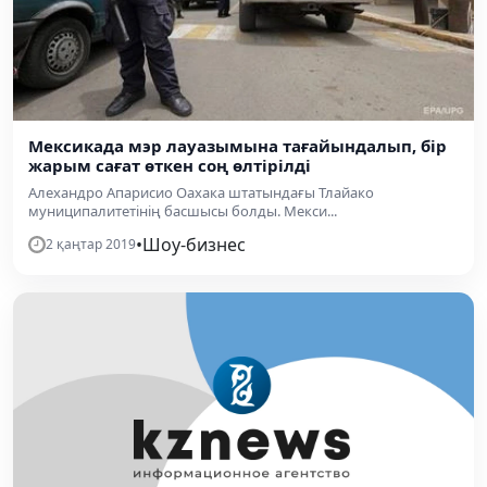
Мексикада мэр лауазымына тағайындалып, бір
жарым сағат өткен соң өлтірілді
Алехандро Апарисио Оахака штатындағы Тлайако
муниципалитетінің басшысы болды. Мекси...
•
Шоу-бизнес
2 қаңтар 2019