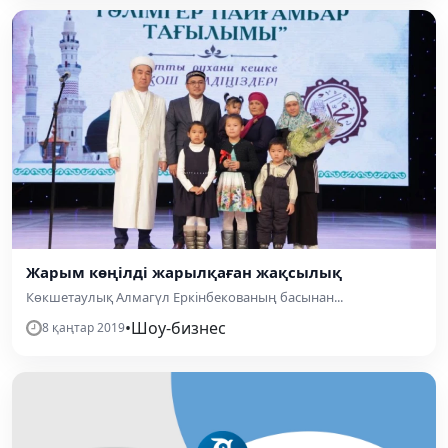
Жарым көңілді жарылқаған жақсылық
Көкшетаулық Алмагүл Еркінбекованың басынан...
•
Шоу-бизнес
8 қаңтар 2019