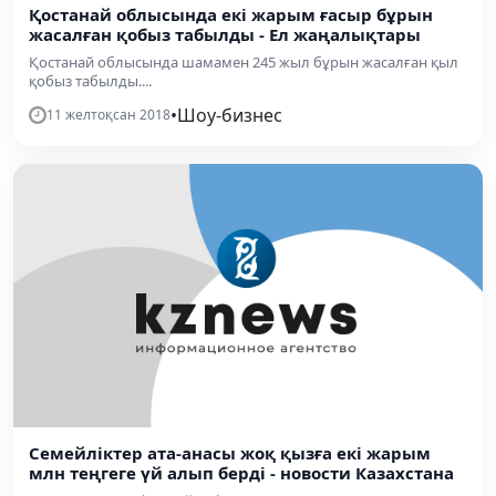
Қостанай облысында екі жарым ғасыр бұрын
жасалған қобыз табылды - Ел жаңалықтары
Қостанай облысында шамамен 245 жыл бұрын жасалған қыл
қобыз табылды....
•
Шоу-бизнес
11 желтоқсан 2018
Семейліктер ата-анасы жоқ қызға екі жарым
млн теңгеге үй алып берді - новости Казахстана