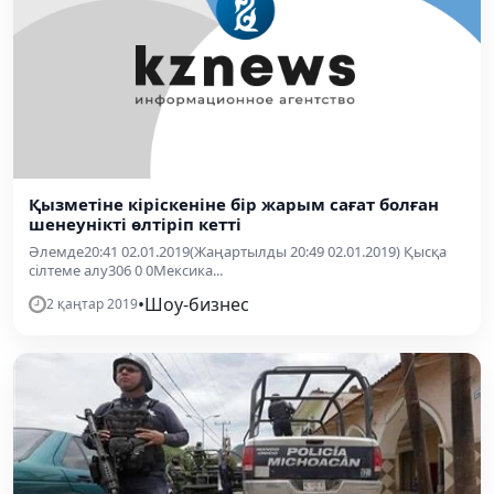
Қызметіне кіріскеніне бір жарым сағат болған
шенеунікті өлтіріп кетті
Әлемде20:41 02.01.2019(Жаңартылды 20:49 02.01.2019) Қысқа
сілтеме алу306 0 0Мексика...
•
Шоу-бизнес
2 қаңтар 2019