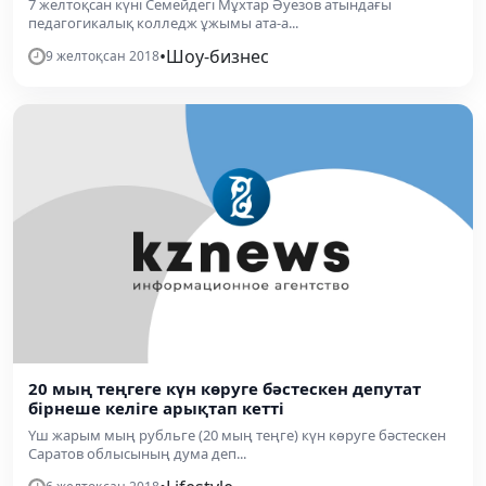
7 желтоқсан күні Семейдегі Мұхтар Әуезов атындағы
педагогикалық колледж ұжымы ата-а...
•
Шоу-бизнес
9 желтоқсан 2018
20 мың теңгеге күн көруге бәстескен депутат
бірнеше келіге арықтап кетті
Үш жарым мың рубльге (20 мың теңге) күн көруге бәстескен
Саратов облысының дума деп...