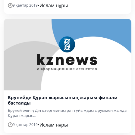
•
Ислам нұры
9 қаңтар 2019
Брунейде Құран жарысының жарым финали
басталды
Бруней елінің Дін істері министрлігі ұйымдастыруымен жылда
Құран жарыс...
•
Ислам нұры
9 қаңтар 2019