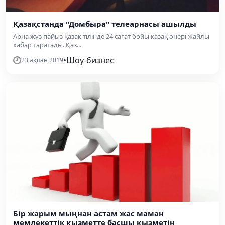
Қазақстанда "Домбыра" телеарнасы ашылды
Арна жүз пайыз қазақ тілінде 24 сағат бойы қазақ өнері жайлы
хабар таратады. Қаз...
•
Шоу-бизнес
23 ақпан 2019
Бір жарым мыңнан астам жас маман
мемлекеттік қызметте басшы қызметін