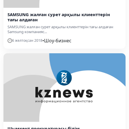
​SAMSUNG жалған сурет арқылы клиенттерін
тағы алдаған
​SAMSUNG жалған сурет арқылы клиенттерін тағы алдаған
Samsung компанияс...
•
Шоу-бизнес
6 желтоқсан 2018
Шымкент прокуратурасы білім