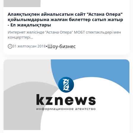
Алаяқтықпен айналысатын сайт "Астана Опера"
қойылымдарына жалған билеттер сатып жатыр
- Ел жаңалықтары
Интернет желісінде "Астана Опера" МОБТ спектакльдері мен
концерттері...
•
Шоу-бизнес
31 желтоқсан 2018