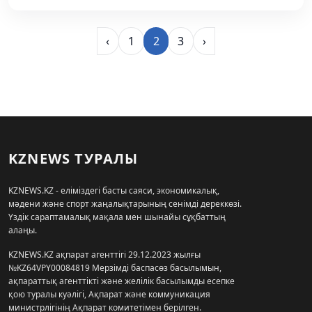
‹
1
2
3
›
KZNEWS ТУРАЛЫ
KZNEWS.KZ - еліміздегі басты саяси, экономикалық,
мәдени және спорт жаңалықтарының сенімді дереккөзі.
Үздік сараптамалық мақала мен шынайы сұқбаттың
алаңы.
KZNEWS.KZ ақпарат агенттігі 29.12.2023 жылғы
№KZ64VPY00084819 Мерзімді баспасөз басылымын,
ақпараттық агенттікті және желілік басылымды есепке
қою туралы куәлігі, Ақпарат және коммуникация
министрлігінің Ақпарат комитетімен берілген.