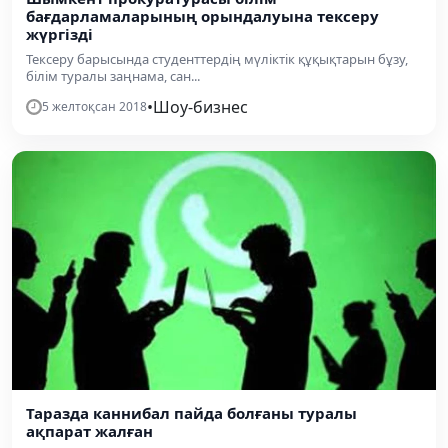
бағдарламаларының орындалуына тексеру
жүргізді
Тексеру барысында студенттердің мүліктік құқықтарын бұзу,
білім туралы заңнама, сан...
•
Шоу-бизнес
5 желтоқсан 2018
Таразда каннибал пайда болғаны туралы
ақпарат жалған