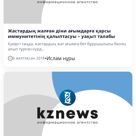
Жастардың жалған діни ағымдарға қарсы
иммунитетінің қалыптасуы – уақыт талабы
Қазіргі таңда, жастардың жат ағымға бет бұрушылығы белең
алып тұрған күрд...
•
Ислам нұры
6 желтоқсан 2018