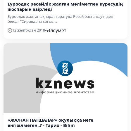
Еуроодақ ресейлік жалған мәліметпен күресудің
жоспарын әзірледі
Еуроодақ жалған ақпарат таратуда Ресей басты қауіп деп
біледі. "Сириядағы соғыс,...
•
Әлеумет
12 желтоқсан 2018
«ЖАЛҒАН ПАТШАЛАР» оқулыққа неге
енгізілмеген..? - Тарих - Bilim