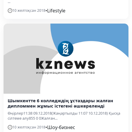
...
•
Lifestyle
10 желтоқсан 2018
Шымкентте 6 колледждің ұстаздары жалған
дипломмен жұмыс істегені әшкереленді
Өңірлер11:38 09.12.2018(Жаңартылды 11:07 10.12.2018) Қысқа
сілтеме алу855 0 0Жалған...
•
Шоу-бизнес
10 желтоқсан 2018