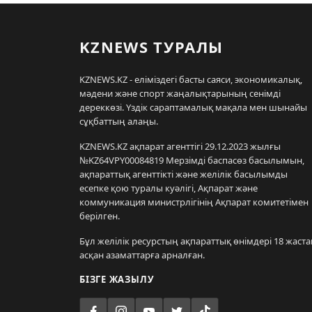
KZNEWS ТУРАЛЫ
KZNEWS.KZ - еліміздегі басты саяси, экономикалық,
мәдени және спорт жаңалықтарының сенімді
дереккөзі. Үздік сараптамалық мақала мен шынайы
сұқбаттың алаңы.
KZNEWS.KZ ақпарат агенттігі 29.12.2023 жылғы
№KZ64VPY00084819 Мерзімді баспасөз басылымын,
ақпараттық агенттікті және желілік басылымды
есепке қою туралы куәлігі, Ақпарат және
коммуникация министрлігінің Ақпарат комитетімен
берілген.
Бұл желілік ресурстың ақпараттық өнімдері 18 жаста
асқан азаматтарға арналған.
БІЗГЕ ЖАЗЫЛУ