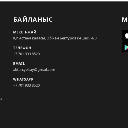
БАЙЛАНЫС
М
МЕКЕН-ЖАЙ
ҚР, Астана қаласы, Әбікен Бектұров көшесі, 4/3
ТЕЛЕФОН
+7 701 933 8520
EMAIL
aktan.yeltay@gmail.com
WHATSAPP
+7 701 933 8520
н