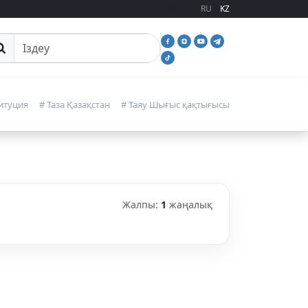
RU
KZ
йттан іздеу
итуция
# Таза Қазақстан
# Таяу Шығыс қақтығысы
Жалпы:
1
жаңалық