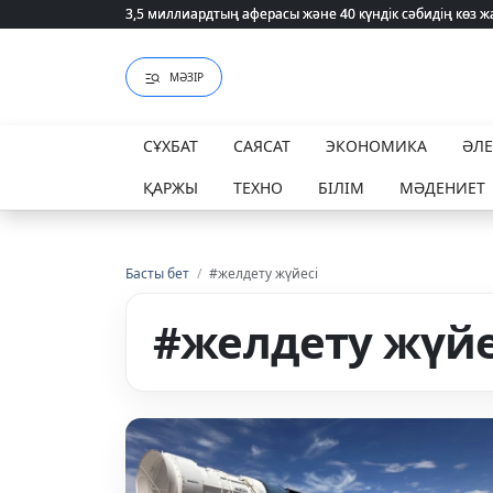
3,5 миллиардтың аферасы және 40 күндік сәбидің көз
3,5 миллиардтың аферасы және 40 күндік сәбидің көз
МӘЗІР
СҰХБАТ
САЯСАТ
ЭКОНОМИКА
ӘЛ
ҚАРЖЫ
ТЕХНО
БІЛІМ
МӘДЕНИЕТ
Басты бет
/
#желдету жүйесі
#желдету жүйе