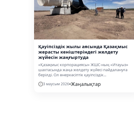
Қауіпсіздік жылы аясында Қазақмыс
жерасты кеніштеріндегі желдету
жүйесін жаңғыртуда
«Қазақмыс корпорациясы» ЖШС-ның «Итауыз»
шахтасында жаңа желдету жүйесі пайдалануға
берілді. Ол өнеркәсіптік қауіпсіздік...
•
Жаңалықтар
3 маусым 2026