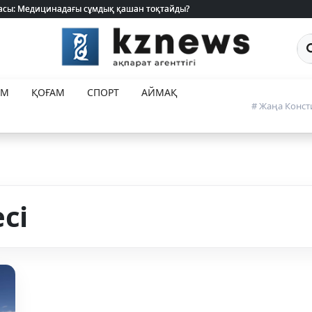
 жасы: Медицинадағы сұмдық қашан тоқтайды?
 жасы: Медицинадағы сұмдық қашан тоқтайды?
Са
ЕМ
ҚОҒАМ
СПОРТ
АЙМАҚ
# Жаңа Конст
сі