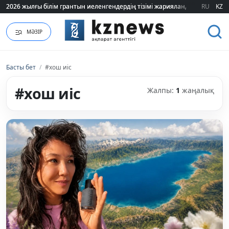
2026 жылғы білім грантын иеленгендердің тізімі жарияланды (ТІЗІМ)
2026 жылғы білім грантын иеленгендердің тізімі жарияланды (ТІЗІМ)
RU
KZ
МӘЗІР
Басты бет
/
#хош иіс
#хош иіс
Жалпы:
1
жаңалық