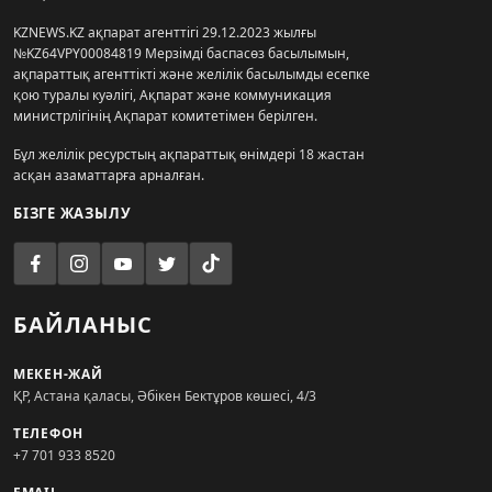
KZNEWS.KZ ақпарат агенттігі 29.12.2023 жылғы
№KZ64VPY00084819 Мерзімді баспасөз басылымын,
ақпараттық агенттікті және желілік басылымды есепке
қою туралы куәлігі, Ақпарат және коммуникация
министрлігінің Ақпарат комитетімен берілген.
Бұл желілік ресурстың ақпараттық өнімдері 18 жастан
асқан азаматтарға арналған.
БІЗГЕ ЖАЗЫЛУ
БАЙЛАНЫС
МЕКЕН-ЖАЙ
ҚР, Астана қаласы, Әбікен Бектұров көшесі, 4/3
ТЕЛЕФОН
+7 701 933 8520