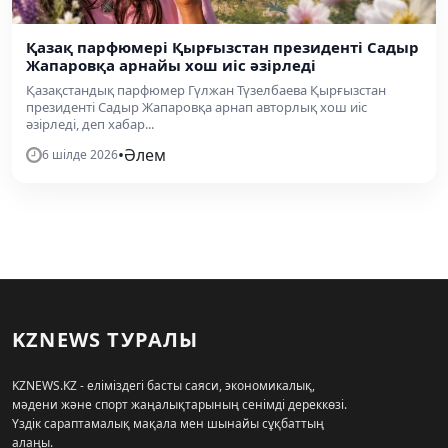
Қазақ парфюмері Қырғызстан президенті Садыр
Жапаровқа арнайы хош иіс әзірледі
Қазақстандық парфюмер Гүлжан Түзелбаева Қырғызстан
президенті Садыр Жапаровқа арнап авторлық хош иіс
әзірледі, деп хабар...
•
Әлем
6 шілде 2026
KZNEWS ТУРАЛЫ
KZNEWS.KZ - еліміздегі басты саяси, экономикалық,
мәдени және спорт жаңалықтарының сенімді дереккөзі.
Үздік сараптамалық мақала мен шынайы сұқбаттың
алаңы.