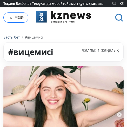
Тоқаев Бекболат Тілеуханды мерейтойымен құттықтап, шығармашылық т
Тоқаев Бекболат Тілеуханды мерейтойымен құттықтап, шығармашылық т
RU
KZ
МӘЗІР
Басты бет
/
#вицемисі
#вицемисі
Жалпы:
1
жаңалық