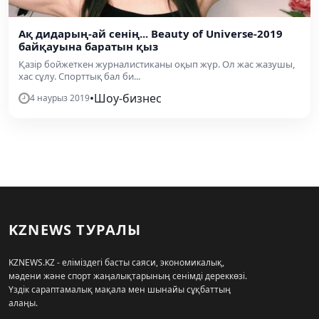
Ақ дидарың-ай сенің... Beauty of Universe-2019
байқауына баратын қыз
Қазір бойжеткен журналистиканы оқып жүр. Ол жас жазушы,
хас сұлу. Спорттық бал би...
•
Шоу-бизнес
4 наурыз 2019
KZNEWS ТУРАЛЫ
KZNEWS.KZ - еліміздегі басты саяси, экономикалық,
мәдени және спорт жаңалықтарының сенімді дереккөзі.
Үздік сараптамалық мақала мен шынайы сұқбаттың
алаңы.