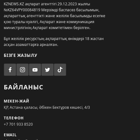
KZNEWS.KZ ақпарат агенттігі 29.12.2023 жылғы
№KZ64VPY00084819 Мерзімді баспасөз басылымын,
ақпараттық агенттікті және желілік басылымды есепке
қою туралы куәлігі, Ақпарат және коммуникация
министрлігінің Ақпарат комитетімен берілген.
Бұл желілік ресурстың ақпараттық өнімдері 18 жастан
асқан азаматтарға арналған.
БІЗГЕ ЖАЗЫЛУ
БАЙЛАНЫС
МЕКЕН-ЖАЙ
ҚР, Астана қаласы, Әбікен Бектұров көшесі, 4/3
ТЕЛЕФОН
+7 701 933 8520
EMAIL