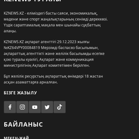
KZNEWS.KZ - еліміздегі басты саяси, экономикалық,
мәдени және спорт жаңалықтарының сенімді дереккөзі.
Үздік сараптамалық мақала мен шынайы сұқбаттың
алаңы.
KZNEWS.KZ ақпарат агенттігі 29.12.2023 жылғы
№KZ64VPY00084819 Мерзімді баспасөз басылымын,
ақпараттық агенттікті және желілік басылымды есепке
қою туралы куәлігі, Ақпарат және коммуникация
министрлігінің Ақпарат комитетімен берілген.
Бұл желілік ресурстың ақпараттық өнімдері 18 жастан
асқан азаматтарға арналған.
БІЗГЕ ЖАЗЫЛУ
БАЙЛАНЫС
МЕКЕН-ЖАЙ