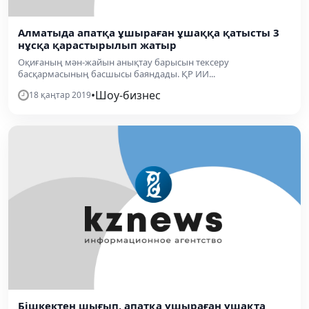
Алматыда апатқа ұшыраған ұшаққа қатысты 3
нұсқа қарастырылып жатыр
Оқиғаның мән-жайын анықтау барысын тексеру
басқармасының басшысы баяндады. ҚР ИИ...
•
Шоу-бизнес
18 қаңтар 2019
Бішкектен шығып, апатқа ұшыраған ұшақта