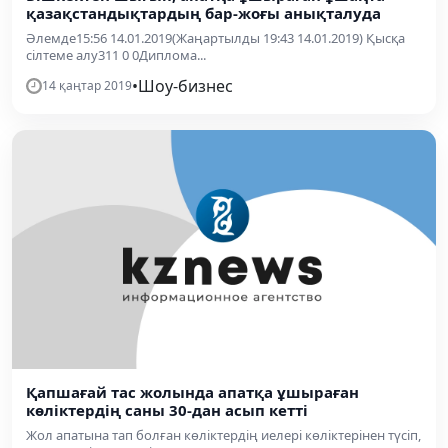
қазақстандықтардың бар-жоғы анықталуда
Әлемде15:56 14.01.2019(Жаңартылды 19:43 14.01.2019) Қысқа
сілтеме алу311 0 0Диплома...
•
Шоу-бизнес
14 қаңтар 2019
Қапшағай тас жолында апатқа ұшыраған
көліктердің саны 30-дан асып кетті
Жол апатына тап болған көліктердің иелері көліктерінен түсіп,