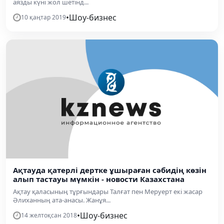
аязды күні жол шетінд...
•
Шоу-бизнес
10 қаңтар 2019
Ақтауда қатерлі дертке ұшыраған сәбидің көзін
алып тастауы мүмкін - новости Казахстана
Ақтау қаласының тұрғындары Талғат пен Меруерт екі жасар
Әлиханның ата-анасы. Жанұя...
•
Шоу-бизнес
14 желтоқсан 2018