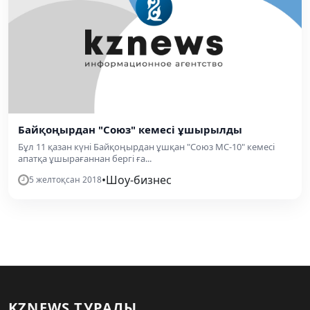
Байқоңырдан "Союз" кемесі ұшырылды
Бұл 11 қазан күні Байқоңырдан ұшқан "Союз МС-10" кемесі
апатқа ұшырағаннан бергі ға...
•
Шоу-бизнес
5 желтоқсан 2018
KZNEWS ТУРАЛЫ