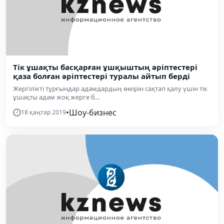
Тік ұшақты басқарған ұшқыштың әріптестері
қаза болған әріптестері туралы айтып берді
Жергілікті тұрғындар адамдардың өмірін сақтап қалу үшін тік
ұшақты адам жоқ жерге б...
•
Шоу-бизнес
18 қаңтар 2019