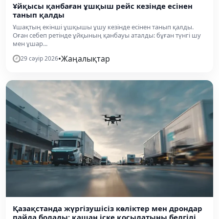
Ұйқысы қанбаған ұшқыш рейс кезінде есінен
танып қалды
Ұшақтың екінші ұшқышы ұшу кезінде есінен танып қалды.
Оған себеп ретінде ұйқының қанбауы аталды: бұған түнгі шу
мен ұшар...
•
Жаңалықтар
29 сәуір 2026
Қазақстанда жүргізушісіз көліктер мен дрондар
пайда болады: қашан іске қосылатыны белгілі