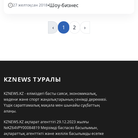
•
Шоу-бизнес
27 желтоқсан 2018
‹
1
2
›
KZNEWS ТУРАЛЫ
KZNEWS.KZ - еліміздегі басты саяси, экономикалық,
мәдени және спорт жаңалықтарының сенімді дереккөзі.
Үздік сараптамалық мақала мен шынайы сұқбаттың
алаңы.
KZNEWS.KZ ақпарат агенттігі 29.12.2023 жылғы
№KZ64VPY00084819 Мерзімді баспасөз басылымын,
ақпараттық агенттікті және желілік басылымды есепке