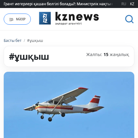
RU
KZ
Өзіміздің өндіріс шикізат шынжырын үзе ала ма?
МӘЗІР
Басты бет
/
#ұшқыш
#ұшқыш
Жалпы:
15
жаңалық