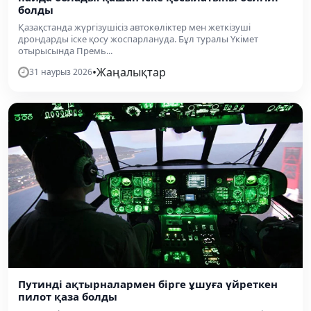
болды
Қазақстанда жүргізушісіз автокөліктер мен жеткізуші
дрондарды іске қосу жоспарлануда. Бұл туралы Үкімет
отырысында Премь...
•
Жаңалықтар
31 наурыз 2026
Путинді ақтырналармен бірге ұшуға үйреткен
пилот қаза болды