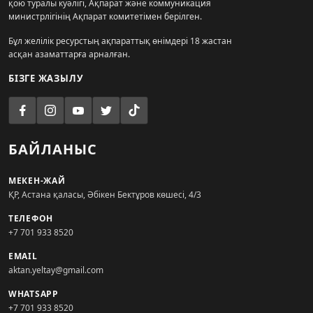
қою туралы куәлігі, Ақпарат және коммуникация
министрлігінің Ақпарат комитетімен берілген.
Бұл желілік ресурстың ақпараттық өнімдері 18 жастан
асқан азаматтарға арналған.
БІЗГЕ ЖАЗЫЛУ
БАЙЛАНЫС
МЕКЕН-ЖАЙ
ҚР, Астана қаласы, Әбікен Бектұров көшесі, 4/3
ТЕЛЕФОН
+7 701 933 8520
EMAIL
aktan.yeltay@gmail.com
WHATSAPP
+7 701 933 8520