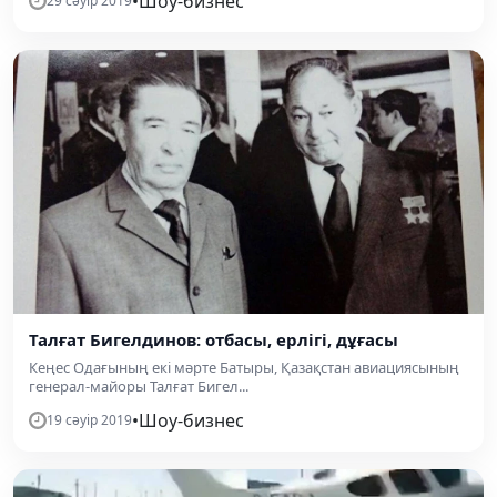
•
Шоу-бизнес
29 сәуір 2019
Талғат Бигелдинов: отбасы, ерлігі, дұғасы
Кеңес Одағының екі мәрте Батыры, Қазақстан авиациясының
генерал-майоры Талғат Бигел...
•
Шоу-бизнес
19 сәуір 2019