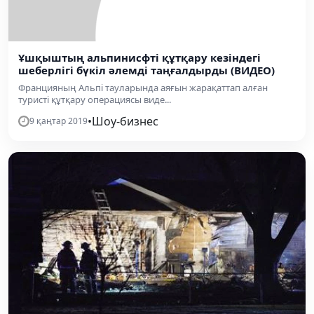
Ұшқыштың альпинисфті құтқару кезіндегі
шеберлігі бүкіл әлемді таңғалдырды (ВИДЕО)
Францияның Альпі тауларында аяғын жарақаттап алған
туристі құтқару операциясы виде...
•
Шоу-бизнес
9 қаңтар 2019