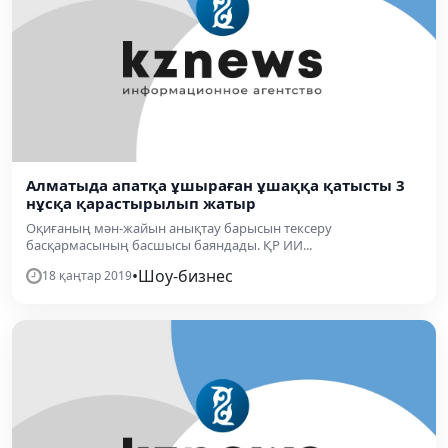
Алматыда апатқа ұшыраған ұшаққа қатысты 3
нұсқа қарастырылып жатыр
Оқиғаның мән-жайын анықтау барысын тексеру
басқармасының басшысы баяндады. ҚР ИИ...
•
Шоу-бизнес
18 қаңтар 2019