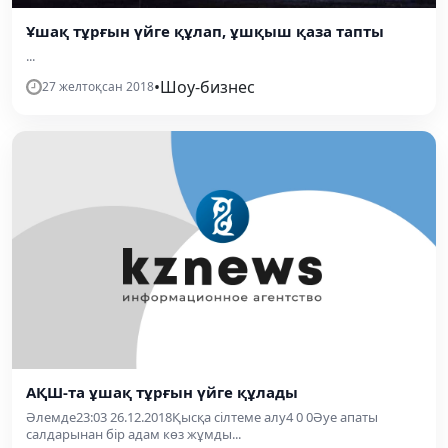
Ұшақ тұрғын үйге құлап, ұшқыш қаза тапты
...
•
Шоу-бизнес
27 желтоқсан 2018
АҚШ-та ұшақ тұрғын үйге құлады
Әлемде23:03 26.12.2018Қысқа сілтеме алу4 0 0Әуе апаты
салдарынан бір адам көз жұмды...