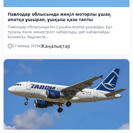
Павлодар облысында жеңіл моторлы ұшақ
апатқа ұшырап, ұшқыш қаза тапты
Павлодар облысында Ан-2 ұшағы апатқа ұшырады. Бұл
туралы Көлік министрлігі хабарлады, деп хабарлайды
kznews.kz. Ведомств...
•
Жаңалықтар
27 мамыр 2026