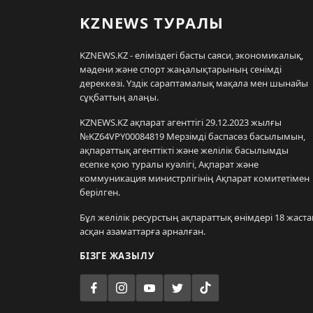
KZNEWS ТУРАЛЫ
KZNEWS.KZ - еліміздегі басты саяси, экономикалық,
мәдени және спорт жаңалықтарының сенімді
дереккөзі. Үздік сараптамалық мақала мен шынайы
сұқбаттың алаңы.
KZNEWS.KZ ақпарат агенттігі 29.12.2023 жылғы
№KZ64VPY00084819 Мерзімді баспасөз басылымын,
ақпараттық агенттікті және желілік басылымды
есепке қою туралы куәлігі, Ақпарат және
коммуникация министрлігінің Ақпарат комитетімен
берілген.
Бұл желілік ресурстың ақпараттық өнімдері 18 жаста
асқан азаматтарға арналған.
БІЗГЕ ЖАЗЫЛУ