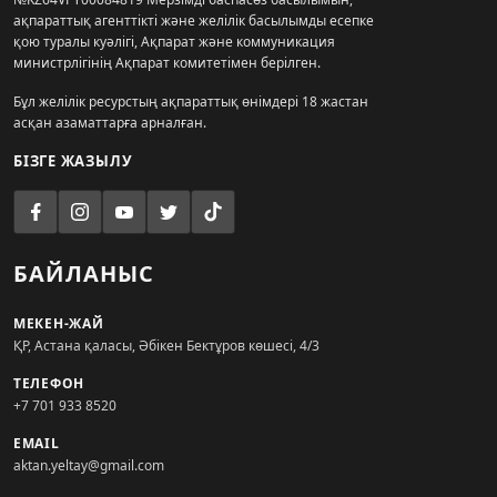
ақпараттық агенттікті және желілік басылымды есепке
қою туралы куәлігі, Ақпарат және коммуникация
министрлігінің Ақпарат комитетімен берілген.
Бұл желілік ресурстың ақпараттық өнімдері 18 жастан
асқан азаматтарға арналған.
БІЗГЕ ЖАЗЫЛУ
БАЙЛАНЫС
МЕКЕН-ЖАЙ
ҚР, Астана қаласы, Әбікен Бектұров көшесі, 4/3
ТЕЛЕФОН
+7 701 933 8520
EMAIL
aktan.yeltay@gmail.com