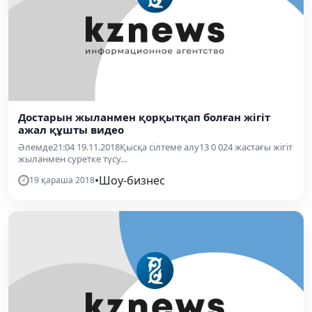
Достарын жыланмен қорқытқап болған жігіт
ажал құшты видео
Әлемде21:04 19.11.2018Қысқа сілтеме алу13 0 024 жастағы жігіт
жыланмен суретке түсу...
•
Шоу-бизнес
19 қараша 2018