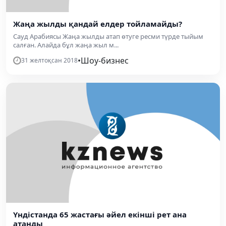
Жаңа жылды қандай елдер тойламайды?
Сауд Арабиясы Жаңа жылды атап өтуге ресми түрде тыйым
салған. Алайда бұл жаңа жыл м...
•
Шоу-бизнес
31 желтоқсан 2018
Үндістанда 65 жастағы әйел екінші рет ана
атанды