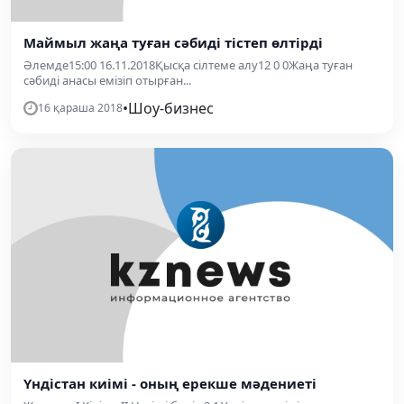
Маймыл жаңа туған сәбиді тістеп өлтірді
Әлемде15:00 16.11.2018Қысқа сілтеме алу12 0 0Жаңа туған
сәбиді анасы емізіп отырған...
•
Шоу-бизнес
16 қараша 2018
Үндістан киімі - оның ерекше мәдениеті