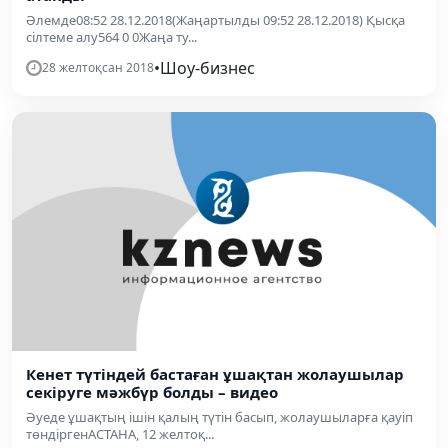
Әлемде08:52 28.12.2018(Жаңартылды 09:52 28.12.2018) Қысқа
сілтеме алу564 0 0Жаңа ту...
•
Шоу-бизнес
28 желтоқсан 2018
Кенет түтіндей бастаған ұшақтан жолаушылар
секіруге мәжбүр болды – видео
Әуеде ұшақтың ішін қалың түтін басып, жолаушыларға қауіп
төндіргенАСТАНА, 12 желтоқ...