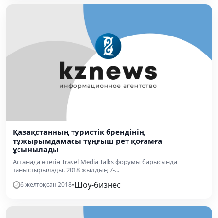
Қазақстанның туристік брендінің
тұжырымдамасы тұңғыш рет қоғамға
ұсынылады
Астанада өтетін Travel Media Talks форумы барысында
таныстырылады. 2018 жылдың 7-...
•
Шоу-бизнес
6 желтоқсан 2018