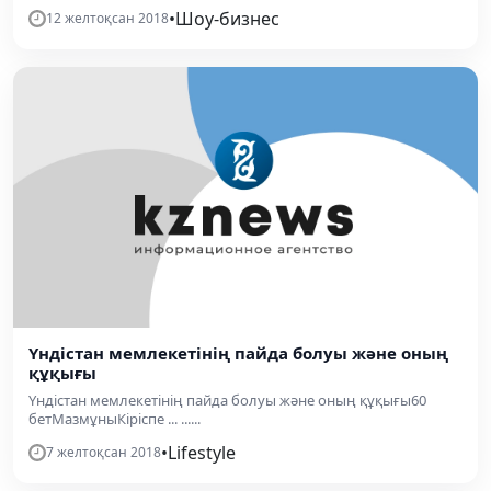
•
Шоу-бизнес
12 желтоқсан 2018
Үндістан мемлекетінің пайда болуы және оның
құқығы
Үндістан мемлекетінің пайда болуы және оның құқығы60
бетМазмұныКіріспе ... ......
•
Lifestyle
7 желтоқсан 2018