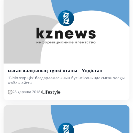
сыған халқының түпкі отаны – Үндістан
"Біліп жүріңіз" бағдарламасының бүгінгі санында сыған халқы
жайлы айтты...
•
Lifestyle
28 қараша 2018