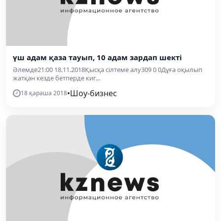
үш адам қаза тауып, 10 адам зардап шекті
Әлемде21:00 18.11.2018Қысқа сілтеме алу309 0 0Дұға оқылып
жатқан кезде бетперде киг...
•
Шоу-бизнес
18 қараша 2018